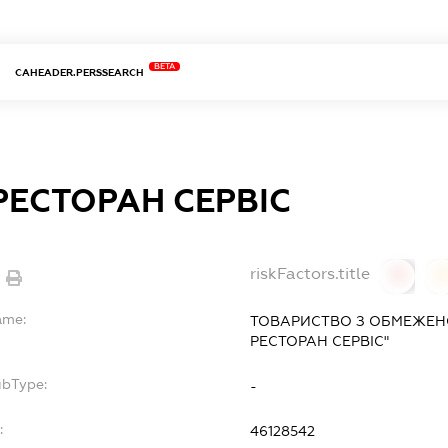
BETA
CAHEADER.PERSSEARCH
РЕСТОРАН СЕРВІС
riskFactors.title
0
ame:
ТОВАРИСТВО З ОБМЕЖЕН
РЕСТОРАН СЕРВІС"
ubType:
-
:
46128542