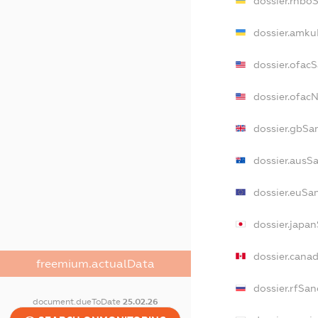
dossier.rnbo
dossier.amku
dossier.ofac
dossier.ofac
dossier.gbSa
dossier.ausS
dossier.euSa
dossier.japa
dossier.cana
freemium.actualData
dossier.rfSan
document.dueToDate
25.02.26