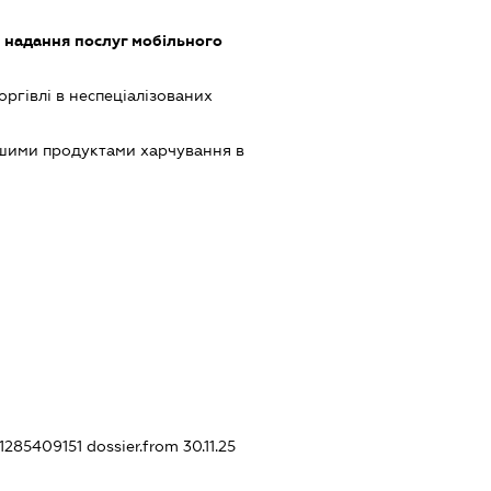
, надання послуг мобільного
оргівлі в неспеціалізованих
ншими продуктами харчування в
61285409151
dossier.from 30.11.25