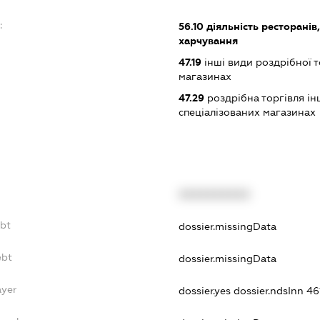
:
56.10
діяльність ресторанів
харчування
47.19
інші види роздрібної т
магазинах
47.29
роздрібна торгівля і
спеціалізованих магазинах
XXXXXXXXXX
ebt
dossier.missingData
ebt
dossier.missingData
ayer
dossier.yes
dossier.ndsInn 4