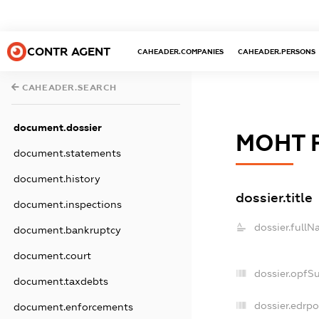
CONTR AGENT
CAHEADER.COMPANIES
CAHEADER.PERSONS
CAHEADER.SEARCH
document.dossier
МОНТ 
document.statements
document.history
dossier.title
document.inspections
dossier.fullN
document.bankruptcy
document.court
dossier.opfS
document.taxdebts
dossier.edrpo
document.enforcements