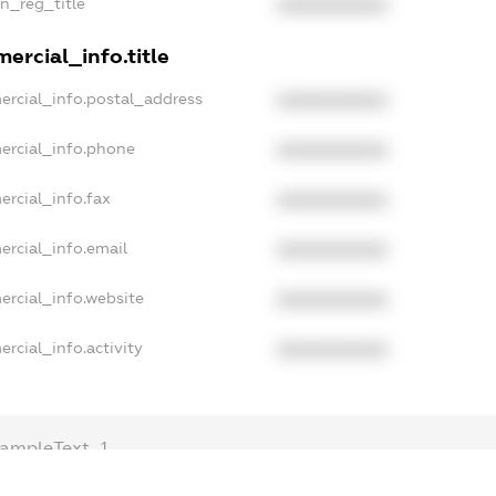
an_reg_title
XXXXXXXXXX
ercial_info.title
ercial_info.postal_address
XXXXXXXXXX
ercial_info.phone
XXXXXXXXXX
ercial_info.fax
XXXXXXXXXX
ercial_info.email
XXXXXXXXXX
ercial_info.website
XXXXXXXXXX
rcial_info.activity
XXXXXXXXXX
ampleText_1
xampleText_2
nonymousPerSearch2