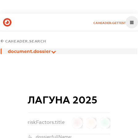
CAHEADER.GETTEST
CAHEADER.SEARCH
document.dossier
ЛАГУНА 2025
riskFactors.title
0
0
0
dossier.fullName: