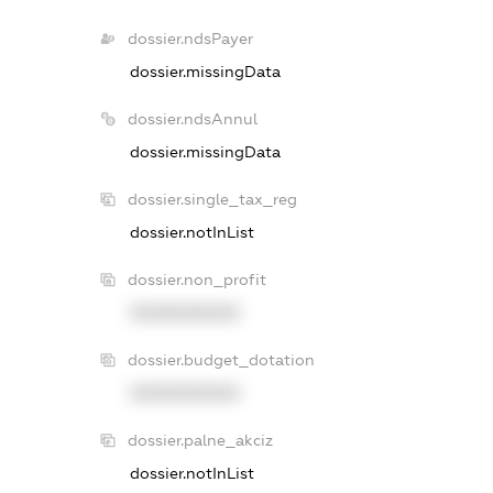
dossier.ndsPayer
dossier.missingData
dossier.ndsAnnul
dossier.missingData
dossier.single_tax_reg
dossier.notInList
dossier.non_profit
XXXXXXXXXX
dossier.budget_dotation
XXXXXXXXXX
dossier.palne_akciz
dossier.notInList