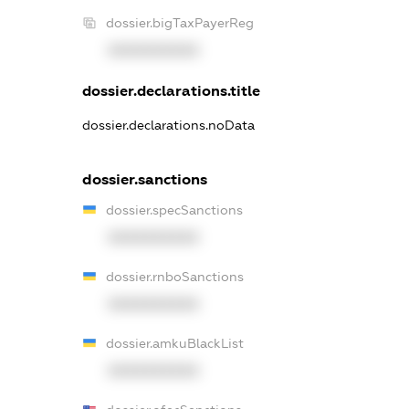
dossier.bigTaxPayerReg
XXXXXXXXXX
dossier.declarations.title
dossier.declarations.noData
dossier.sanctions
dossier.specSanctions
XXXXXXXXXX
dossier.rnboSanctions
XXXXXXXXXX
dossier.amkuBlackList
XXXXXXXXXX