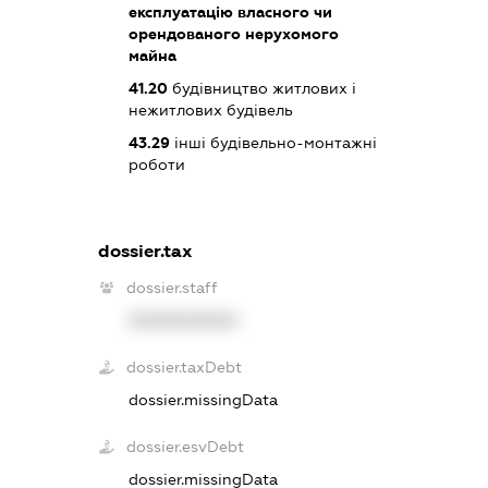
експлуатацію власного чи
орендованого нерухомого
майна
41.20
будівництво житлових і
нежитлових будівель
43.29
інші будівельно-монтажні
роботи
dossier.tax
dossier.staff
XXXXXXXXXX
dossier.taxDebt
dossier.missingData
dossier.esvDebt
dossier.missingData