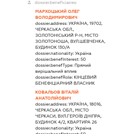
dossier.beneficiaries:
МАРХОЦЬКИЙ ОЛЕГ
ВОЛОДИМИРОВИЧ
dossier.address:
УКРАЇНА, 19702,
ЧЕРКАСЬКА ОБЛ.,
ЗОЛОТОНІСЬКИЙ Р-Н, МІСТО
ЗОЛОТОНОША, ВУЛ.ШЕВЧЕНКА,
БУДИНОК 130/А
dossier.nationality:
Україна
dossier.benefInterest:
50
dossier.benefType:
Прямий
вирішальний вплив
dossier.benefRole:
КІНЦЕВИЙ
БЕНЕФІЦІАРНИЙ ВЛАСНИК
КОВАЛЬОВ ВІТАЛІЙ
АНАТОЛІЙОВИЧ
dossier.address:
УКРАЇНА, 18016,
ЧЕРКАСЬКА ОБЛ., МІСТО
ЧЕРКАСИ, ВУЛ.ГЕРОЇВ ДНІПРА,
БУДИНОК 4/2, КВАРТИРА 26
dossier.nationality:
Україна
dossier.benefInterest:
50