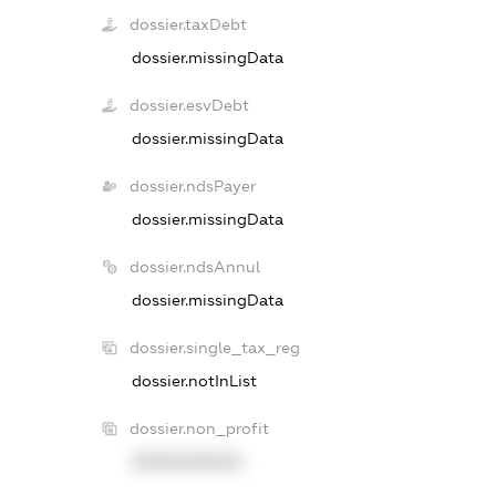
dossier.taxDebt
dossier.missingData
dossier.esvDebt
dossier.missingData
dossier.ndsPayer
dossier.missingData
dossier.ndsAnnul
dossier.missingData
dossier.single_tax_reg
dossier.notInList
dossier.non_profit
XXXXXXXXXX