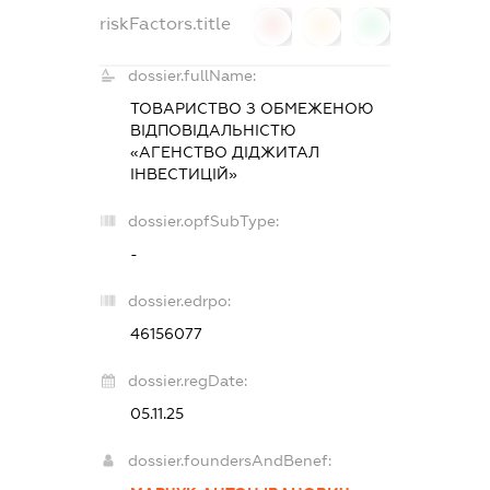
riskFactors.title
0
0
0
dossier.fullName:
ТОВАРИСТВО З ОБМЕЖЕНОЮ
ВІДПОВІДАЛЬНІСТЮ
«АГЕНСТВО ДІДЖИТАЛ
ІНВЕСТИЦІЙ»
dossier.opfSubType:
-
dossier.edrpo:
46156077
dossier.regDate:
05.11.25
dossier.foundersAndBenef: