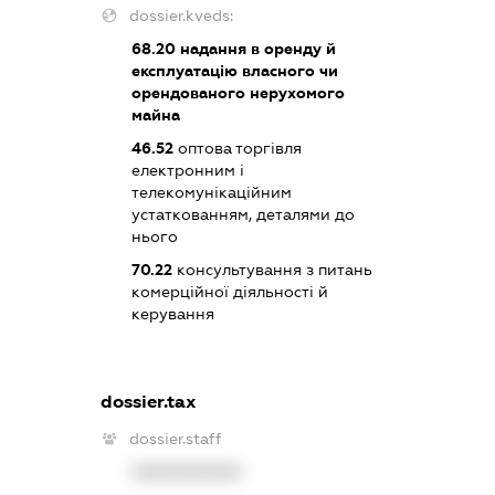
dossier.kveds:
68.20
надання в оренду й
експлуатацію власного чи
орендованого нерухомого
майна
46.52
оптова торгівля
електронним і
телекомунікаційним
устаткованням, деталями до
нього
70.22
консультування з питань
комерційної діяльності й
керування
dossier.tax
dossier.staff
XXXXXXXXXX