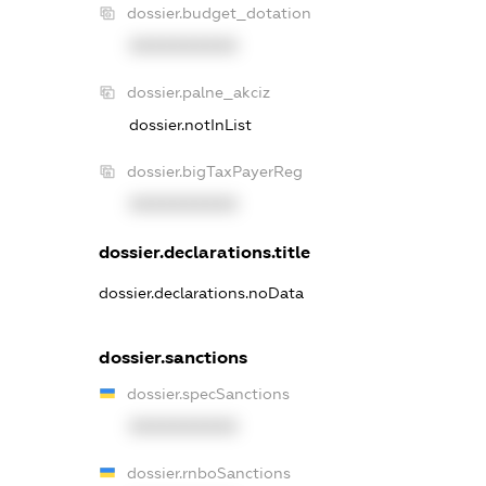
dossier.budget_dotation
XXXXXXXXXX
dossier.palne_akciz
dossier.notInList
dossier.bigTaxPayerReg
XXXXXXXXXX
dossier.declarations.title
dossier.declarations.noData
dossier.sanctions
dossier.specSanctions
XXXXXXXXXX
dossier.rnboSanctions