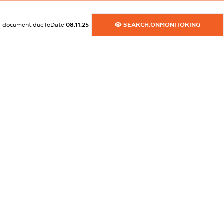
dossier.commercial_info.phone
XXXXXXXXXX
document.dueToDate
08.11.25
SEARCH.ONMONITORING
dossier.commercial_info.fax
XXXXXXXXXX
dossier.commercial_info.email
XXXXXXXXXX
dossier.commercial_info.website
XXXXXXXXXX
dossier.commercial_info.activity
XXXXXXXXXX
freemium.exampleText_1
freemium.exampleText_2
freemium.anonymousPerSearch2