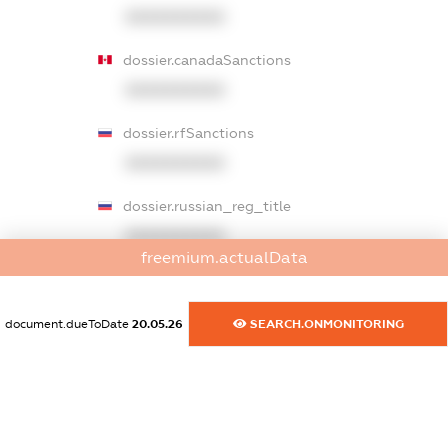
XXXXXXXXXX
dossier.canadaSanctions
XXXXXXXXXX
dossier.rfSanctions
XXXXXXXXXX
dossier.russian_reg_title
XXXXXXXXXX
freemium.actualData
dossier.commercial_info.title
dossier.commercial_info.postal_address
document.dueToDate
20.05.26
SEARCH.ONMONITORING
XXXXXXXXXX
dossier.commercial_info.phone
XXXXXXXXXX