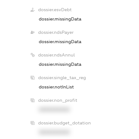
dossier.esvDebt
dossier.missingData
dossier.ndsPayer
dossier.missingData
dossier.ndsAnnul
dossier.missingData
dossier.single_tax_reg
dossier.notInList
dossier.non_profit
XXXXXXXXXX
dossier.budget_dotation
XXXXXXXXXX