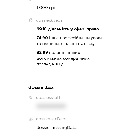
1 000 грн.
dossier.kveds:
69.10
діяльність у сфері права
74.90
інша професійна, наукова
та технічна діяльність, н.в.і.у.
82.99
надання інших
допоміжних комерційних
послуг, н.в.і.у.
dossier.tax
dossier.staff
XXXXXXXXXX
dossier.taxDebt
dossier.missingData