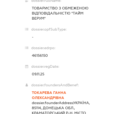
dossier.fullName:
ТОВАРИСТВО З ОБМЕЖЕНОЮ
ВІДПОВІДАЛЬНІСТЮ "ТАЙМ
ВЕРУМ"
dossier.opfSubType:
-
dossier.edrpo:
46156150
dossier.regDate:
09.11.25
dossier.foundersAndBenef:
ТОКАРЕВА ГАННА
ОЛЕКСАНДРІВНА
dossier.founderAddress
УКРАЇНА,
85114, ДОНЕЦЬКА ОБЛ.,
КРАМАТОРСЬКИЙ Р-Н, МІСТО