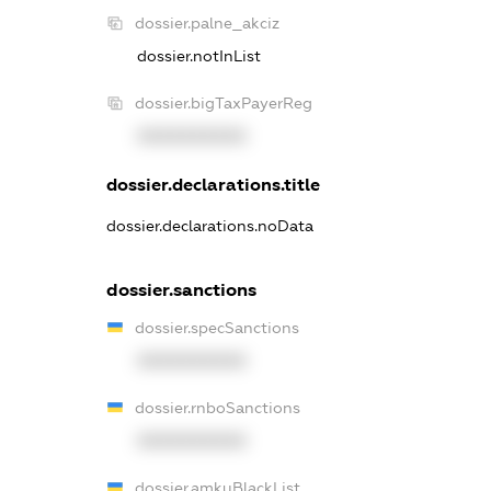
dossier.palne_akciz
dossier.notInList
dossier.bigTaxPayerReg
XXXXXXXXXX
dossier.declarations.title
dossier.declarations.noData
dossier.sanctions
dossier.specSanctions
XXXXXXXXXX
dossier.rnboSanctions
XXXXXXXXXX
dossier.amkuBlackList