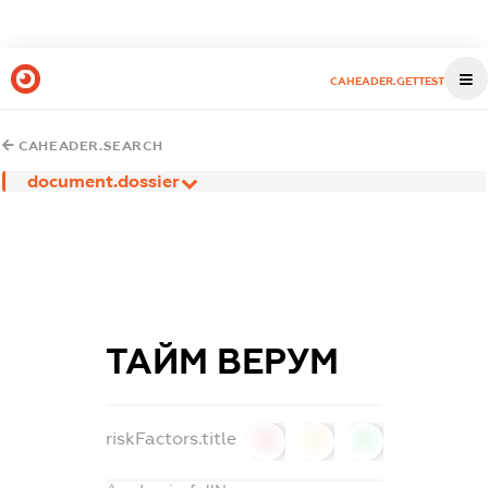
CAHEADER.GETTEST
CAHEADER.SEARCH
document.dossier
ТАЙМ ВЕРУМ
riskFactors.title
0
0
0