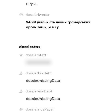
0 грн.
dossier.kveds:
94.99
діяльність інших громадських
організацій, н.в.і.у.
dossier.tax
dossier.staff
XXXXXXXXXX
dossier.taxDebt
dossier.missingData
dossier.esvDebt
dossier.missingData
dossier.ndsPayer