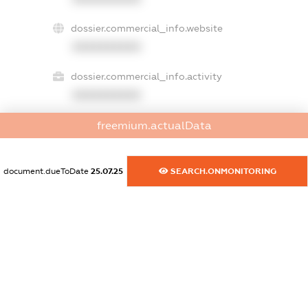
dossier.commercial_info.website
XXXXXXXXXX
dossier.commercial_info.activity
XXXXXXXXXX
freemium.actualData
freemium.exampleText_1
freemium.exampleText_2
document.dueToDate
25.07.25
SEARCH.ONMONITORING
freemium.anonymousPerSearch2
FREEMIUM.DETAILS
FREEMIUM.REGISTER