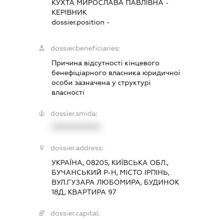
КУХТА МИРОСЛАВА ПАВЛІВНА
-
КЕРІВНИК
dossier.position -
dossier.beneficiaries:
Причина відсутності кінцевого
бенефіціарного власника юридичної
особи зазначена у структурі
власності
dossier.smida:
XXXXXXXXXX
dossier.address:
УКРАЇНА, 08205, КИЇВСЬКА ОБЛ.,
БУЧАНСЬКИЙ Р-Н, МІСТО ІРПІНЬ,
ВУЛ.ГУЗАРА ЛЮБОМИРА, БУДИНОК
18Д, КВАРТИРА 97
dossier.capital: