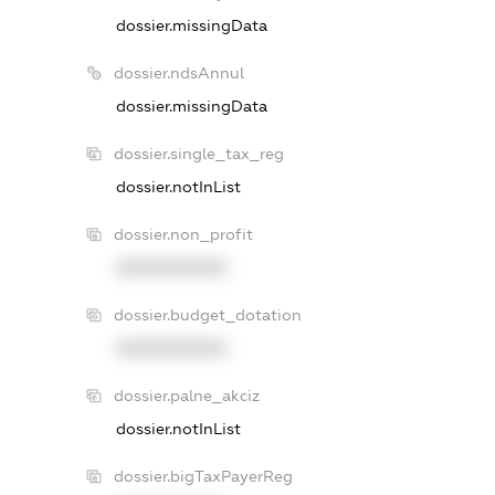
dossier.missingData
dossier.ndsAnnul
dossier.missingData
dossier.single_tax_reg
dossier.notInList
dossier.non_profit
XXXXXXXXXX
dossier.budget_dotation
XXXXXXXXXX
dossier.palne_akciz
dossier.notInList
dossier.bigTaxPayerReg