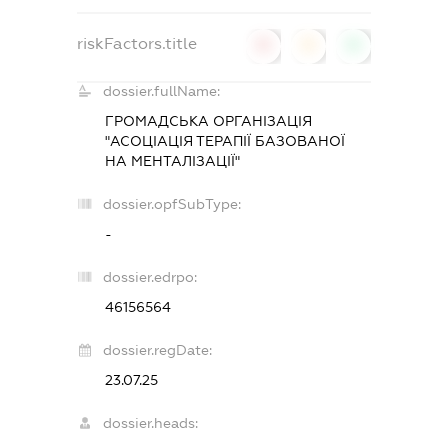
riskFactors.title
0
0
0
dossier.fullName:
ГРОМАДСЬКА ОРГАНІЗАЦІЯ
"АСОЦІАЦІЯ ТЕРАПІЇ БАЗОВАНОЇ
НА МЕНТАЛІЗАЦІЇ"
dossier.opfSubType:
-
dossier.edrpo:
46156564
dossier.regDate:
23.07.25
dossier.heads: