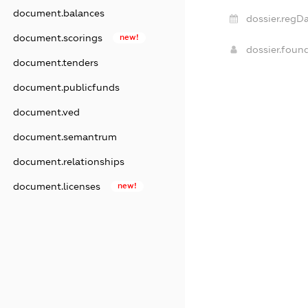
document.balances
dossier.regDa
document.scorings
new!
dossier.foun
document.tenders
document.publicfunds
document.ved
document.semantrum
document.relationships
document.licenses
new!