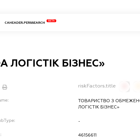
BETA
CAHEADER.PERSSEARCH
А ЛОГІСТІК БІЗНЕС»
riskFactors.title
0
ame:
ТОВАРИСТВО З ОБМЕЖЕН
ЛОГІСТІК БІЗНЕС»
ubType:
-
:
46156611