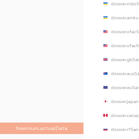
dossier.rnbo
dossier.amku
dossier.ofac
dossier.ofa
dossier.gbSa
dossier.ausS
dossier.euSa
dossier.japa
dossier.cana
freemium.actualData
dossier.rfSan