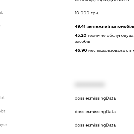
l:
10 000 грн.
:
49.41
вантажний автомобіл
45.20
технічне обслуговува
засобів
46.90
неспеціалізована опт
XXXXXXXXXX
ebt
dossier.missingData
ebt
dossier.missingData
ayer
dossier.missingData