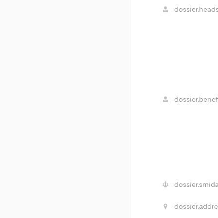
dossier.heads
dossier.benefi
dossier.smida
dossier.addre