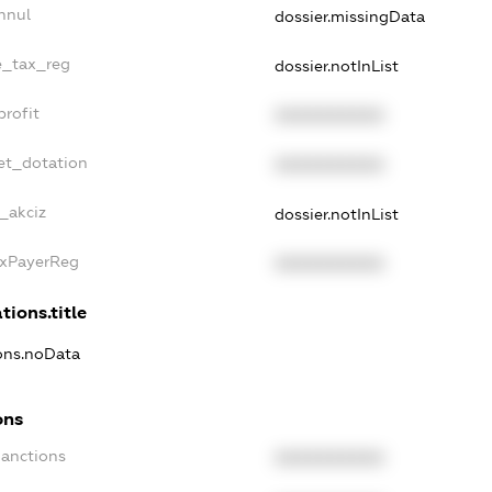
nnul
dossier.missingData
le_tax_reg
dossier.notInList
profit
XXXXXXXXXX
et_dotation
XXXXXXXXXX
_akciz
dossier.notInList
axPayerReg
XXXXXXXXXX
tions.title
ions.noData
ons
Sanctions
XXXXXXXXXX