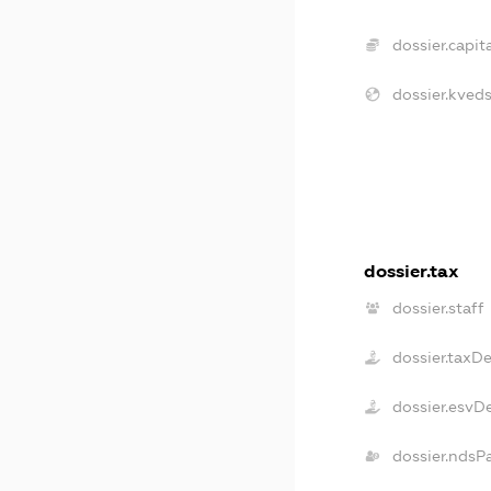
dossier.capita
dossier.kveds
dossier.tax
dossier.staff
dossier.taxD
dossier.esvD
dossier.ndsP