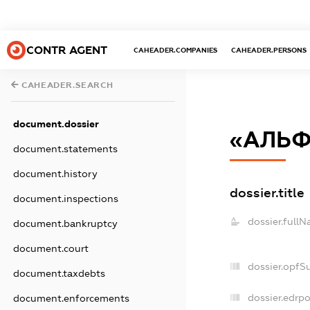
CONTR AGENT
CAHEADER.COMPANIES
CAHEADER.PERSONS
CAHEADER.SEARCH
document.dossier
«АЛЬФ
document.statements
document.history
dossier.title
document.inspections
dossier.fullN
document.bankruptcy
document.court
dossier.opfS
document.taxdebts
dossier.edrpo
document.enforcements