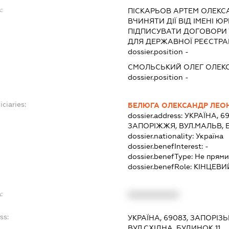
:
ПІСКАРЬОВ АРТЕМ ОЛЕК
ВЧИНЯТИ ДІЇ ВІД ІМЕНІ Ю
ПІДПИСУВАТИ ДОГОВОРИ
ДЛЯ ДЕРЖАВНОЇ РЕЄСТРАЦ
dossier.position -
СМОЛЬСЬКИЙ ОЛЕГ ОЛЕК
dossier.position -
ciaries:
БЕЛЮГА ОЛЕКСАНДР ЛЕО
dossier.address:
УКРАЇНА, 6
ЗАПОРІЖЖЯ, ВУЛ.МАЛЬВ, 
dossier.nationality:
Україна
dossier.benefInterest:
-
dossier.benefType:
Не прями
dossier.benefRole:
КІНЦЕВИ
:
XXXXXXXXXX
ss:
УКРАЇНА, 69083, ЗАПОРІЗ
ВУЛ.СХІДНА, БУДИНОК 11