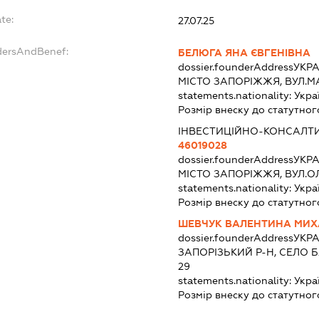
te:
27.07.25
dersAndBenef:
БЕЛЮГА ЯНА ЄВГЕНІВНА
dossier.founderAddress
УКРА
МІСТО ЗАПОРІЖЖЯ, ВУЛ.М
statements.nationality:
Укра
Розмір внеску до статутног
ІНВЕСТИЦІЙНО-КОНСАЛТИ
46019028
dossier.founderAddress
УКРА
МІСТО ЗАПОРІЖЖЯ, ВУЛ.О
statements.nationality:
Укра
Розмір внеску до статутног
ШЕВЧУК ВАЛЕНТИНА МИХ
dossier.founderAddress
УКРА
ЗАПОРІЗЬКИЙ Р-Н, СЕЛО 
29
statements.nationality:
Укра
Розмір внеску до статутног