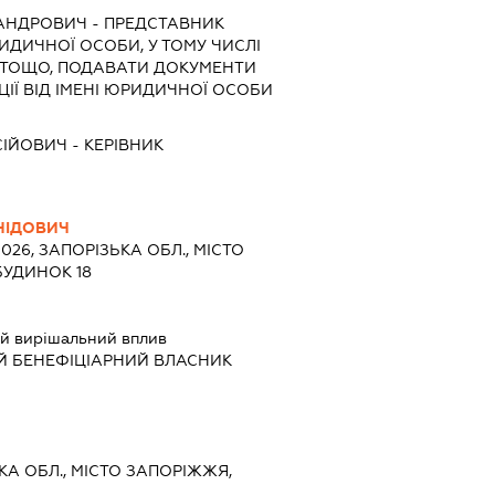
САНДРОВИЧ
-
ПРЕДСТАВНИК
РИДИЧНОЇ ОСОБИ, У ТОМУ ЧИСЛІ
 ТОЩО, ПОДАВАТИ ДОКУМЕНТИ
ІЇ ВІД ІМЕНІ ЮРИДИЧНОЇ ОСОБИ
СІЙОВИЧ
-
КЕРІВНИК
НІДОВИЧ
9026, ЗАПОРІЗЬКА ОБЛ., МІСТО
БУДИНОК 18
й вирішальний вплив
Й БЕНЕФІЦІАРНИЙ ВЛАСНИК
ЬКА ОБЛ., МІСТО ЗАПОРІЖЖЯ,