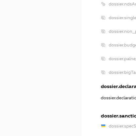
dossier.ndsA
dossier.sing
dossier.non_
dossier.budg
dossier.palne
dossier.bigT
dossier.declara
dossier.declarat
dossier.sancti
dossier.spec