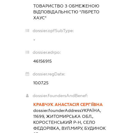
ТОВАРИСТВО З ОБМЕЖЕНОЮ
ВІДПОВІДАЛЬНІСТЮ "ЛІБРЕТО
ХАУС"
dossier.opfSubType:
-
dossier.edrpo:
46156915
dossier.regDate:
10.07.25
dossier.foundersAndBenef:
КРАВЧУК АНАСТАСІЯ СЕРГІЇВНА
dossier.founderAddress
УКРАЇНА,
11699, ЖИТОМИРСЬКА ОБЛ.,
КОРОСТЕНСЬКИЙ Р-Н, СЕЛО
ФЕДОРІВКА, ВУЛ.МИРУ, БУДИНОК