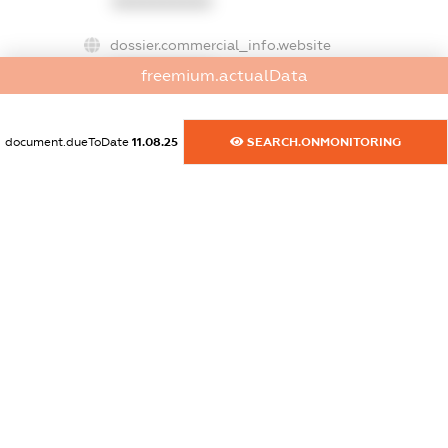
XXXXXXXXXX
dossier.commercial_info.website
XXXXXXXXXX
freemium.actualData
dossier.commercial_info.activity
XXXXXXXXXX
document.dueToDate
11.08.25
SEARCH.ONMONITORING
freemium.exampleText_1
freemium.exampleText_2
freemium.anonymousPerSearch2
FREEMIUM.DETAILS
FREEMIUM.REGISTER