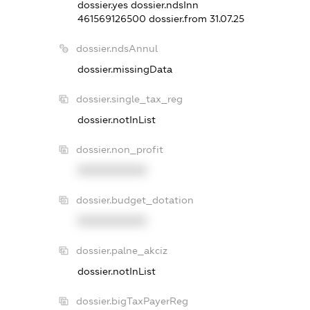
dossier.yes
dossier.ndsInn
461569126500
dossier.from 31.07.25
dossier.ndsAnnul
dossier.missingData
dossier.single_tax_reg
dossier.notInList
dossier.non_profit
XXXXXXXXXX
dossier.budget_dotation
XXXXXXXXXX
dossier.palne_akciz
dossier.notInList
dossier.bigTaxPayerReg