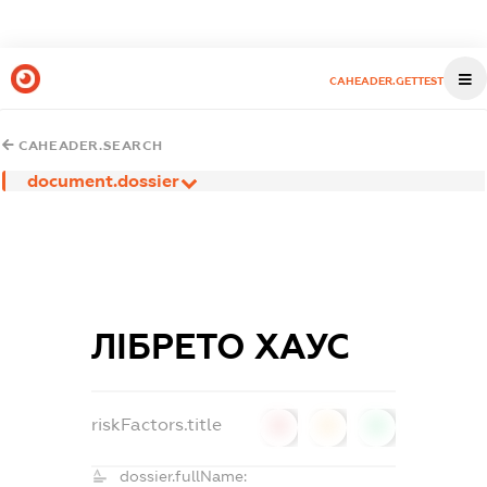
CAHEADER.GETTEST
CAHEADER.SEARCH
document.dossier
ЛІБРЕТО ХАУС
riskFactors.title
0
0
0
dossier.fullName: