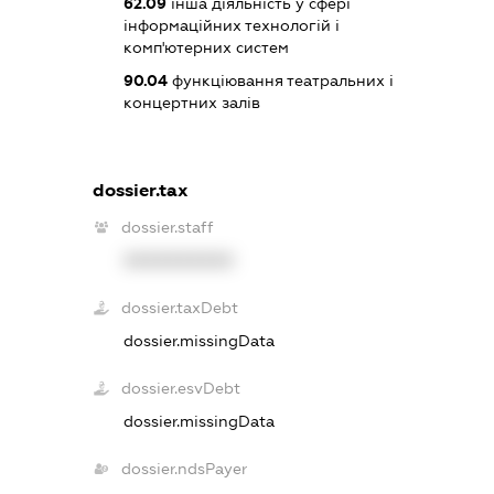
62.09
інша діяльність у сфері
інформаційних технологій і
комп'ютерних систем
90.04
функціювання театральних і
концертних залів
dossier.tax
dossier.staff
XXXXXXXXXX
dossier.taxDebt
dossier.missingData
dossier.esvDebt
dossier.missingData
dossier.ndsPayer