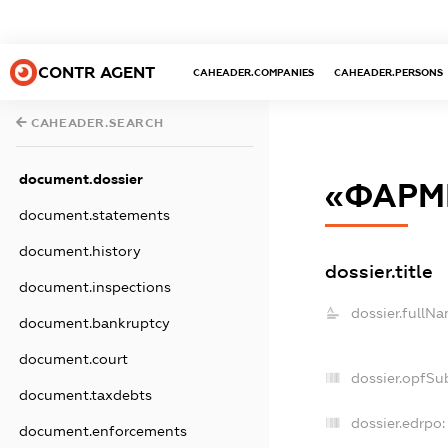
CONTR AGENT
CAHEADER.COMPANIES
CAHEADER.PERSONS
CAHEADER.SEARCH
document.dossier
«ФАРМ
document.statements
document.history
dossier.title
document.inspections
dossier.fullNa
document.bankruptcy
document.court
dossier.opfSu
document.taxdebts
dossier.edrpo:
document.enforcements