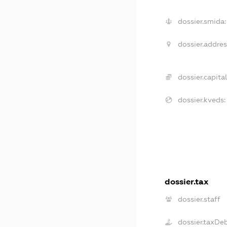
dossier.smida:
dossier.addres
dossier.capital
dossier.kveds:
dossier.tax
dossier.staff
dossier.taxDe