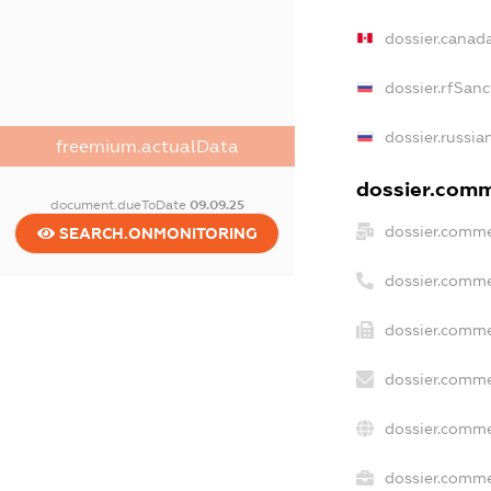
dossier.canad
dossier.rfSanc
dossier.russia
freemium.actualData
dossier.comme
document.dueToDate
09.09.25
dossier.comme
SEARCH.ONMONITORING
dossier.comme
dossier.comme
dossier.comme
dossier.comme
dossier.commer