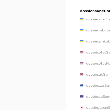
dossier.sanctio
dossier.specS
dossier.rnboS
dossier.amkuB
dossier.ofacS
dossier.ofac
dossier.gbSan
dossier.ausSa
dossier.euSan
dossier.japan