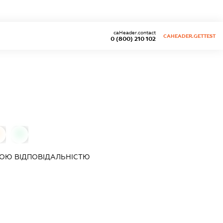
caHeader.contact
CAHEADER.GETTEST
0 (800) 210 102
0
0
ОЮ ВІДПОВІДАЛЬНІСТЮ