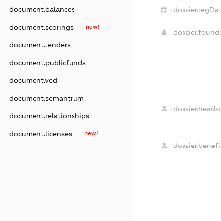
document.balances
dossier.regDat
document.scorings
new!
dossier.found
document.tenders
document.publicfunds
document.ved
document.semantrum
dossier.heads:
document.relationships
document.licenses
new!
dossier.benefic