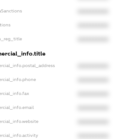
aSanctions
XXXXXXXXXX
tions
XXXXXXXXXX
n_reg_title
XXXXXXXXXX
rcial_info.title
rcial_info.postal_address
XXXXXXXXXX
rcial_info.phone
XXXXXXXXXX
rcial_info.fax
XXXXXXXXXX
rcial_info.email
XXXXXXXXXX
rcial_info.website
XXXXXXXXXX
cial_info.activity
XXXXXXXXXX