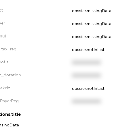
bt
dossier.missingData
yer
dossier.missingData
nul
dossier.missingData
e_tax_reg
dossier.notInList
rofit
XXXXXXXXXX
t_dotation
XXXXXXXXXX
_akciz
dossier.notInList
xPayerReg
XXXXXXXXXX
ions.title
ons.noData