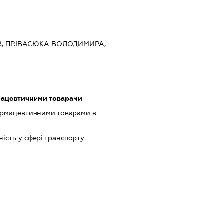
ЇВ, ПР.ІВАСЮКА ВОЛОДИМИРА,
мацевтичними товарами
армацевтичними товарами в
ість у сфері транспорту