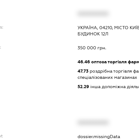
XXXXXXXXXX
s:
УКРАЇНА, 04210, МІСТО КИ
БУДИНОК 12Л
:
350 000 грн.
46.46
оптова торгівля фар
47.73
роздрібна торгівля ф
спеціалізованих магазинах
52.29
інша допоміжна діяльн
XXXXXXXXXX
bt
dossier.missingData