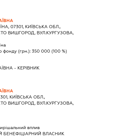
АЇВНА
ЇНА, 07301, КИЇВСЬКА ОБЛ.,
ТО ВИШГОРОД, ВУЛ.КУРГУЗОВА,
їна
о фонду (грн.):
350 000
(100 %)
АЇВНА
-
КЕРІВНИК
АЇВНА
301, КИЇВСЬКА ОБЛ.,
ТО ВИШГОРОД, ВУЛ.КУРГУЗОВА,
ирішальний вплив
Й БЕНЕФІЦІАРНИЙ ВЛАСНИК