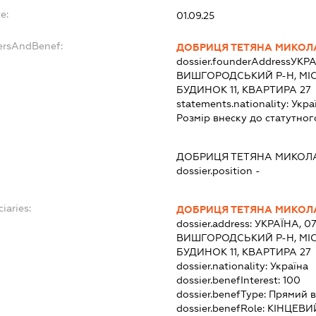
e:
01.09.25
ersAndBenef:
ДОБРИЦЯ ТЕТЯНА МИКОЛ
dossier.founderAddress
УКРА
ВИШГОРОДСЬКИЙ Р-Н, МІС
БУДИНОК 11, КВАРТИРА 27
statements.nationality:
Укра
Розмір внеску до статутног
ДОБРИЦЯ ТЕТЯНА МИКОЛ
dossier.position -
iaries:
ДОБРИЦЯ ТЕТЯНА МИКОЛ
dossier.address:
УКРАЇНА, 07
ВИШГОРОДСЬКИЙ Р-Н, МІС
БУДИНОК 11, КВАРТИРА 27
dossier.nationality:
Україна
dossier.benefInterest:
100
dossier.benefType:
Прямий в
dossier.benefRole:
КІНЦЕВИ