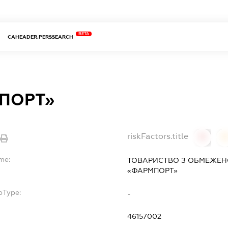
BETA
CAHEADER.PERSSEARCH
ПОРТ»
riskFactors.title
0
me:
ТОВАРИСТВО З ОБМЕЖЕН
«ФАРМПОРТ»
bType:
-
46157002