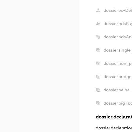
dossier.esvDe
dossier.ndsPa
dossier.ndsAn
dossier.singl
dossier.non_p
dossier.budge
dossier.palne
dossier.bigTa
dossier.declarat
dossier.declarati