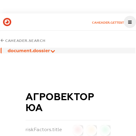
CAHEADER.GETTEST
CAHEADER.SEARCH
document.dossier
АГРОВЕКТОР
ЮА
riskFactors.title
0
0
0