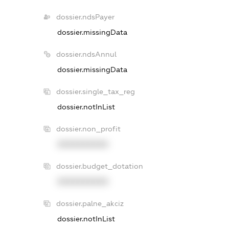
dossier.ndsPayer
dossier.missingData
dossier.ndsAnnul
dossier.missingData
dossier.single_tax_reg
dossier.notInList
dossier.non_profit
XXXXXXXXXX
dossier.budget_dotation
XXXXXXXXXX
dossier.palne_akciz
dossier.notInList