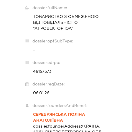
dossier.fullName:
ТОВАРИСТВО З ОБМЕЖЕНОЮ
ВІДПОВІДАЛЬНІСТЮ
"АГРОВЕКТОР ЮА"
dossier.opfSubType:
-
dossier.edrpo:
46157573
dossier.regDate:
06.01.26
dossier.foundersAndBenef:
СЕРЕБРЯНСЬКА ПОЛІНА
АНАТОЛІЇВНА
dossier.founderAddress
УКРАЇНА,
49111, ДНІПРОПЕТРОВСЬКА ОБЛ.,