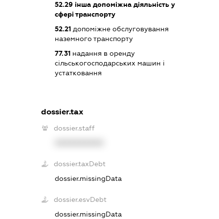
52.29
інша допоміжна діяльність у
сфері транспорту
52.21
допоміжне обслуговування
наземного транспорту
77.31
надання в оренду
сільськогосподарських машин і
устатковання
dossier.tax
dossier.staff
XXXXXXXXXX
dossier.taxDebt
dossier.missingData
dossier.esvDebt
dossier.missingData