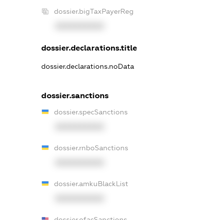
dossier.bigTaxPayerReg
XXXXXXXXXX
dossier.declarations.title
dossier.declarations.noData
dossier.sanctions
dossier.specSanctions
XXXXXXXXXX
dossier.rnboSanctions
XXXXXXXXXX
dossier.amkuBlackList
XXXXXXXXXX
dossier.ofacSanctions