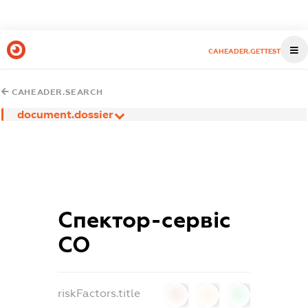
CAHEADER.GETTEST
CAHEADER.SEARCH
document.dossier
Спектор-сервіс
СО
riskFactors.title
0
0
0