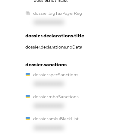
dossier.notInList
dossier.bigTaxPayerReg
XXXXXXXXXX
dossier.declarations.title
dossier.declarations.noData
dossier.sanctions
dossier.specSanctions
XXXXXXXXXX
dossier.rnboSanctions
XXXXXXXXXX
dossier.amkuBlackList
XXXXXXXXXX