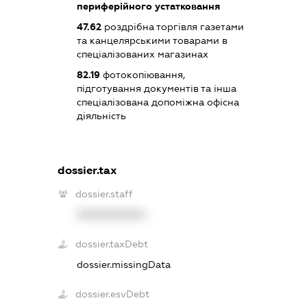
периферійного устатковання
47.62
роздрібна торгівля газетами
та канцелярськими товарами в
спеціалізованих магазинах
82.19
фотокопіювання,
підготування документів та інша
спеціалізована допоміжна офісна
діяльність
dossier.tax
dossier.staff
XXXXXXXXXX
dossier.taxDebt
dossier.missingData
dossier.esvDebt