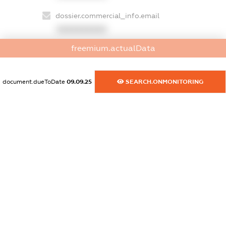
dossier.commercial_info.email
XXXXXXXXXX
freemium.actualData
dossier.commercial_info.website
XXXXXXXXXX
document.dueToDate
09.09.25
SEARCH.ONMONITORING
dossier.commercial_info.activity
XXXXXXXXXX
freemium.exampleText_1
freemium.exampleText_2
freemium.anonymousPerSearch2
FREEMIUM.DETAILS
FREEMIUM.REGISTER