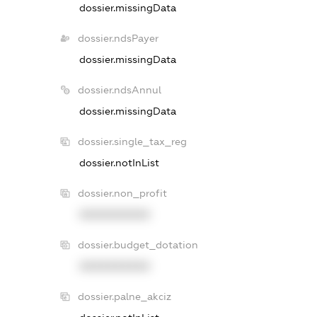
dossier.missingData
dossier.ndsPayer
dossier.missingData
dossier.ndsAnnul
dossier.missingData
dossier.single_tax_reg
dossier.notInList
dossier.non_profit
XXXXXXXXXX
dossier.budget_dotation
XXXXXXXXXX
dossier.palne_akciz