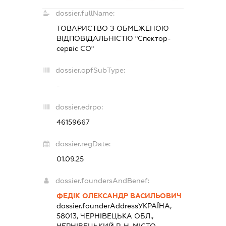
dossier.fullName:
ТОВАРИСТВО З ОБМЕЖЕНОЮ
ВІДПОВІДАЛЬНІСТЮ "Спектор-
сервіс СО"
dossier.opfSubType:
-
dossier.edrpo:
46159667
dossier.regDate:
01.09.25
dossier.foundersAndBenef:
ФЕДІК ОЛЕКСАНДР ВАСИЛЬОВИЧ
dossier.founderAddress
УКРАЇНА,
58013, ЧЕРНІВЕЦЬКА ОБЛ.,