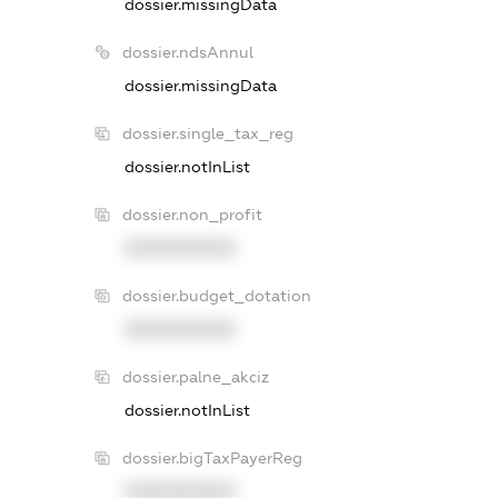
dossier.missingData
dossier.ndsAnnul
dossier.missingData
dossier.single_tax_reg
dossier.notInList
dossier.non_profit
XXXXXXXXXX
dossier.budget_dotation
XXXXXXXXXX
dossier.palne_akciz
dossier.notInList
dossier.bigTaxPayerReg
XXXXXXXXXX