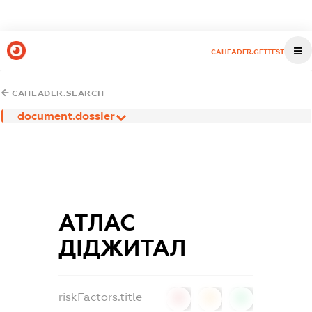
CAHEADER.GETTEST
CAHEADER.SEARCH
document.dossier
АТЛАС
ДІДЖИТАЛ
riskFactors.title
0
0
0