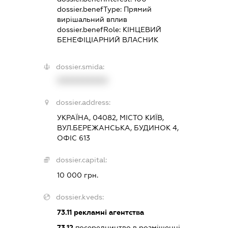
dossier.benefType:
Прямий
вирішальний вплив
dossier.benefRole:
КІНЦЕВИЙ
БЕНЕФІЦІАРНИЙ ВЛАСНИК
dossier.smida:
XXXXXXXXXX
dossier.address:
УКРАЇНА, 04082, МІСТО КИЇВ,
ВУЛ.БЕРЕЖАНСЬКА, БУДИНОК 4,
ОФІС 613
dossier.capital:
10 000 грн.
dossier.kveds:
73.11
рекламні агентства
73.12
посередництво в розміщенні