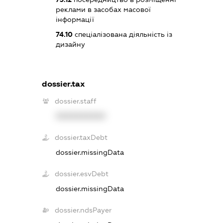
реклами в засобах масової
інформації
74.10
спеціалізована діяльність із
дизайну
dossier.tax
dossier.staff
XXXXXXXXXX
dossier.taxDebt
dossier.missingData
dossier.esvDebt
dossier.missingData
dossier.ndsPayer