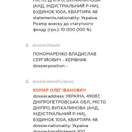
МІСТО ДНІПРО, ВУЛ.КАЛИНОВА
(АНД, ІНДУСТРІАЛЬНИЙ Р-НИ),
БУДИНОК 100А, КВАРТИРА 48
statements.nationality:
Україна
Розмір внеску до статутного
фонду (грн.):
10 000
(100 %)
dossier.heads:
ПОНОМАРЕНКО ВЛАДИСЛАВ
СЕРГІЙОВИЧ
-
КЕРІВНИК
dossier.position -
dossier.beneficiaries:
КОМАР ОЛЕГ ІВАНОВИЧ
dossier.address:
УКРАЇНА, 49087,
ДНІПРОПЕТРОВСЬКА ОБЛ., МІСТО
ДНІПРО, ВУЛ.КАЛИНОВА (АНД,
ІНДУСТРІАЛЬНИЙ Р-НИ),
БУДИНОК 100А, КВАРТИРА 48
dossier.nationality:
Україна
dossier.benefInterest:
100