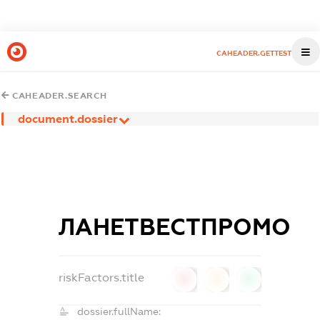
CAHEADER.GETTEST
CAHEADER.SEARCH
document.dossier
ЛАНЕТВЕСТПРОМО
riskFactors.title
0
0
0
dossier.fullName: