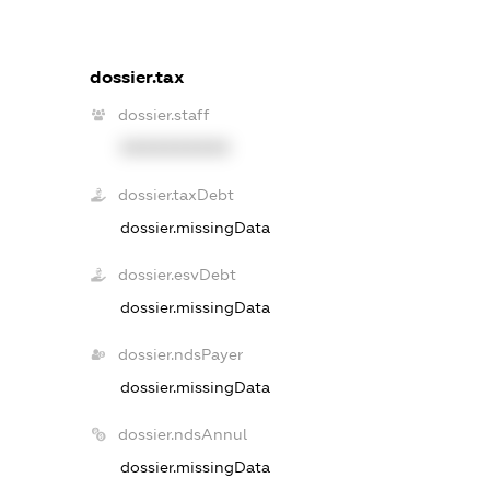
dossier.tax
dossier.staff
XXXXXXXXXX
dossier.taxDebt
dossier.missingData
dossier.esvDebt
dossier.missingData
dossier.ndsPayer
dossier.missingData
dossier.ndsAnnul
dossier.missingData