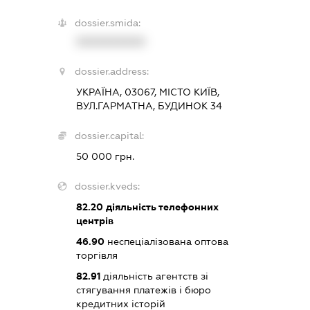
dossier.smida:
XXXXXXXXXX
dossier.address:
УКРАЇНА, 03067, МІСТО КИЇВ,
ВУЛ.ГАРМАТНА, БУДИНОК 34
dossier.capital:
50 000 грн.
dossier.kveds:
82.20
діяльність телефонних
центрів
46.90
неспеціалізована оптова
торгівля
82.91
діяльність агентств зі
стягування платежів і бюро
кредитних історій