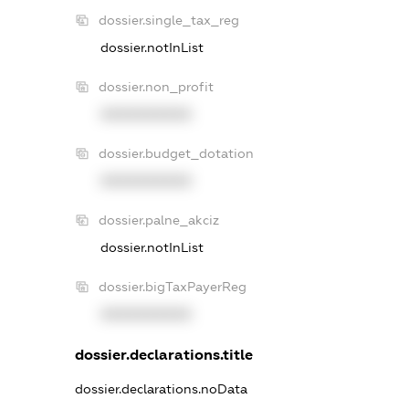
dossier.single_tax_reg
dossier.notInList
dossier.non_profit
XXXXXXXXXX
dossier.budget_dotation
XXXXXXXXXX
dossier.palne_akciz
dossier.notInList
dossier.bigTaxPayerReg
XXXXXXXXXX
dossier.declarations.title
dossier.declarations.noData