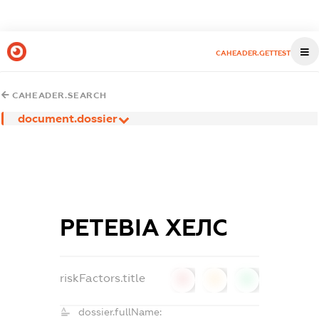
CAHEADER.GETTEST
CAHEADER.SEARCH
document.dossier
РЕТЕВІА ХЕЛС
riskFactors.title
0
0
0
dossier.fullName: