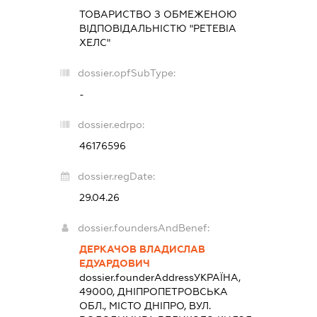
ТОВАРИСТВО З ОБМЕЖЕНОЮ
ВІДПОВІДАЛЬНІСТЮ "РЕТЕВІА
ХЕЛС"
dossier.opfSubType:
-
dossier.edrpo:
46176596
dossier.regDate:
29.04.26
dossier.foundersAndBenef:
ДЕРКАЧОВ ВЛАДИСЛАВ
ЕДУАРДОВИЧ
dossier.founderAddress
УКРАЇНА,
49000, ДНІПРОПЕТРОВСЬКА
ОБЛ., МІСТО ДНІПРО, ВУЛ.