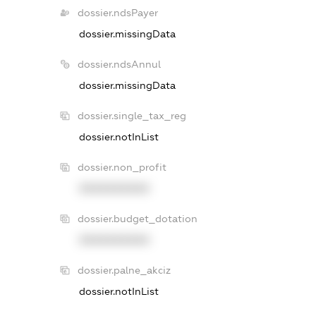
dossier.ndsPayer
dossier.missingData
dossier.ndsAnnul
dossier.missingData
dossier.single_tax_reg
dossier.notInList
dossier.non_profit
XXXXXXXXXX
dossier.budget_dotation
XXXXXXXXXX
dossier.palne_akciz
dossier.notInList