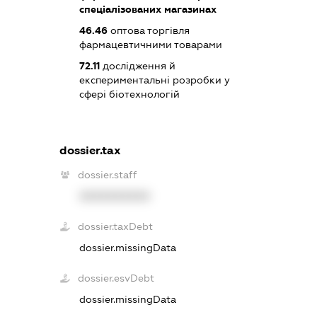
спеціалізованих магазинах
46.46
оптова торгівля
фармацевтичними товарами
72.11
дослідження й
експериментальні розробки у
сфері біотехнологій
dossier.tax
dossier.staff
XXXXXXXXXX
dossier.taxDebt
dossier.missingData
dossier.esvDebt
dossier.missingData