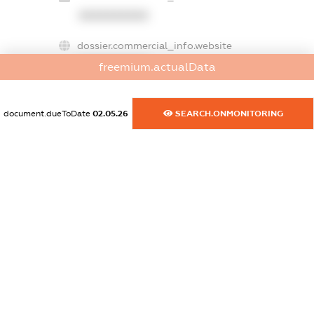
XXXXXXXXXX
dossier.commercial_info.website
XXXXXXXXXX
freemium.actualData
dossier.commercial_info.activity
XXXXXXXXXX
document.dueToDate
02.05.26
SEARCH.ONMONITORING
freemium.exampleText_1
freemium.exampleText_2
freemium.anonymousPerSearch2
FREEMIUM.DETAILS
FREEMIUM.REGISTER