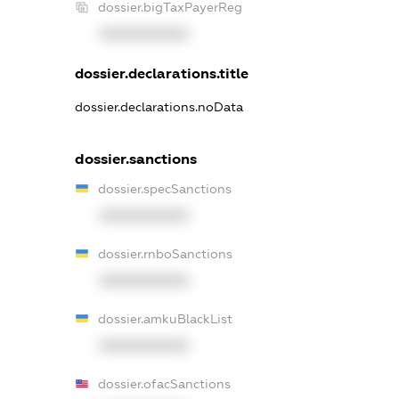
dossier.bigTaxPayerReg
XXXXXXXXXX
dossier.declarations.title
dossier.declarations.noData
dossier.sanctions
dossier.specSanctions
XXXXXXXXXX
dossier.rnboSanctions
XXXXXXXXXX
dossier.amkuBlackList
XXXXXXXXXX
dossier.ofacSanctions