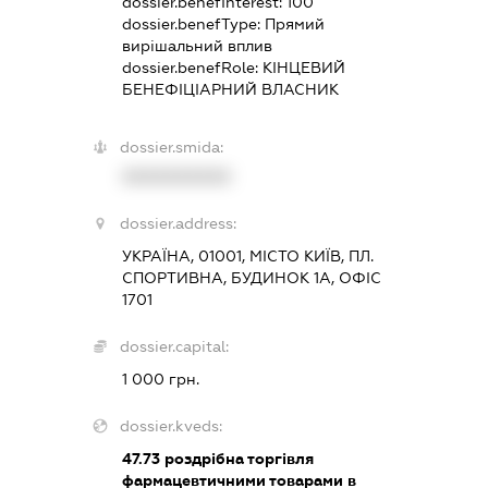
dossier.benefInterest:
100
dossier.benefType:
Прямий
вирішальний вплив
dossier.benefRole:
КІНЦЕВИЙ
БЕНЕФІЦІАРНИЙ ВЛАСНИК
dossier.smida:
XXXXXXXXXX
dossier.address:
УКРАЇНА, 01001, МІСТО КИЇВ, ПЛ.
СПОРТИВНА, БУДИНОК 1А, ОФІС
1701
dossier.capital:
1 000 грн.
dossier.kveds:
47.73
роздрібна торгівля
фармацевтичними товарами в