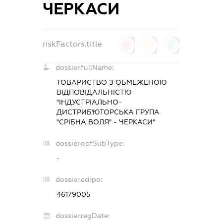
ЧЕРКАСИ
riskFactors.title
0
0
0
dossier.fullName:
ТОВАРИСТВО З ОБМЕЖЕНОЮ
ВІДПОВІДАЛЬНІСТЮ
"ІНДУСТРІАЛЬНО-
ДИСТРИБ'ЮТОРСЬКА ГРУПА
"СРІБНА ВОЛЯ" - ЧЕРКАСИ"
dossier.opfSubType:
-
dossier.edrpo:
46179005
dossier.regDate: