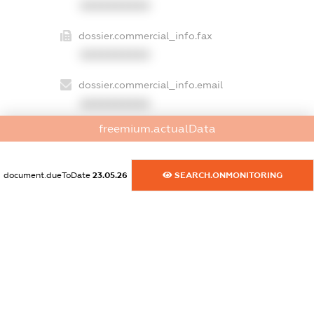
XXXXXXXXXX
dossier.commercial_info.fax
XXXXXXXXXX
dossier.commercial_info.email
XXXXXXXXXX
freemium.actualData
dossier.commercial_info.website
XXXXXXXXXX
document.dueToDate
23.05.26
SEARCH.ONMONITORING
dossier.commercial_info.activity
XXXXXXXXXX
freemium.exampleText_1
freemium.exampleText_2
freemium.anonymousPerSearch2
FREEMIUM.DETAILS