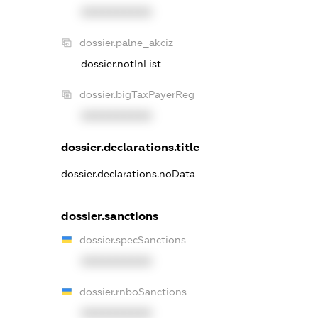
XXXXXXXXXX
dossier.palne_akciz
dossier.notInList
dossier.bigTaxPayerReg
XXXXXXXXXX
dossier.declarations.title
dossier.declarations.noData
dossier.sanctions
dossier.specSanctions
XXXXXXXXXX
dossier.rnboSanctions
XXXXXXXXXX