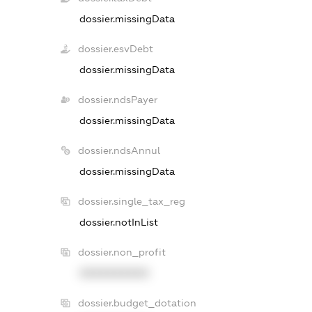
dossier.missingData
dossier.esvDebt
dossier.missingData
dossier.ndsPayer
dossier.missingData
dossier.ndsAnnul
dossier.missingData
dossier.single_tax_reg
dossier.notInList
dossier.non_profit
XXXXXXXXXX
dossier.budget_dotation