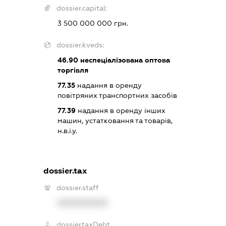
dossier.capital:
3 500 000 000 грн.
dossier.kveds:
46.90
неспеціалізована оптова
торгівля
77.35
надання в оренду
повітряних транспортних засобів
77.39
надання в оренду інших
машин, устатковання та товарів,
н.в.і.у.
dossier.tax
dossier.staff
XXXXXXXXXX
dossier.taxDebt