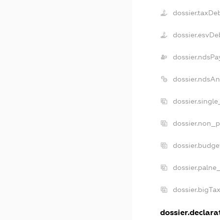
dossier.taxDe
dossier.esvDe
dossier.ndsPa
dossier.ndsAn
dossier.singl
dossier.non_p
dossier.budge
dossier.palne
dossier.bigTa
dossier.declarat