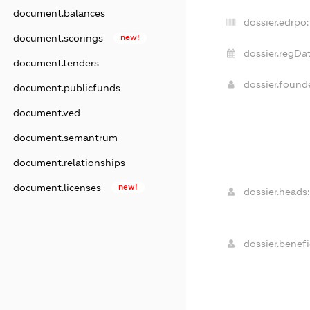
document.balances
dossier.edrpo:
document.scorings
new!
dossier.regDat
document.tenders
dossier.foun
document.publicfunds
document.ved
document.semantrum
document.relationships
document.licenses
new!
dossier.heads:
dossier.benefic