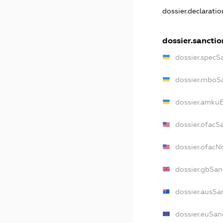
dossier.declarati
dossier.sanctio
dossier.specS
dossier.rnboS
dossier.amkuB
dossier.ofacS
dossier.ofac
dossier.gbSan
dossier.ausSa
dossier.euSan