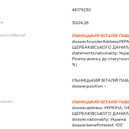
46179230
e:
30.04.26
dersAndBenef:
ІЛЬНИЦЬКИЙ ВІТАЛІЙ ПА
dossier.founderAddress
УКРА
ЩЕРБАКІВСЬКОГО ДАНИЛА,
statements.nationality:
Укра
Розмір внеску до статутног
%)
ІЛЬНИЦЬКИЙ ВІТАЛІЙ ПА
dossier.position -
iaries:
ІЛЬНИЦЬКИЙ ВІТАЛІЙ ПА
dossier.address:
УКРАЇНА, 04
ЩЕРБАКІВСЬКОГО ДАНИЛА,
dossier.nationality:
Україна
dossier.benefInterest:
100