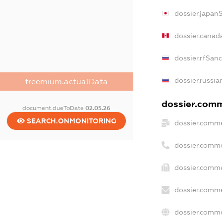
dossier.japan
dossier.canad
dossier.rfSan
dossier.russia
freemium.actualData
dossier.comme
document.dueToDate
02.05.26
SEARCH.ONMONITORING
dossier.comme
dossier.comme
dossier.comme
dossier.comme
dossier.comme