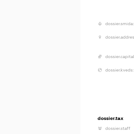
dossier.smida:
dossier.addres
dossier.capital
dossier.kveds:
dossier.tax
dossier.staff