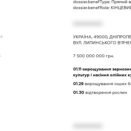
dossier.benefType:
Прямий в
dossier.benefRole:
КІНЦЕВИ
XXXXXXXXXX
s:
УКРАЇНА, 49000, ДНІПРОП
ВУЛ. ЛИПИНСЬКОГО В’ЯЧЕС
:
7 500 000 000 грн.
01.11
вирощування зернових 
культур і насіння олійних 
01.29
вирощування інших ба
01.30
відтворення рослин
XXXXXXXXXX