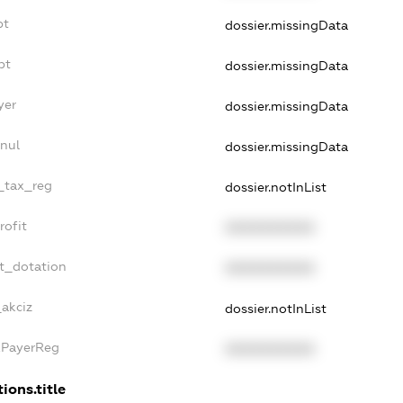
bt
dossier.missingData
bt
dossier.missingData
yer
dossier.missingData
nul
dossier.missingData
e_tax_reg
dossier.notInList
rofit
XXXXXXXXXX
t_dotation
XXXXXXXXXX
_akciz
dossier.notInList
xPayerReg
XXXXXXXXXX
ions.title