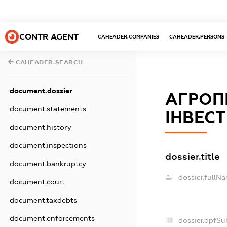
CONTR AGENT
CAHEADER.COMPANIES
CAHEADER.PERSONS
CAHEADER.SEARCH
document.dossier
АГРОП
document.statements
ІНВЕСТ
document.history
document.inspections
dossier.title
document.bankruptcy
dossier.fullN
document.court
document.taxdebts
document.enforcements
dossier.opfSu