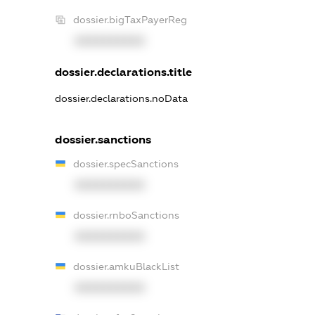
dossier.bigTaxPayerReg
XXXXXXXXXX
dossier.declarations.title
dossier.declarations.noData
dossier.sanctions
dossier.specSanctions
XXXXXXXXXX
dossier.rnboSanctions
XXXXXXXXXX
dossier.amkuBlackList
XXXXXXXXXX