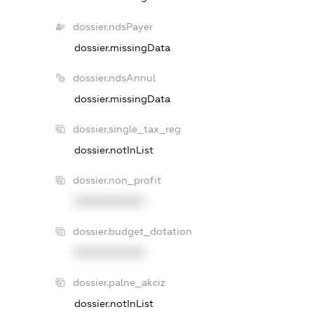
dossier.ndsPayer
dossier.missingData
dossier.ndsAnnul
dossier.missingData
dossier.single_tax_reg
dossier.notInList
dossier.non_profit
XXXXXXXXXX
dossier.budget_dotation
XXXXXXXXXX
dossier.palne_akciz
dossier.notInList