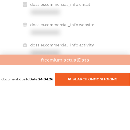
dossier.commercial_info.email
XXXXXXXXXX
dossier.commercial_info.website
XXXXXXXXXX
dossier.commercial_info.activity
XXXXXXXXXX
freemium.actualData
freemium.exampleText_1
document.dueToDate
24.04.26
SEARCH.ONMONITORING
freemium.exampleText_2
freemium.anonymousPerSearch2
FREEMIUM.DETAILS
FREEMIUM.REGISTER