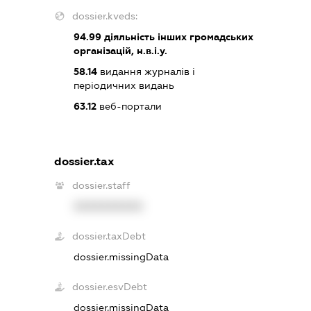
dossier.kveds:
94.99
діяльність інших громадських
організацій, н.в.і.у.
58.14
видання журналів і
періодичних видань
63.12
веб-портали
dossier.tax
dossier.staff
XXXXXXXXXX
dossier.taxDebt
dossier.missingData
dossier.esvDebt
dossier.missingData