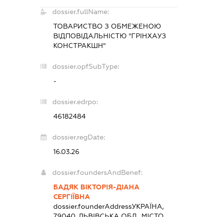
dossier.fullName:
ТОВАРИСТВО З ОБМЕЖЕНОЮ
ВІДПОВІДАЛЬНІСТЮ "ГРІНХАУЗ
КОНСТРАКШН"
dossier.opfSubType:
-
dossier.edrpo:
46182484
dossier.regDate:
16.03.26
dossier.foundersAndBenef:
БАДЯК ВІКТОРІЯ-ДІАНА
СЕРГІЇВНА
dossier.founderAddress
УКРАЇНА,
79040, ЛЬВІВСЬКА ОБЛ., МІСТО