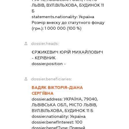
ЛЬВІВ, ВУЛ.ВІЛЬХОВА, БУДИНОК 11
Б
statements.nationality:
Україна
Розмір внеску до статутного фонду
(грн.):
1 000 000
(100 %)
dossier.heads:
ЄРЖИКЕВИЧ ЮРІЙ МИХАЙЛОВИЧ
-
КЕРІВНИК
dossier.position -
dossier.beneficiaries:
БАДЯК ВІКТОРІЯ-ДІАНА
СЕРГІЇВНА
dossier.address:
УКРАЇНА, 79040,
ЛЬВІВСЬКА ОБЛ., МІСТО ЛЬВІВ,
ВУЛ.ВІЛЬХОВА, БУДИНОК 11 Б
dossier.nationality:
Україна
dossier.benefInterest:
100
dossier.benefType:
Прямий