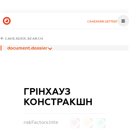
CAHEADER.GETTEST
CAHEADER.SEARCH
document.dossier
ГРІНХАУЗ
КОНСТРАКШН
riskFactors.title
0
0
0