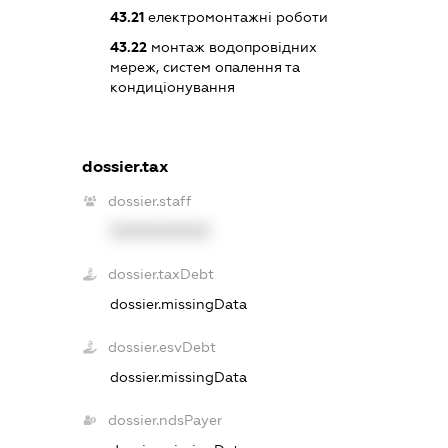
43.21
електромонтажні роботи
43.22
монтаж водопровідних
мереж, систем опалення та
кондиціонування
dossier.tax
dossier.staff
XXXXXXXXXX
dossier.taxDebt
dossier.missingData
dossier.esvDebt
dossier.missingData
dossier.ndsPayer