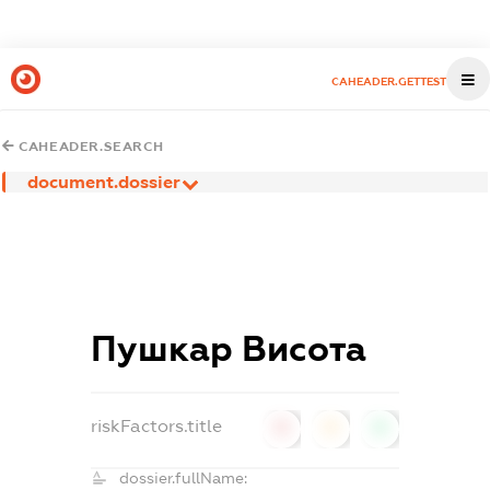
CAHEADER.GETTEST
CAHEADER.SEARCH
document.dossier
Пушкар Висота
riskFactors.title
0
0
0
dossier.fullName: