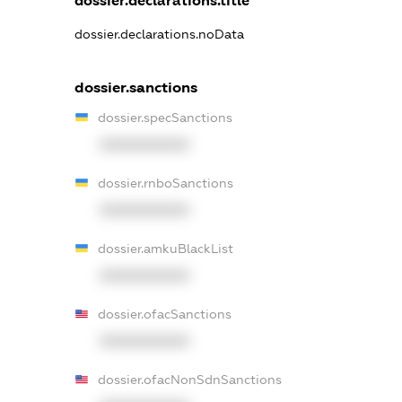
dossier.declarations.title
dossier.declarations.noData
dossier.sanctions
dossier.specSanctions
XXXXXXXXXX
dossier.rnboSanctions
XXXXXXXXXX
dossier.amkuBlackList
XXXXXXXXXX
dossier.ofacSanctions
XXXXXXXXXX
dossier.ofacNonSdnSanctions