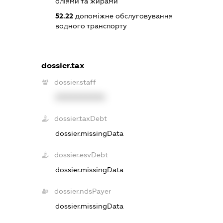
оліями та жирами
52.22
допоміжне обслуговування
водного транспорту
dossier.tax
dossier.staff
XXXXXXXXXX
dossier.taxDebt
dossier.missingData
dossier.esvDebt
dossier.missingData
dossier.ndsPayer
dossier.missingData