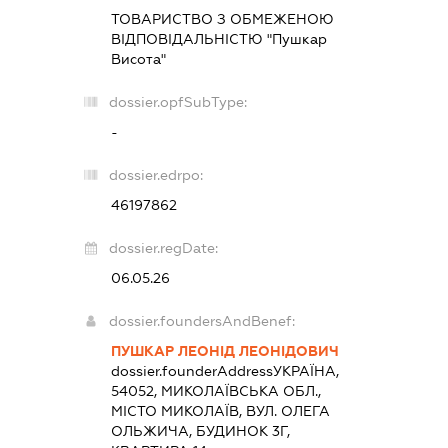
ТОВАРИСТВО З ОБМЕЖЕНОЮ
ВІДПОВІДАЛЬНІСТЮ "Пушкар
Висота"
dossier.opfSubType:
-
dossier.edrpo:
46197862
dossier.regDate:
06.05.26
dossier.foundersAndBenef:
ПУШКАР ЛЕОНІД ЛЕОНІДОВИЧ
dossier.founderAddress
УКРАЇНА,
54052, МИКОЛАЇВСЬКА ОБЛ.,
МІСТО МИКОЛАЇВ, ВУЛ. ОЛЕГА
ОЛЬЖИЧА, БУДИНОК 3Г,