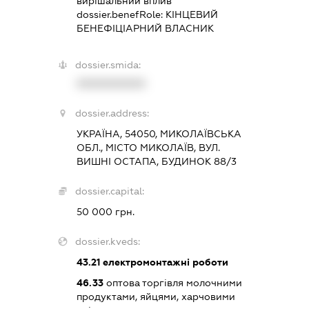
вирішальний вплив
dossier.benefRole:
КІНЦЕВИЙ
БЕНЕФІЦІАРНИЙ ВЛАСНИК
dossier.smida:
XXXXXXXXXX
dossier.address:
УКРАЇНА, 54050, МИКОЛАЇВСЬКА
ОБЛ., МІСТО МИКОЛАЇВ, ВУЛ.
ВИШНІ ОСТАПА, БУДИНОК 88/3
dossier.capital:
50 000 грн.
dossier.kveds:
43.21
електромонтажні роботи
46.33
оптова торгівля молочними
продуктами, яйцями, харчовими