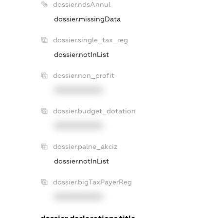
dossier.ndsAnnul
dossier.missingData
dossier.single_tax_reg
dossier.notInList
dossier.non_profit
XXXXXXXXXX
dossier.budget_dotation
XXXXXXXXXX
dossier.palne_akciz
dossier.notInList
dossier.bigTaxPayerReg
XXXXXXXXXX