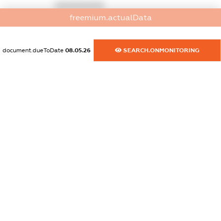
XXXXXXXXXX
freemium.actualData
dossier.commercial_info.activity
XXXXXXXXXX
document.dueToDate
08.05.26
SEARCH.ONMONITORING
freemium.exampleText_1
freemium.exampleText_2
freemium.anonymousPerSearch2
FREEMIUM.DETAILS
FREEMIUM.REGISTER