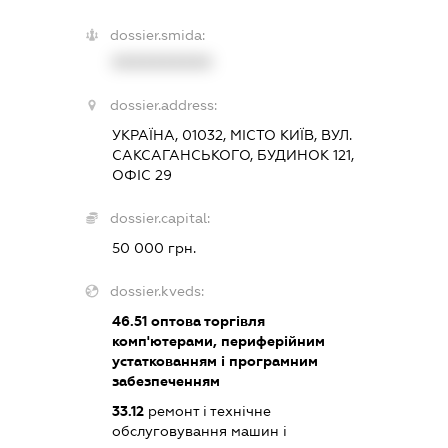
dossier.smida:
XXXXXXXXXX
dossier.address:
УКРАЇНА, 01032, МІСТО КИЇВ, ВУЛ.
САКСАГАНСЬКОГО, БУДИНОК 121,
ОФІС 29
dossier.capital:
50 000 грн.
dossier.kveds:
46.51
оптова торгівля
комп'ютерами, периферійним
устаткованням і програмним
забезпеченням
33.12
ремонт і технічне
обслуговування машин і