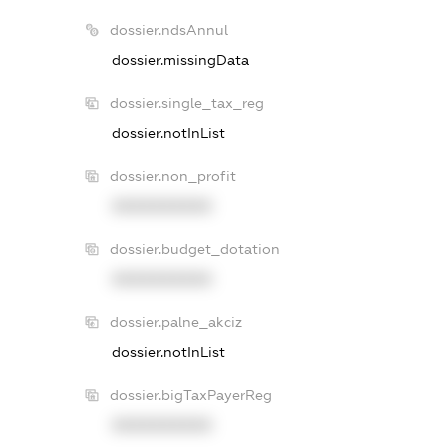
dossier.ndsAnnul
dossier.missingData
dossier.single_tax_reg
dossier.notInList
dossier.non_profit
XXXXXXXXXX
dossier.budget_dotation
XXXXXXXXXX
dossier.palne_akciz
dossier.notInList
dossier.bigTaxPayerReg
XXXXXXXXXX