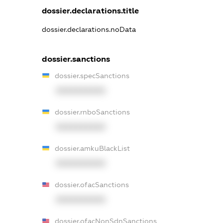
dossier.declarations.title
dossier.declarations.noData
dossier.sanctions
dossier.specSanctions
XXXXXXXXXX
dossier.rnboSanctions
XXXXXXXXXX
dossier.amkuBlackList
XXXXXXXXXX
dossier.ofacSanctions
XXXXXXXXXX
dossier.ofacNonSdnSanctions