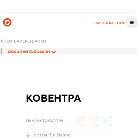
CAHEADER.GETTEST
CAHEADER.SEARCH
document.dossier
КОВЕНТРА
riskFactors.title
0
0
0
dossier.fullName: