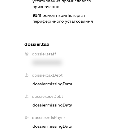
устатковання промислового
призначення
95.11
ремонт комп'ютерів і
периферійного устатковання
dossier.tax
dossier.staff
XXXXXXXXXX
dossier.taxDebt
dossier.missingData
dossier.esvDebt
dossier.missingData
dossier.ndsPayer
dossier.missingData