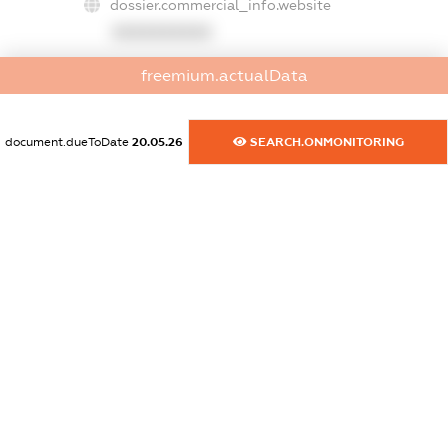
dossier.commercial_info.website
XXXXXXXXXX
dossier.commercial_info.activity
freemium.actualData
XXXXXXXXXX
document.dueToDate
20.05.26
SEARCH.ONMONITORING
freemium.exampleText_1
freemium.exampleText_2
freemium.anonymousPerSearch2
FREEMIUM.DETAILS
FREEMIUM.REGISTER