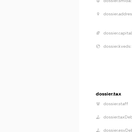
dossier.smida:
dossier.addres
dossier.capital
dossier.kveds:
dossier.tax
dossier.staff
dossier.taxDe
dossier.esvDe