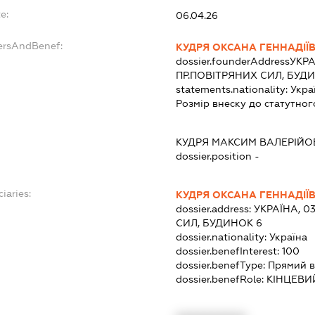
e:
06.04.26
ersAndBenef:
КУДРЯ ОКСАНА ГЕННАДІЇ
dossier.founderAddress
УКРА
ПР.ПОВІТРЯНИХ СИЛ, БУД
statements.nationality:
Укра
Розмір внеску до статутног
КУДРЯ МАКСИМ ВАЛЕРІЙО
dossier.position -
iaries:
КУДРЯ ОКСАНА ГЕННАДІЇ
dossier.address:
УКРАЇНА, 0
СИЛ, БУДИНОК 6
dossier.nationality:
Україна
dossier.benefInterest:
100
dossier.benefType:
Прямий в
dossier.benefRole:
КІНЦЕВИ