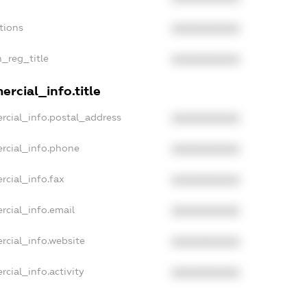
tions
XXXXXXXXXX
n_reg_title
XXXXXXXXXX
rcial_info.title
rcial_info.postal_address
XXXXXXXXXX
rcial_info.phone
XXXXXXXXXX
rcial_info.fax
XXXXXXXXXX
rcial_info.email
XXXXXXXXXX
rcial_info.website
XXXXXXXXXX
cial_info.activity
XXXXXXXXXX