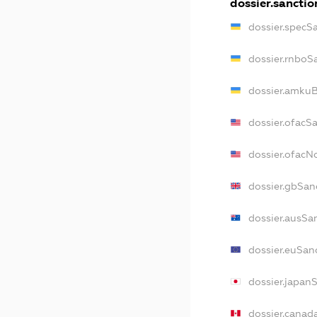
dossier.sanctio
dossier.specS
dossier.rnboS
dossier.amkuB
dossier.ofacS
dossier.ofac
dossier.gbSan
dossier.ausSa
dossier.euSan
dossier.japan
dossier.canad