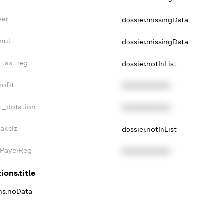
yer
dossier.missingData
nul
dossier.missingData
e_tax_reg
dossier.notInList
rofit
XXXXXXXXXX
t_dotation
XXXXXXXXXX
akciz
dossier.notInList
xPayerReg
XXXXXXXXXX
ions.title
ons.noData