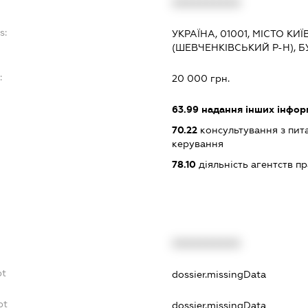
XXXXXXXXXX
s:
УКРАЇНА, 01001, МІСТО КИ
(ШЕВЧЕНКІВСЬКИЙ Р-Н), Б
:
20 000 грн.
63.99
надання інших інформа
70.22
консультування з пита
керування
78.10
діяльність агентств 
XXXXXXXXXX
bt
dossier.missingData
bt
dossier.missingData