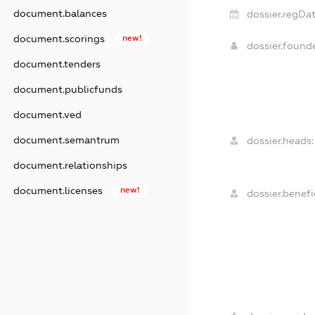
document.balances
dossier.regDat
document.scorings
new!
dossier.found
document.tenders
document.publicfunds
document.ved
document.semantrum
dossier.heads:
document.relationships
document.licenses
new!
dossier.benefic