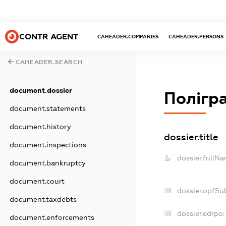
CONTR AGENT
CAHEADER.COMPANIES
CAHEADER.PERSONS
CAHEADER.SEARCH
document.dossier
Полігр
document.statements
document.history
dossier.title
document.inspections
dossier.fullNa
document.bankruptcy
document.court
dossier.opfSu
document.taxdebts
dossier.edrpo:
document.enforcements