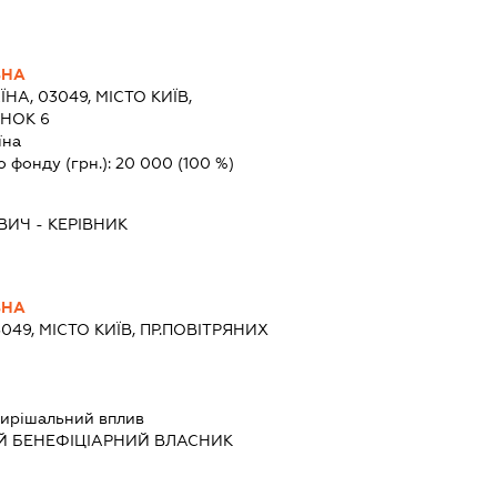
ВНА
ЇНА, 03049, МІСТО КИЇВ,
ИНОК 6
їна
о фонду (грн.):
20 000
(100 %)
ВИЧ
-
КЕРІВНИК
ВНА
3049, МІСТО КИЇВ, ПР.ПОВІТРЯНИХ
ирішальний вплив
Й БЕНЕФІЦІАРНИЙ ВЛАСНИК