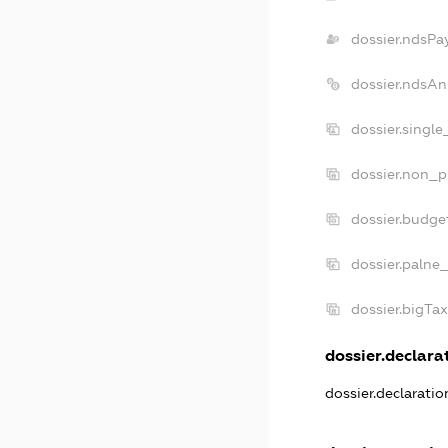
dossier.ndsPa
dossier.ndsAn
dossier.singl
dossier.non_p
dossier.budge
dossier.palne_
dossier.bigTa
dossier.declarat
dossier.declarati