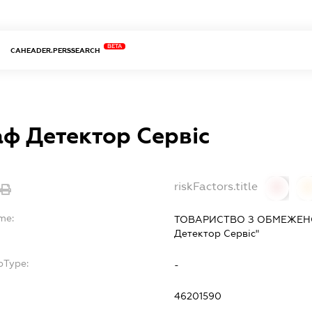
BETA
CAHEADER.PERSSEARCH
аф Детектор Сервіс
riskFactors.title
0
0
me:
ТОВАРИСТВО З ОБМЕЖЕНО
Детектор Сервіс"
bType:
-
46201590