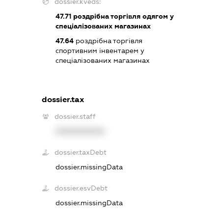
dossier.kveds:
47.71
роздрібна торгівля одягом у
спеціалізованих магазинах
47.64
роздрібна торгівля
спортивним інвентарем у
спеціалізованих магазинах
dossier.tax
dossier.staff
XXXXXXXXXX
dossier.taxDebt
dossier.missingData
dossier.esvDebt
dossier.missingData