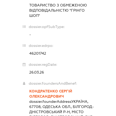
ТОВАРИСТВО З ОБМЕЖЕНОЮ
ВІДПОВІДАЛЬНІСТЮ "ГРІНГО
ШОП"
dossier.opfSubType:
-
dossier.edrpo:
46201742
dossier.regDate:
26.03.26
dossier.foundersAndBenef:
КОНДРАТЕНКО СЕРГІЙ
ОЛЕКСАНДРОВИЧ
dossier.founderAddress
УКРАЇНА,
67708, ОДЕСЬКА ОБЛ., БІЛГОРОД-
ДНІСТРОВСЬКИЙ Р-Н, МІСТО