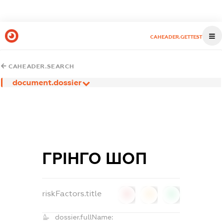
CAHEADER.GETTEST
CAHEADER.SEARCH
document.dossier
ГРІНГО ШОП
riskFactors.title
0
0
0
dossier.fullName: