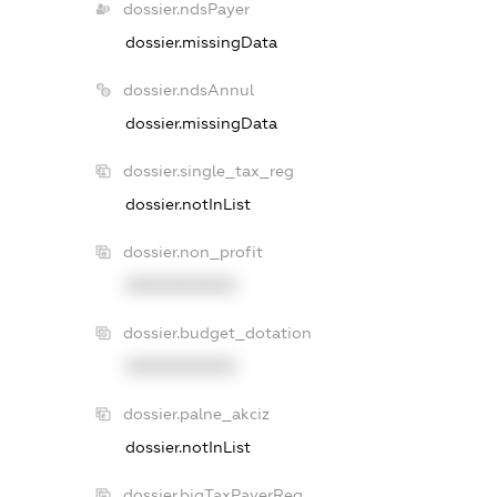
dossier.ndsPayer
dossier.missingData
dossier.ndsAnnul
dossier.missingData
dossier.single_tax_reg
dossier.notInList
dossier.non_profit
XXXXXXXXXX
dossier.budget_dotation
XXXXXXXXXX
dossier.palne_akciz
dossier.notInList
dossier.bigTaxPayerReg