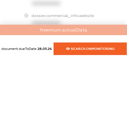
XXXXXXXXXX
dossier.commercial_info.website
XXXXXXXXXX
freemium.actualData
dossier.commercial_info.activity
XXXXXXXXXX
document.dueToDate
28.03.26
SEARCH.ONMONITORING
freemium.exampleText_1
freemium.exampleText_2
freemium.anonymousPerSearch2
FREEMIUM.DETAILS
FREEMIUM.REGISTER