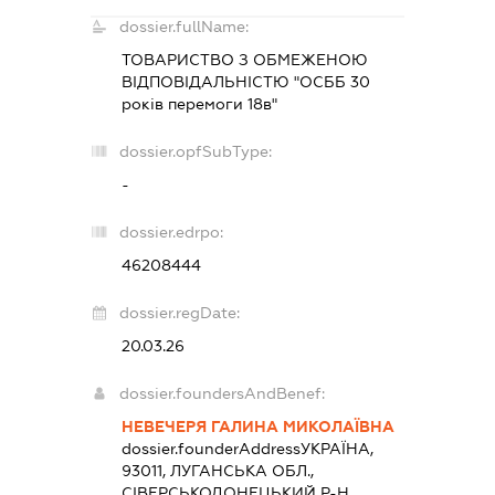
dossier.fullName:
ТОВАРИСТВО З ОБМЕЖЕНОЮ
ВІДПОВІДАЛЬНІСТЮ "ОСББ 30
років перемоги 18в"
dossier.opfSubType:
-
dossier.edrpo:
46208444
dossier.regDate:
20.03.26
dossier.foundersAndBenef:
НЕВЕЧЕРЯ ГАЛИНА МИКОЛАЇВНА
dossier.founderAddress
УКРАЇНА,
93011, ЛУГАНСЬКА ОБЛ.,
СІВЕРСЬКОДОНЕЦЬКИЙ Р-Н,