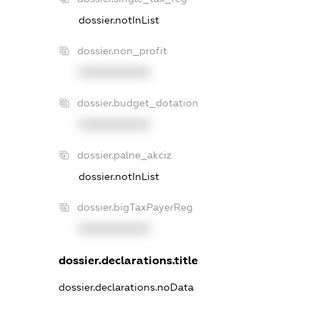
dossier.notInList
dossier.non_profit
XXXXXXXXXX
dossier.budget_dotation
XXXXXXXXXX
dossier.palne_akciz
dossier.notInList
dossier.bigTaxPayerReg
XXXXXXXXXX
dossier.declarations.title
dossier.declarations.noData