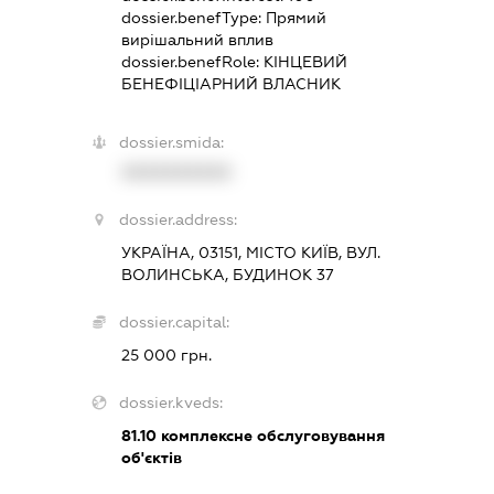
dossier.benefType:
Прямий
вирішальний вплив
dossier.benefRole:
КІНЦЕВИЙ
БЕНЕФІЦІАРНИЙ ВЛАСНИК
dossier.smida:
XXXXXXXXXX
dossier.address:
УКРАЇНА, 03151, МІСТО КИЇВ, ВУЛ.
ВОЛИНСЬКА, БУДИНОК 37
dossier.capital:
25 000 грн.
dossier.kveds:
81.10
комплексне обслуговування
об'єктів