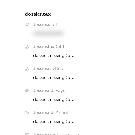
dossier.tax
dossier.staff
XXXXXXXXXX
dossier.taxDebt
dossier.missingData
dossier.esvDebt
dossier.missingData
dossier.ndsPayer
dossier.missingData
dossier.ndsAnnul
dossier.missingData
dossier.single_tax_reg