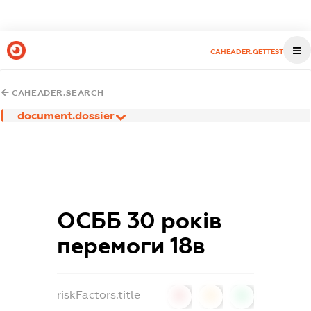
CAHEADER.GETTEST
CAHEADER.SEARCH
document.dossier
ОСББ 30 років
перемоги 18в
riskFactors.title
0
0
0