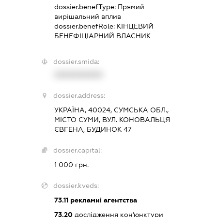
dossier.benefType:
Прямий
вирішальний вплив
dossier.benefRole:
КІНЦЕВИЙ
БЕНЕФІЦІАРНИЙ ВЛАСНИК
dossier.smida:
XXXXXXXXXX
dossier.address:
УКРАЇНА, 40024, СУМСЬКА ОБЛ.,
МІСТО СУМИ, ВУЛ. КОНОВАЛЬЦЯ
ЄВГЕНА, БУДИНОК 47
dossier.capital:
1 000 грн.
dossier.kveds:
73.11
рекламні агентства
73.20
дослідження кон'юнктури