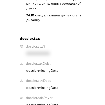
ринку та виявлення громадської
думки
74.10
спеціалізована діяльність із
дизайну
dossier.tax
dossier.staff
XXXXXXXXXX
dossier.taxDebt
dossier.missingData
dossier.esvDebt
dossier.missingData
dossier.ndsPayer
dossier.missingData