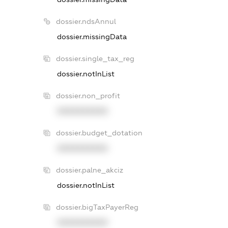
dossier.ndsAnnul
dossier.missingData
dossier.single_tax_reg
dossier.notInList
dossier.non_profit
XXXXXXXXXX
dossier.budget_dotation
XXXXXXXXXX
dossier.palne_akciz
dossier.notInList
dossier.bigTaxPayerReg
XXXXXXXXXX