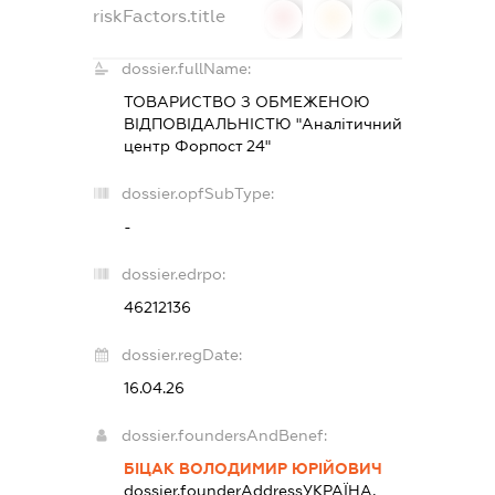
riskFactors.title
0
0
0
dossier.fullName:
ТОВАРИСТВО З ОБМЕЖЕНОЮ
ВІДПОВІДАЛЬНІСТЮ "Аналітичний
центр Форпост 24"
dossier.opfSubType:
-
dossier.edrpo:
46212136
dossier.regDate:
16.04.26
dossier.foundersAndBenef:
БІЦАК ВОЛОДИМИР ЮРІЙОВИЧ
dossier.founderAddress
УКРАЇНА,