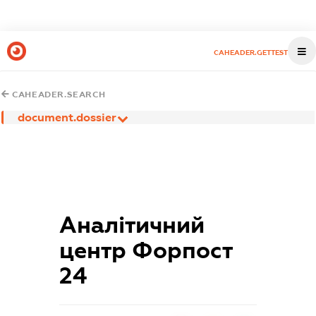
CAHEADER.GETTEST
CAHEADER.SEARCH
document.dossier
Аналітичний
центр Форпост
24