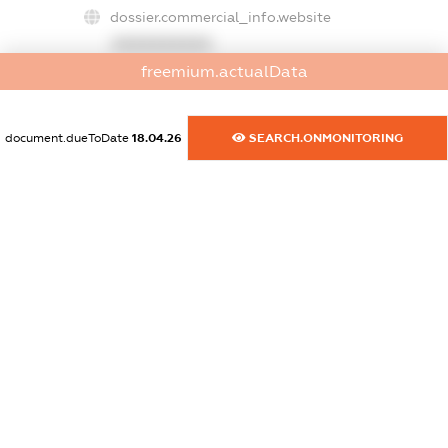
dossier.commercial_info.website
XXXXXXXXXX
freemium.actualData
dossier.commercial_info.activity
XXXXXXXXXX
document.dueToDate
18.04.26
SEARCH.ONMONITORING
freemium.exampleText_1
freemium.exampleText_2
freemium.anonymousPerSearch2
FREEMIUM.DETAILS
FREEMIUM.REGISTER