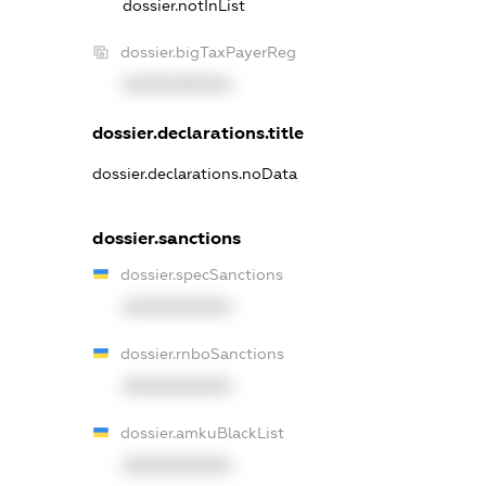
dossier.notInList
dossier.bigTaxPayerReg
XXXXXXXXXX
dossier.declarations.title
dossier.declarations.noData
dossier.sanctions
dossier.specSanctions
XXXXXXXXXX
dossier.rnboSanctions
XXXXXXXXXX
dossier.amkuBlackList
XXXXXXXXXX