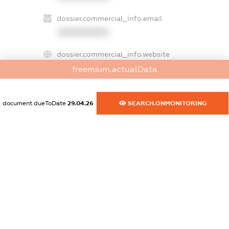
dossier.commercial_info.email
XXXXXXXXXX
dossier.commercial_info.website
XXXXXXXXXX
freemium.actualData
dossier.commercial_info.activity
XXXXXXXXXX
document.dueToDate
29.04.26
SEARCH.ONMONITORING
freemium.exampleText_1
freemium.exampleText_2
freemium.anonymousPerSearch2
FREEMIUM.DETAILS
FREEMIUM.REGISTER