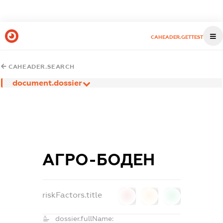
CAHEADER.GETTEST
CAHEADER.SEARCH
document.dossier
АГРО-БОДЕН
riskFactors.title
0
0
0
dossier.fullName: