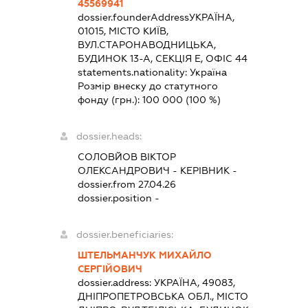
45569941
dossier.founderAddress
УКРАЇНА,
01015, МІСТО КИЇВ,
ВУЛ.СТАРОНАВОДНИЦЬКА,
БУДИНОК 13-А, СЕКЦІЯ Е, ОФІС 44
statements.nationality:
Україна
Розмір внеску до статутного
фонду (грн.):
100 000
(100 %)
dossier.heads:
СОЛОВЙОВ ВІКТОР
ОЛЕКСАНДРОВИЧ
-
КЕРІВНИК
-
dossier.from 27.04.26
dossier.position -
dossier.beneficiaries:
ШТЕЛЬМАНЧУК МИХАЙЛО
СЕРГІЙОВИЧ
dossier.address:
УКРАЇНА, 49083,
ДНІПРОПЕТРОВСЬКА ОБЛ., МІСТО