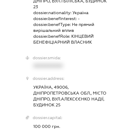
ДНІПРО, ВУЛ.ТБІЛІСЬКА, БУДИНОК
23
dossier.nationality:
Україна
dossier.benefInterest:
-
dossier.benefType:
Не прямий
вирішальний вплив
dossier.benefRole:
КІНЦЕВИЙ
БЕНЕФІЦІАРНИЙ ВЛАСНИК
dossier.smida:
XXXXXXXXXX
dossier.address:
УКРАЇНА, 49006,
ДНІПРОПЕТРОВСЬКА ОБЛ., МІСТО
ДНІПРО, ВУЛ.АЛЕКСЄЄНКО НАДІЇ,
БУДИНОК 25
dossier.capital:
100 000 грн.