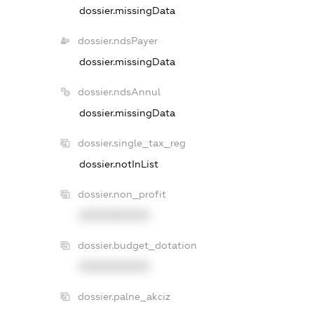
dossier.missingData
dossier.ndsPayer
dossier.missingData
dossier.ndsAnnul
dossier.missingData
dossier.single_tax_reg
dossier.notInList
dossier.non_profit
XXXXXXXXXX
dossier.budget_dotation
XXXXXXXXXX
dossier.palne_akciz