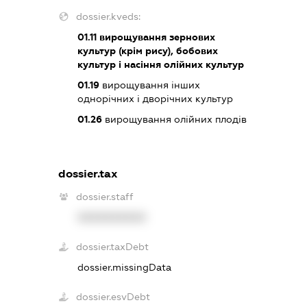
dossier.kveds:
01.11
вирощування зернових
культур (крім рису), бобових
культур і насіння олійних культур
01.19
вирощування інших
однорічних і дворічних культур
01.26
вирощування олійних плодів
dossier.tax
dossier.staff
XXXXXXXXXX
dossier.taxDebt
dossier.missingData
dossier.esvDebt