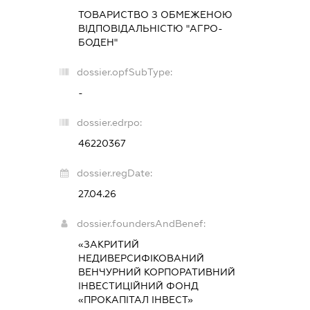
ТОВАРИСТВО З ОБМЕЖЕНОЮ
ВІДПОВІДАЛЬНІСТЮ "АГРО-
БОДЕН"
dossier.opfSubType:
-
dossier.edrpo:
46220367
dossier.regDate:
27.04.26
dossier.foundersAndBenef:
«ЗАКРИТИЙ
НЕДИВЕРСИФІКОВАНИЙ
ВЕНЧУРНИЙ КОРПОРАТИВНИЙ
ІНВЕСТИЦІЙНИЙ ФОНД
«ПРОКАПІТАЛ ІНВЕСТ»