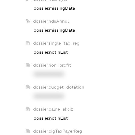
dossier.missingData
dossier.ndsAnnul
dossier.missingData
dossier.single_tax_reg
dossier.notInList
dossier.non_profit
XXXXXXXXXX
dossier.budget_dotation
XXXXXXXXXX
dossier.palne_akciz
dossier.notInList
dossier.bigTaxPayerReg