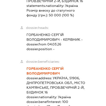
ПРОВ.ВЕЧІРНІЙ 2-Й, БУДИНОК 16
statements.nationality:
Україна
Розмір внеску до статутного
фонду (грн.):
50 000
(100 %)
dossier.heads:
ГОРБАНЕНКО СЕРГІЙ
ВОЛОДИМИРОВИЧ
-
КЕРІВНИК
-
dossier.from 04.03.26
dossier.position -
dossier.beneficiaries:
ГОРБАНЕНКО СЕРГІЙ
ВОЛОДИМИРОВИЧ
dossier.address:
УКРАЇНА, 51906,
ДНІПРОПЕТРОВСЬКА ОБЛ., МІСТО
КАМ'ЯНСЬКЕ, ПРОВ.ВЕЧІРНІЙ 2-Й,
БУДИНОК 16
dossier.nationality:
Україна
dossier.benefInterest:
100