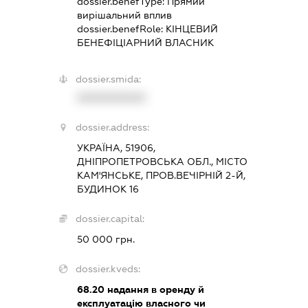
dossier.benefType:
Прямий
вирішальний вплив
dossier.benefRole:
КІНЦЕВИЙ
БЕНЕФІЦІАРНИЙ ВЛАСНИК
dossier.smida:
XXXXXXXXXX
dossier.address:
УКРАЇНА, 51906,
ДНІПРОПЕТРОВСЬКА ОБЛ., МІСТО
КАМ'ЯНСЬКЕ, ПРОВ.ВЕЧІРНІЙ 2-Й,
БУДИНОК 16
dossier.capital:
50 000 грн.
dossier.kveds:
68.20
надання в оренду й
експлуатацію власного чи