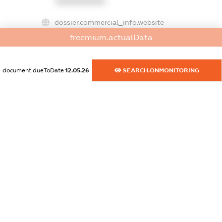
XXXXXXXXXX
dossier.commercial_info.website
XXXXXXXXXX
freemium.actualData
dossier.commercial_info.activity
XXXXXXXXXX
document.dueToDate
12.05.26
SEARCH.ONMONITORING
freemium.exampleText_1
freemium.exampleText_2
freemium.anonymousPerSearch2
FREEMIUM.DETAILS
FREEMIUM.REGISTER