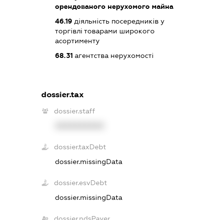
орендованого нерухомого майна
46.19
діяльність посередників у
торгівлі товарами широкого
асортименту
68.31
агентства нерухомості
dossier.tax
dossier.staff
XXXXXXXXXX
dossier.taxDebt
dossier.missingData
dossier.esvDebt
dossier.missingData
dossier.ndsPayer