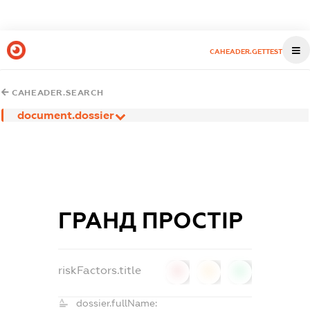
CAHEADER.GETTEST
CAHEADER.SEARCH
document.dossier
ГРАНД ПРОСТІР
riskFactors.title
0
0
0
dossier.fullName: