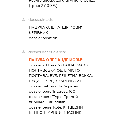
Розмір внеску до статутного фонду
(грн.):
2
(100 %)
dossier.heads:
ПАЦУЛА ОЛЕГ АНДРІЙОВИЧ
-
КЕРІВНИК
dossier.position -
dossier.beneficiaries:
ПАЦУЛА ОЛЕГ АНДРІЙОВИЧ
dossier.address:
УКРАЇНА, 36007,
ПОЛТАВСЬКА ОБЛ., МІСТО
ПОЛТАВА, ВУЛ. РЕШЕТИЛІВСЬКА,
БУДИНОК 76, КВАРТИРА 24
dossier.nationality:
Україна
dossier.benefInterest:
100
dossier.benefType:
Прямий
вирішальний вплив
dossier.benefRole:
КІНЦЕВИЙ
БЕНЕФІЦІАРНИЙ ВЛАСНИК