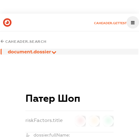
CAHEADER.GETTEST
CAHEADER.SEARCH
document.dossier
Патер Шоп
riskFactors.title
0
0
0
dossier.fullName: