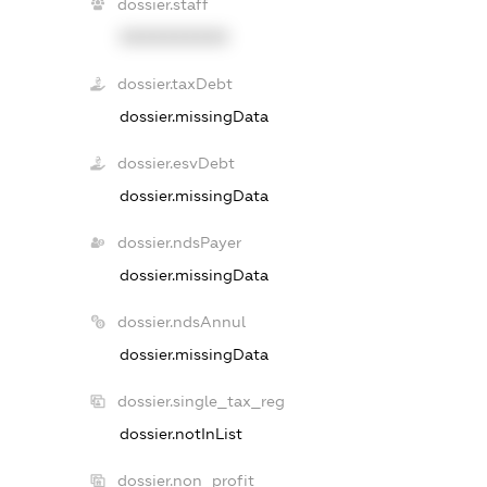
dossier.staff
XXXXXXXXXX
dossier.taxDebt
dossier.missingData
dossier.esvDebt
dossier.missingData
dossier.ndsPayer
dossier.missingData
dossier.ndsAnnul
dossier.missingData
dossier.single_tax_reg
dossier.notInList
dossier.non_profit