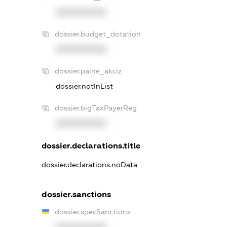
XXXXXXXXXX
dossier.budget_dotation
XXXXXXXXXX
dossier.palne_akciz
dossier.notInList
dossier.bigTaxPayerReg
XXXXXXXXXX
dossier.declarations.title
dossier.declarations.noData
dossier.sanctions
dossier.specSanctions
XXXXXXXXXX