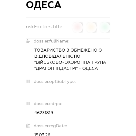
ОДЕСА
riskFactors.title
0
0
0
dossier.fullName:
ТОВАРИСТВО З ОБМЕЖЕНОЮ
ВІДПОВІДАЛЬНІСТЮ
"ВІЙСЬКОВО-ОХОРОННА ГРУПА
"ДРАГОН ІНДАСТРІ" - ОДЕСА"
dossier.opfSubType:
-
dossier.edrpo:
46231819
dossier.regDate:
15.03.26