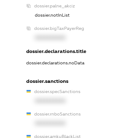
dossier.palne_akciz
dossier.notInList
dossier.bigTaxPayerReg
XXXXXXXXXX
dossier.declarations.title
dossier.declarations.noData
dossier.sanctions
dossier.specSanctions
XXXXXXXXXX
dossier.rnboSanctions
XXXXXXXXXX
dossier.amkuBlackList