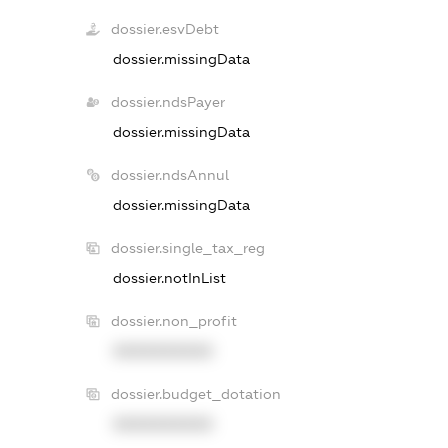
dossier.esvDebt
dossier.missingData
dossier.ndsPayer
dossier.missingData
dossier.ndsAnnul
dossier.missingData
dossier.single_tax_reg
dossier.notInList
dossier.non_profit
XXXXXXXXXX
dossier.budget_dotation
XXXXXXXXXX