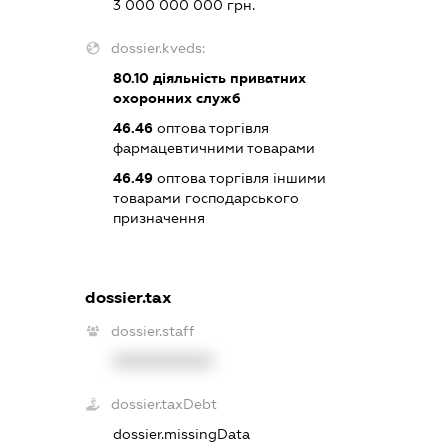
3 000 000 000 грн.
dossier.kveds:
80.10
діяльність приватних
охоронних служб
46.46
оптова торгівля
фармацевтичними товарами
46.49
оптова торгівля іншими
товарами господарського
призначення
dossier.tax
dossier.staff
XXXXXXXXXX
dossier.taxDebt
dossier.missingData