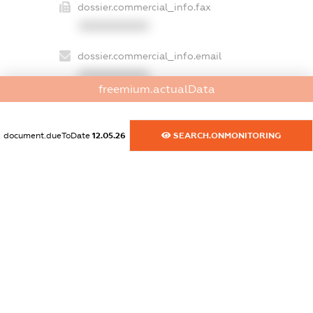
dossier.commercial_info.fax
XXXXXXXXXX
dossier.commercial_info.email
XXXXXXXXXX
freemium.actualData
dossier.commercial_info.website
XXXXXXXXXX
document.dueToDate
12.05.26
SEARCH.ONMONITORING
dossier.commercial_info.activity
XXXXXXXXXX
freemium.exampleText_1
freemium.exampleText_2
freemium.anonymousPerSearch2
FREEMIUM.DETAILS
FREEMIUM.REGISTER