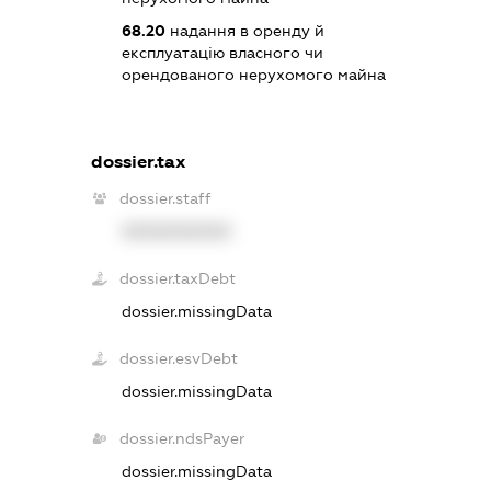
68.20
надання в оренду й
експлуатацію власного чи
орендованого нерухомого майна
dossier.tax
dossier.staff
XXXXXXXXXX
dossier.taxDebt
dossier.missingData
dossier.esvDebt
dossier.missingData
dossier.ndsPayer
dossier.missingData