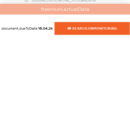
XXXXXXXXXX
freemium.actualData
dossier.commercial_info.activity
XXXXXXXXXX
document.dueToDate
18.04.26
SEARCH.ONMONITORING
freemium.exampleText_1
freemium.exampleText_2
freemium.anonymousPerSearch2
FREEMIUM.DETAILS
FREEMIUM.REGISTER