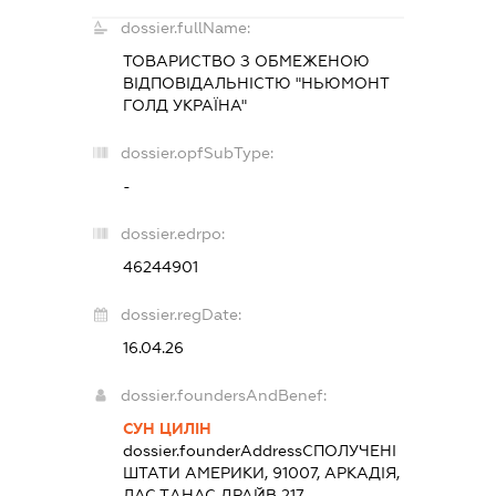
dossier.fullName:
ТОВАРИСТВО З ОБМЕЖЕНОЮ
ВІДПОВІДАЛЬНІСТЮ "НЬЮМОНТ
ГОЛД УКРАЇНА"
dossier.opfSubType:
-
dossier.edrpo:
46244901
dossier.regDate:
16.04.26
dossier.foundersAndBenef:
СУН ЦИЛІН
dossier.founderAddress
СПОЛУЧЕНІ
ШТАТИ АМЕРИКИ, 91007, АРКАДІЯ,
ЛАС ТAНАС ДРАЙВ 217