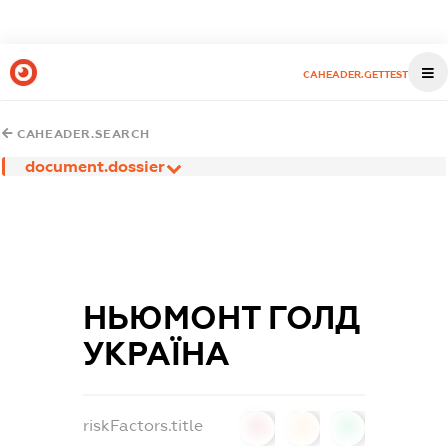
CAHEADER.GETTEST
CAHEADER.SEARCH
document.dossier
НЬЮМОНТ ГОЛД
УКРАЇНА
riskFactors.title
0
0
0