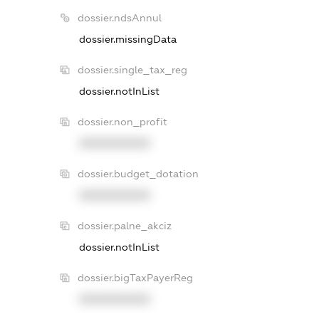
dossier.ndsAnnul
dossier.missingData
dossier.single_tax_reg
dossier.notInList
dossier.non_profit
XXXXXXXXXX
dossier.budget_dotation
XXXXXXXXXX
dossier.palne_akciz
dossier.notInList
dossier.bigTaxPayerReg
XXXXXXXXXX