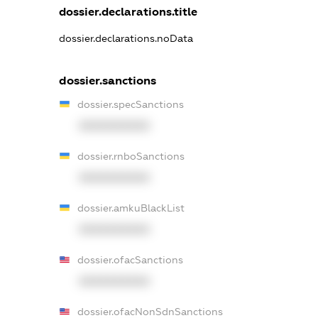
dossier.declarations.title
dossier.declarations.noData
dossier.sanctions
dossier.specSanctions
XXXXXXXXXX
dossier.rnboSanctions
XXXXXXXXXX
dossier.amkuBlackList
XXXXXXXXXX
dossier.ofacSanctions
XXXXXXXXXX
dossier.ofacNonSdnSanctions