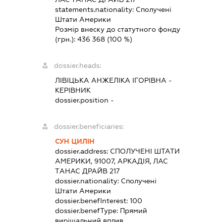
statements.nationality:
Сполучені
Штати Америки
Розмір внеску до статутного фонду
(грн.):
436 368
(100 %)
dossier.heads:
ЛІВІЦЬКА АНЖЕЛІКА ІГОРІВНА
-
КЕРІВНИК
dossier.position -
dossier.beneficiaries:
СУН ЦИЛІН
dossier.address:
СПОЛУЧЕНІ ШТАТИ
АМЕРИКИ, 91007, АРКАДІЯ, ЛАС
ТAНАС ДРАЙВ 217
dossier.nationality:
Сполучені
Штати Америки
dossier.benefInterest:
100
dossier.benefType:
Прямий
вирішальний вплив