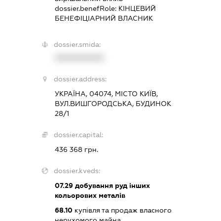
dossier.benefRole:
КІНЦЕВИЙ
БЕНЕФІЦІАРНИЙ ВЛАСНИК
dossier.smida:
XXXXXXXXXX
dossier.address:
УКРАЇНА, 04074, МІСТО КИЇВ,
ВУЛ.ВИШГОРОДСЬКА, БУДИНОК
28/1
dossier.capital:
436 368 грн.
dossier.kveds:
07.29
добування руд інших
кольорових металів
68.10
купівля та продаж власного
нерухомого майна