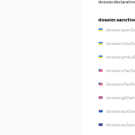
dossier.declarati
dossier.sanctio
dossier.specS
dossier.rnboS
dossier.amkuB
dossier.ofacS
dossier.ofac
dossier.gbSan
dossier.ausSa
dossier.euSan