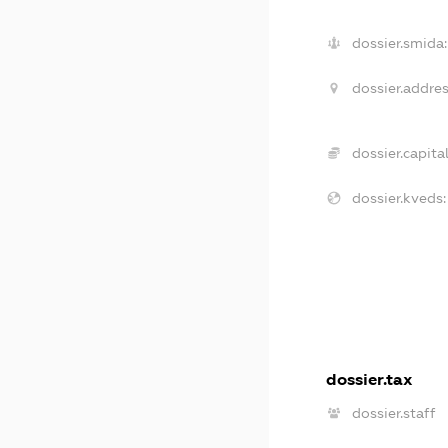
dossier.smida:
dossier.addres
dossier.capital
dossier.kveds:
dossier.tax
dossier.staff