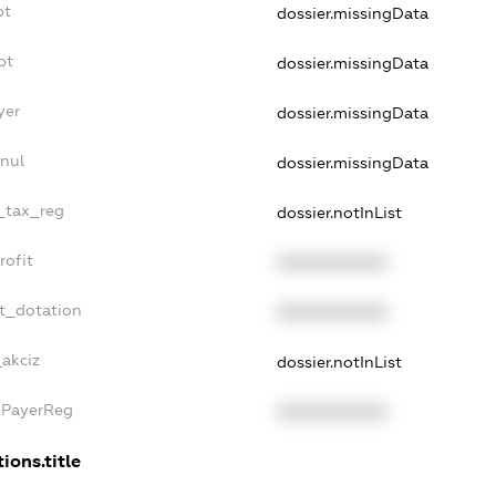
bt
dossier.missingData
bt
dossier.missingData
yer
dossier.missingData
nul
dossier.missingData
e_tax_reg
dossier.notInList
rofit
XXXXXXXXXX
t_dotation
XXXXXXXXXX
_akciz
dossier.notInList
xPayerReg
XXXXXXXXXX
ions.title