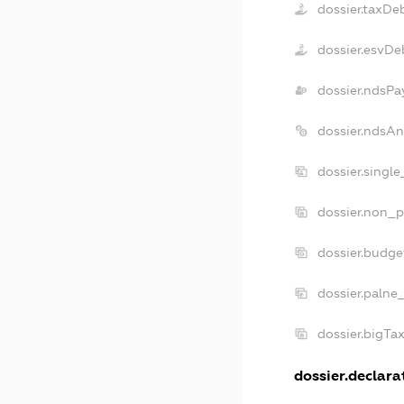
dossier.taxDe
dossier.esvDe
dossier.ndsPa
dossier.ndsAn
dossier.singl
dossier.non_p
dossier.budge
dossier.palne
dossier.bigTa
dossier.declarat