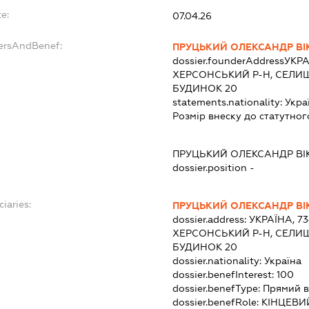
e:
07.04.26
dersAndBenef:
ПРУЦЬКИЙ ОЛЕКСАНДР В
dossier.founderAddress
УКРА
ХЕРСОНСЬКИЙ Р-Н, СЕЛИЩ
БУДИНОК 20
statements.nationality:
Укра
Розмір внеску до статутног
ПРУЦЬКИЙ ОЛЕКСАНДР В
dossier.position -
ciaries:
ПРУЦЬКИЙ ОЛЕКСАНДР В
dossier.address:
УКРАЇНА, 7
ХЕРСОНСЬКИЙ Р-Н, СЕЛИЩ
БУДИНОК 20
dossier.nationality:
Україна
dossier.benefInterest:
100
dossier.benefType:
Прямий в
dossier.benefRole:
КІНЦЕВИ