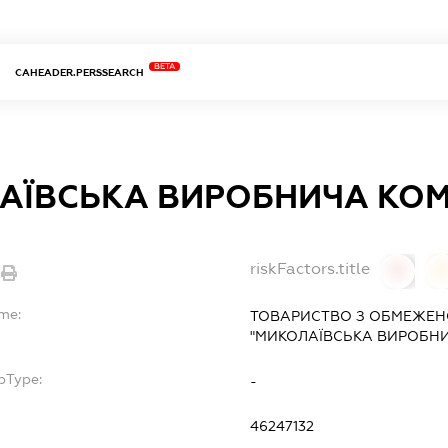
BETA
CAHEADER.PERSSEARCH
АЇВСЬКА ВИРОБНИЧА КО
riskFactors.title
0
ame:
ТОВАРИСТВО З ОБМЕЖЕН
"МИКОЛАЇВСЬКА ВИРОБНИ
bType:
-
46247132