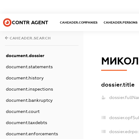
CONTR AGENT
CAHEADER.COMPANIES
CAHEADER.PERSONS
CAHEADER.SEARCH
document.dossier
МИКОЛ
document.statements
document.history
dossier.title
document.inspections
dossier.fullN
document.bankruptcy
document.court
dossier.opfSu
document.taxdebts
dossier.edrpo:
document.enforcements