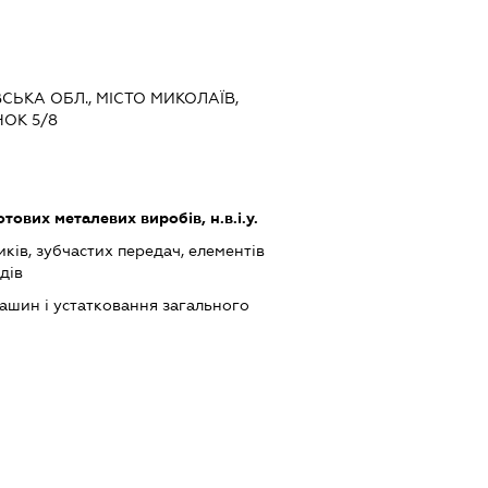
ВСЬКА ОБЛ., МІСТО МИКОЛАЇВ,
НОК 5/8
ових металевих виробів, н.в.і.у.
ів, зубчастих передач, елементів
дів
шин і устатковання загального