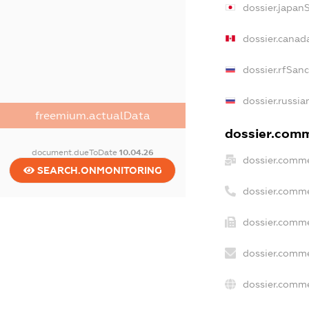
dossier.japan
dossier.canad
dossier.rfSan
dossier.russia
freemium.actualData
dossier.comme
document.dueToDate
10.04.26
dossier.comme
SEARCH.ONMONITORING
dossier.comme
dossier.comme
dossier.comme
dossier.comme