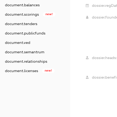
document.balances
dossier.regDat
document.scorings
new!
dossier.foun
document.tenders
document.publicfunds
document.ved
document.semantrum
dossier.heads:
document.relationships
document.licenses
new!
dossier.benefi