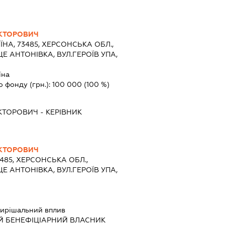
ІКТОРОВИЧ
ЇНА, 73485, ХЕРСОНСЬКА ОБЛ.,
Е АНТОНІВКА, ВУЛ.ГЕРОЇВ УПА,
їна
о фонду (грн.):
100 000
(100 %)
ІКТОРОВИЧ
-
КЕРІВНИК
ІКТОРОВИЧ
3485, ХЕРСОНСЬКА ОБЛ.,
Е АНТОНІВКА, ВУЛ.ГЕРОЇВ УПА,
ирішальний вплив
Й БЕНЕФІЦІАРНИЙ ВЛАСНИК