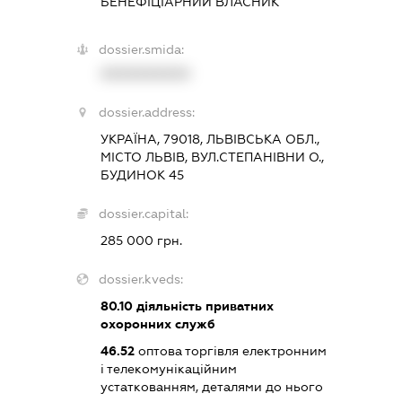
БЕНЕФІЦІАРНИЙ ВЛАСНИК
dossier.smida:
XXXXXXXXXX
dossier.address:
УКРАЇНА, 79018, ЛЬВІВСЬКА ОБЛ.,
МІСТО ЛЬВІВ, ВУЛ.СТЕПАНІВНИ О.,
БУДИНОК 45
dossier.capital:
285 000 грн.
dossier.kveds:
80.10
діяльність приватних
охоронних служб
46.52
оптова торгівля електронним
і телекомунікаційним
устаткованням, деталями до нього