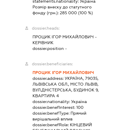
statements.nationality:
Україна
Розмір внеску до статутного
фонду (грн.):
285 000
(100 %)
dossier.heads:
ПРОЦИК ІГОР МИХАЙЛОВИЧ
-
КЕРІВНИК
dossier.position -
dossier.beneficiaries:
ПРОЦИК ІГОР МИХАЙЛОВИЧ
dossier.address:
УКРАЇНА, 79035,
ЛЬВІВСЬКА ОБЛ., МІСТО ЛЬВІВ,
ВУЛ.ДНІСТЕРСЬКА, БУДИНОК 9,
КВАРТИРА 4
dossier.nationality:
Україна
dossier.benefInterest:
100
dossier.benefType:
Прямий
вирішальний вплив
dossier.benefRole:
КІНЦЕВИЙ