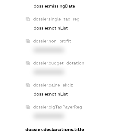
dossier.missingData
dossier.single_tax_reg
dossier.notInList
dossier.non_profit
XXXXXXXXXX
dossier.budget_dotation
XXXXXXXXXX
dossier.palne_akciz
dossier.notInList
dossier.bigTaxPayerReg
XXXXXXXXXX
dossier.declarations.title