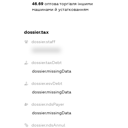
46.69
оптова торгівля іншими
машинами й устаткованням
dossier.tax
dossier.staff
XXXXXXXXXX
dossier.taxDebt
dossier.missingData
dossier.esvDebt
dossier.missingData
dossier.ndsPayer
dossier.missingData
dossier.ndsAnnul