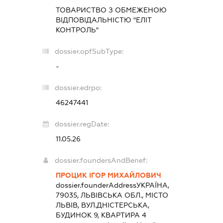
ТОВАРИСТВО З ОБМЕЖЕНОЮ
ВІДПОВІДАЛЬНІСТЮ "ЕЛІТ
КОНТРОЛЬ"
dossier.opfSubType:
-
dossier.edrpo:
46247441
dossier.regDate:
11.05.26
dossier.foundersAndBenef:
ПРОЦИК ІГОР МИХАЙЛОВИЧ
dossier.founderAddress
УКРАЇНА,
79035, ЛЬВІВСЬКА ОБЛ., МІСТО
ЛЬВІВ, ВУЛ.ДНІСТЕРСЬКА,
БУДИНОК 9, КВАРТИРА 4