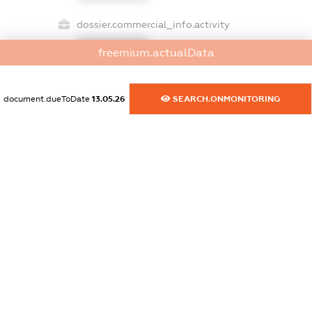
dossier.commercial_info.activity
XXXXXXXXXX
freemium.actualData
document.dueToDate
13.05.26
SEARCH.ONMONITORING
freemium.exampleText_1
freemium.exampleText_2
freemium.anonymousPerSearch2
FREEMIUM.DETAILS
FREEMIUM.REGISTER