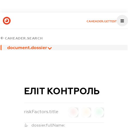
CAHEADER.GETTEST
CAHEADER.SEARCH
document.dossier
ЕЛІТ КОНТРОЛЬ
riskFactors.title
0
0
0
dossier.fullName: