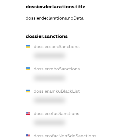
dossier.declarations.title
dossier.declarations.noData
dossier.sanctions
dossier.specSanctions
XXXXXXXXXX
dossier.rnboSanctions
XXXXXXXXXX
dossier.amkuBlackList
XXXXXXXXXX
dossier.ofacSanctions
XXXXXXXXXX
dossier.ofacNonSdnSanctions