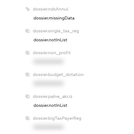
dossier.ndsAnnul
dossier.missingData
dossier.single_tax_reg
dossier.notInList
dossier.non_profit
XXXXXXXXXX
dossier.budget_dotation
XXXXXXXXXX
dossier.palne_akciz
dossier.notInList
dossier.bigTaxPayerReg
XXXXXXXXXX