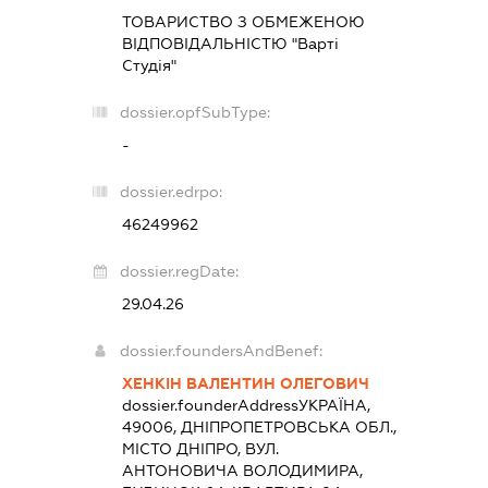
ТОВАРИСТВО З ОБМЕЖЕНОЮ
ВІДПОВІДАЛЬНІСТЮ "Варті
Студія"
dossier.opfSubType:
-
dossier.edrpo:
46249962
dossier.regDate:
29.04.26
dossier.foundersAndBenef:
ХЕНКІН ВАЛЕНТИН ОЛЕГОВИЧ
dossier.founderAddress
УКРАЇНА,
49006, ДНІПРОПЕТРОВСЬКА ОБЛ.,
МІСТО ДНІПРО, ВУЛ.
АНТОНОВИЧА ВОЛОДИМИРА,