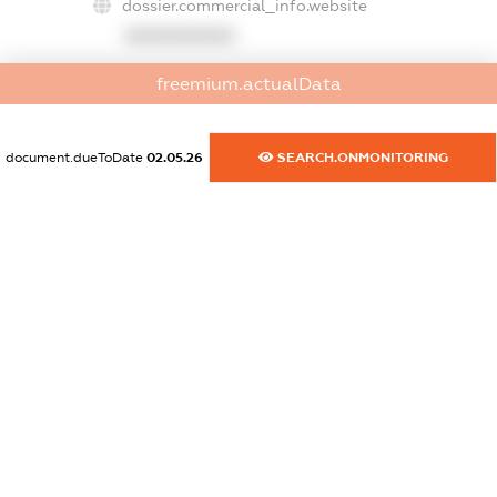
dossier.commercial_info.website
XXXXXXXXXX
dossier.commercial_info.activity
freemium.actualData
XXXXXXXXXX
document.dueToDate
02.05.26
SEARCH.ONMONITORING
freemium.exampleText_1
freemium.exampleText_2
freemium.anonymousPerSearch2
FREEMIUM.DETAILS
FREEMIUM.REGISTER