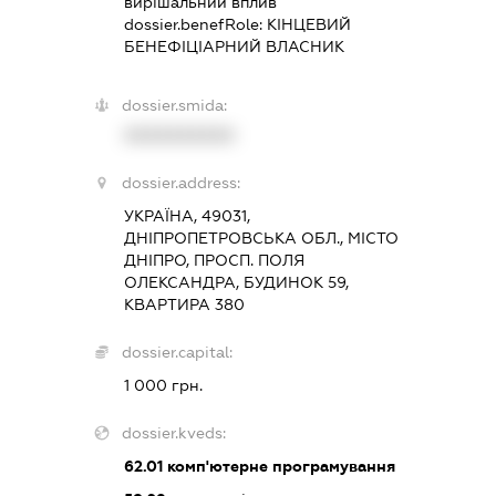
вирішальний вплив
dossier.benefRole:
КІНЦЕВИЙ
БЕНЕФІЦІАРНИЙ ВЛАСНИК
dossier.smida:
XXXXXXXXXX
dossier.address:
УКРАЇНА, 49031,
ДНІПРОПЕТРОВСЬКА ОБЛ., МІСТО
ДНІПРО, ПРОСП. ПОЛЯ
ОЛЕКСАНДРА, БУДИНОК 59,
КВАРТИРА 380
dossier.capital:
1 000 грн.
dossier.kveds:
62.01
комп'ютерне програмування