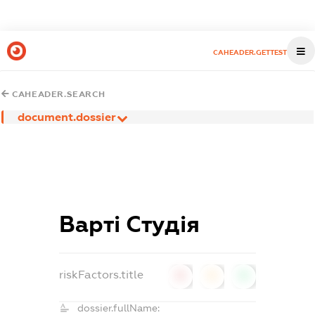
CAHEADER.GETTEST
CAHEADER.SEARCH
document.dossier
Варті Студія
riskFactors.title
0
0
0
dossier.fullName: