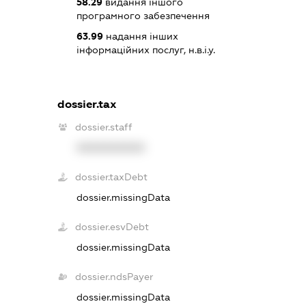
58.29
видання іншого
програмного забезпечення
63.99
надання інших
інформаційних послуг, н.в.і.у.
dossier.tax
dossier.staff
XXXXXXXXXX
dossier.taxDebt
dossier.missingData
dossier.esvDebt
dossier.missingData
dossier.ndsPayer
dossier.missingData