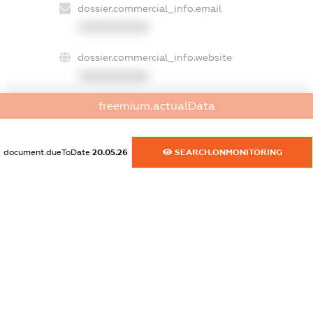
dossier.commercial_info.email
XXXXXXXXXX
dossier.commercial_info.website
XXXXXXXXXX
freemium.actualData
dossier.commercial_info.activity
XXXXXXXXXX
document.dueToDate
20.05.26
SEARCH.ONMONITORING
freemium.exampleText_1
freemium.exampleText_2
freemium.anonymousPerSearch2
FREEMIUM.DETAILS
FREEMIUM.REGISTER