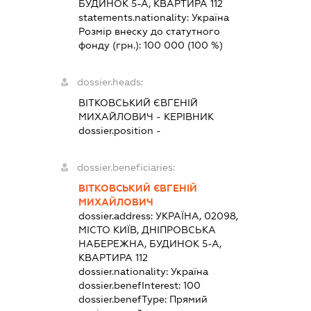
БУДИНОК 5-А, КВАРТИРА 112
statements.nationality:
Україна
Розмір внеску до статутного
фонду (грн.):
100 000
(100 %)
dossier.heads:
ВІТКОВСЬКИЙ ЄВГЕНІЙ
МИХАЙЛОВИЧ
-
КЕРІВНИК
dossier.position -
dossier.beneficiaries:
ВІТКОВСЬКИЙ ЄВГЕНІЙ
МИХАЙЛОВИЧ
dossier.address:
УКРАЇНА, 02098,
МІСТО КИЇВ, ДНІПРОВСЬКА
НАБЕРЕЖНА, БУДИНОК 5-А,
КВАРТИРА 112
dossier.nationality:
Україна
dossier.benefInterest:
100
dossier.benefType:
Прямий