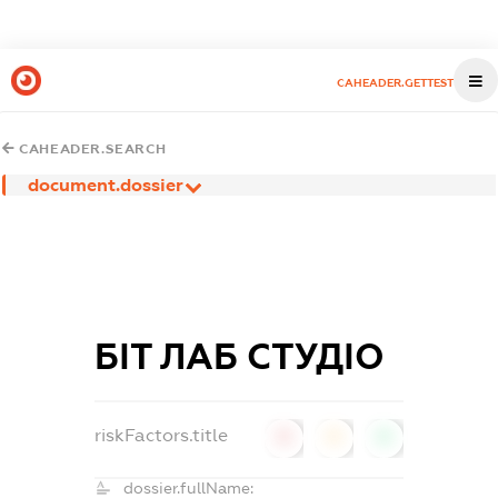
CAHEADER.GETTEST
CAHEADER.SEARCH
document.dossier
БІТ ЛАБ СТУДІО
riskFactors.title
0
0
0
dossier.fullName: