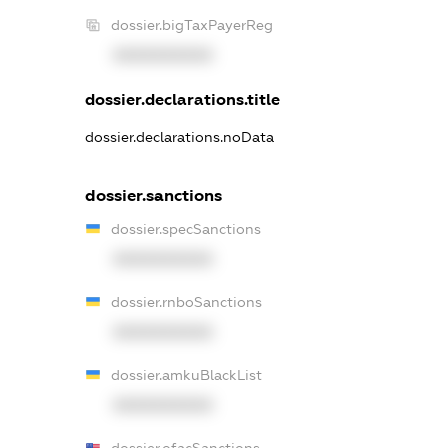
dossier.bigTaxPayerReg
XXXXXXXXXX
dossier.declarations.title
dossier.declarations.noData
dossier.sanctions
dossier.specSanctions
XXXXXXXXXX
dossier.rnboSanctions
XXXXXXXXXX
dossier.amkuBlackList
XXXXXXXXXX