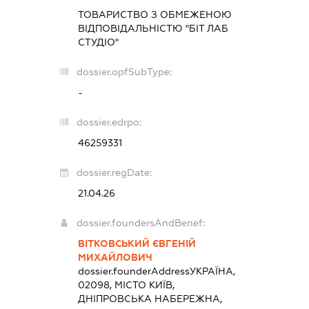
ТОВАРИСТВО З ОБМЕЖЕНОЮ
ВІДПОВІДАЛЬНІСТЮ "БІТ ЛАБ
СТУДІО"
dossier.opfSubType:
-
dossier.edrpo:
46259331
dossier.regDate:
21.04.26
dossier.foundersAndBenef:
ВІТКОВСЬКИЙ ЄВГЕНІЙ
МИХАЙЛОВИЧ
dossier.founderAddress
УКРАЇНА,
02098, МІСТО КИЇВ,
ДНІПРОВСЬКА НАБЕРЕЖНА,