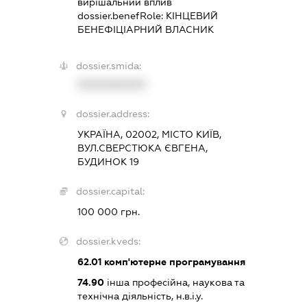
вирішальний вплив
dossier.benefRole:
КІНЦЕВИЙ
БЕНЕФІЦІАРНИЙ ВЛАСНИК
dossier.smida:
XXXXXXXXXX
dossier.address:
УКРАЇНА, 02002, МІСТО КИЇВ,
ВУЛ.СВЕРСТЮКА ЄВГЕНА,
БУДИНОК 19
dossier.capital:
100 000 грн.
dossier.kveds:
62.01
комп'ютерне програмування
74.90
інша професійна, наукова та
технічна діяльність, н.в.і.у.