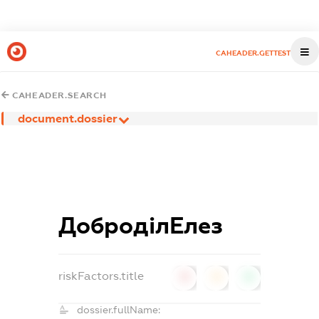
CAHEADER.GETTEST
CAHEADER.SEARCH
document.dossier
ДоброділЕлез
riskFactors.title
0
0
0
dossier.fullName: