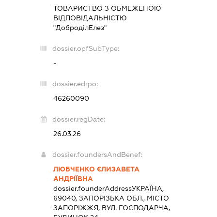
ТОВАРИСТВО З ОБМЕЖЕНОЮ
ВІДПОВІДАЛЬНІСТЮ
"ДоброділЕлез"
dossier.opfSubType:
-
dossier.edrpo:
46260090
dossier.regDate:
26.03.26
dossier.foundersAndBenef:
ЛЮБЧЕНКО ЄЛИЗАВЕТА
АНДРІЇВНА
dossier.founderAddress
УКРАЇНА,
69040, ЗАПОРІЗЬКА ОБЛ., МІСТО
ЗАПОРІЖЖЯ, ВУЛ. ГОСПОДАРЧА,