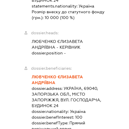
БУДИНОК 24
statements.nationality:
Україна
Розмір внеску до статутного фонду
(грн.):
10 000
(100 %)
dossier.heads:
ЛЮБЧЕНКО ЄЛИЗАВЕТА
АНДРІЇВНА
-
КЕРІВНИК
dossier.position -
dossier.beneficiaries:
ЛЮБЧЕНКО ЄЛИЗАВЕТА
АНДРІЇВНА
dossier.address:
УКРАЇНА, 69040,
ЗАПОРІЗЬКА ОБЛ., МІСТО
ЗАПОРІЖЖЯ, ВУЛ. ГОСПОДАРЧА,
БУДИНОК 24
dossier.nationality:
Україна
dossier.benefInterest:
100
dossier.benefType:
Прямий
вирішальний вплив