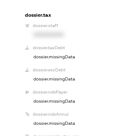
dossier.tax
dossier.staff
XXXXXXXXXX
dossier.taxDebt
dossier.missingData
dossier.esvDebt
dossier.missingData
dossier.ndsPayer
dossier.missingData
dossier.ndsAnnul
dossier.missingData