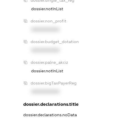
dossier.single_tax_reg
dossier.notInList
dossier.non_profit
XXXXXXXXXX
dossier.budget_dotation
XXXXXXXXXX
dossier.palne_akciz
dossier.notInList
dossier.bigTaxPayerReg
XXXXXXXXXX
dossier.declarations.title
dossier.declarations.noData