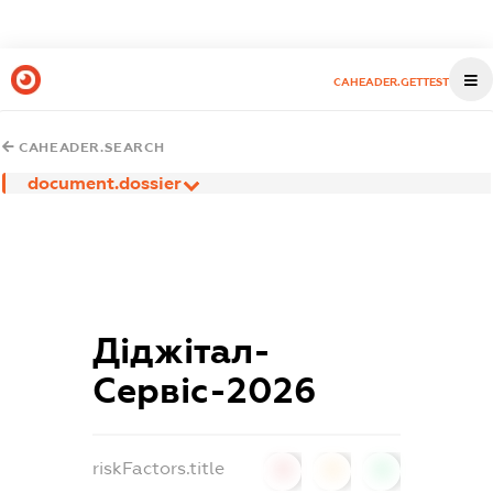
CAHEADER.GETTEST
CAHEADER.SEARCH
document.dossier
Діджітал-
Сервіс-2026
riskFactors.title
0
0
0