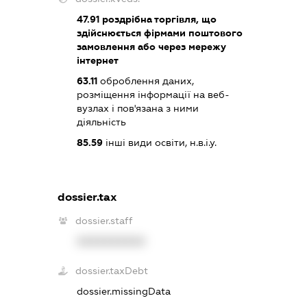
47.91
роздрібна торгівля, що
здійснюється фірмами поштового
замовлення або через мережу
інтернет
63.11
оброблення даних,
розміщення інформації на веб-
вузлах і пов'язана з ними
діяльність
85.59
інші види освіти, н.в.і.у.
dossier.tax
dossier.staff
XXXXXXXXXX
dossier.taxDebt
dossier.missingData