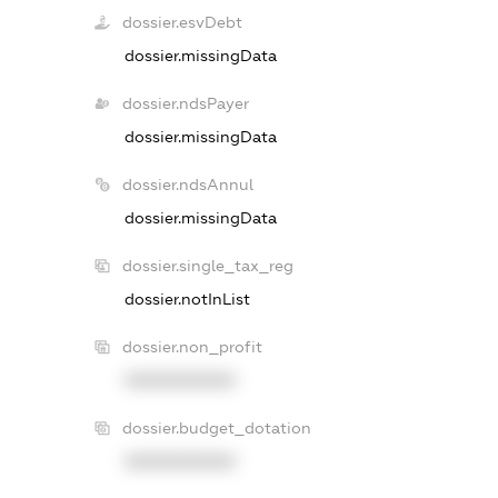
dossier.esvDebt
dossier.missingData
dossier.ndsPayer
dossier.missingData
dossier.ndsAnnul
dossier.missingData
dossier.single_tax_reg
dossier.notInList
dossier.non_profit
XXXXXXXXXX
dossier.budget_dotation
XXXXXXXXXX