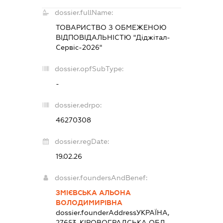
dossier.fullName:
ТОВАРИСТВО З ОБМЕЖЕНОЮ
ВІДПОВІДАЛЬНІСТЮ "Діджітал-
Сервіс-2026"
dossier.opfSubType:
-
dossier.edrpo:
46270308
dossier.regDate:
19.02.26
dossier.foundersAndBenef:
ЗМІЄВСЬКА АЛЬОНА
ВОЛОДИМИРІВНА
dossier.founderAddress
УКРАЇНА,
27653, КІРОВОГРАДСЬКА ОБЛ.,