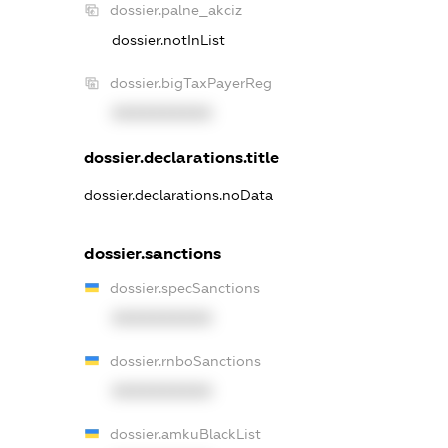
dossier.palne_akciz
dossier.notInList
dossier.bigTaxPayerReg
XXXXXXXXXX
dossier.declarations.title
dossier.declarations.noData
dossier.sanctions
dossier.specSanctions
XXXXXXXXXX
dossier.rnboSanctions
XXXXXXXXXX
dossier.amkuBlackList