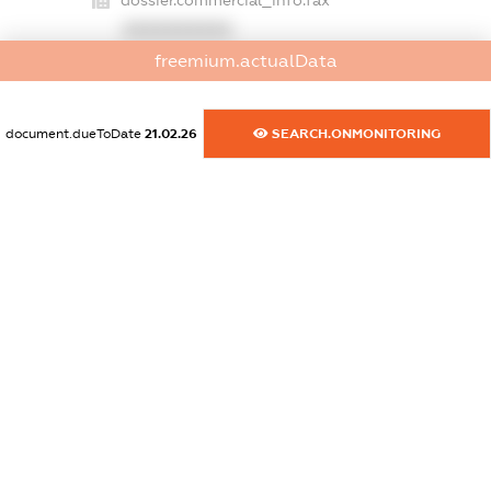
dossier.commercial_info.fax
XXXXXXXXXX
freemium.actualData
dossier.commercial_info.email
XXXXXXXXXX
document.dueToDate
21.02.26
SEARCH.ONMONITORING
dossier.commercial_info.website
XXXXXXXXXX
dossier.commercial_info.activity
XXXXXXXXXX
freemium.exampleText_1
freemium.exampleText_2
freemium.anonymousPerSearch2
FREEMIUM.DETAILS
FREEMIUM.REGISTER