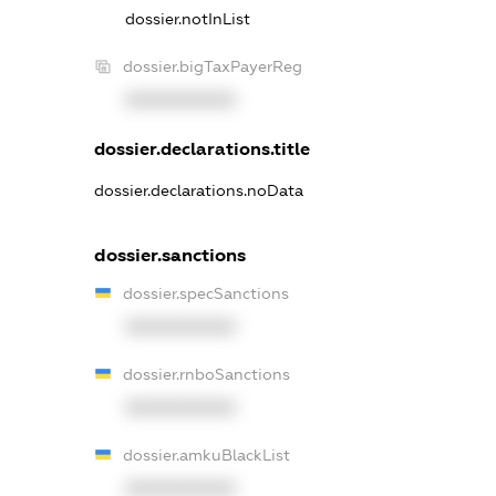
dossier.notInList
dossier.bigTaxPayerReg
XXXXXXXXXX
dossier.declarations.title
dossier.declarations.noData
dossier.sanctions
dossier.specSanctions
XXXXXXXXXX
dossier.rnboSanctions
XXXXXXXXXX
dossier.amkuBlackList
XXXXXXXXXX