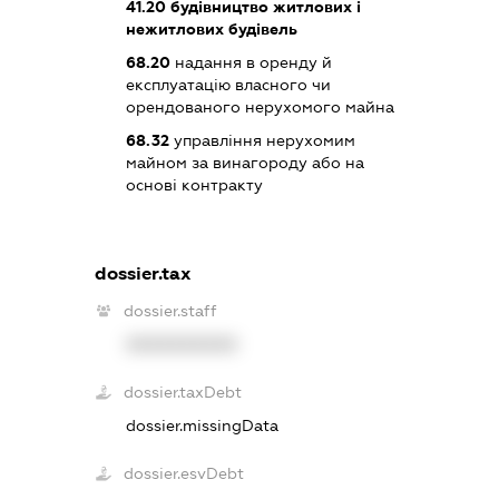
41.20
будівництво житлових і
нежитлових будівель
68.20
надання в оренду й
експлуатацію власного чи
орендованого нерухомого майна
68.32
управління нерухомим
майном за винагороду або на
основі контракту
dossier.tax
dossier.staff
XXXXXXXXXX
dossier.taxDebt
dossier.missingData
dossier.esvDebt