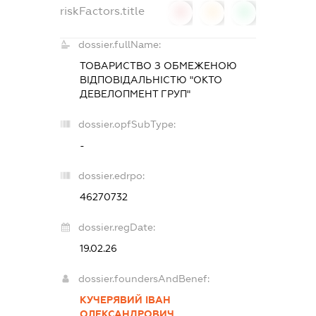
riskFactors.title
0
0
0
dossier.fullName:
ТОВАРИСТВО З ОБМЕЖЕНОЮ
ВІДПОВІДАЛЬНІСТЮ "ОКТО
ДЕВЕЛОПМЕНТ ГРУП"
dossier.opfSubType:
-
dossier.edrpo:
46270732
dossier.regDate:
19.02.26
dossier.foundersAndBenef:
КУЧЕРЯВИЙ ІВАН
ОЛЕКСАНДРОВИЧ