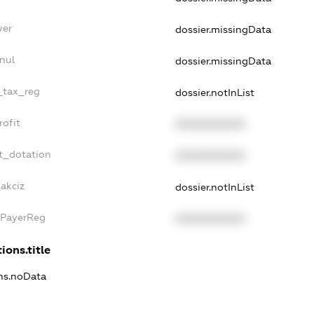
yer
dossier.missingData
nul
dossier.missingData
e_tax_reg
dossier.notInList
rofit
XXXXXXXXXX
t_dotation
XXXXXXXXXX
_akciz
dossier.notInList
xPayerReg
XXXXXXXXXX
ions.title
ons.noData