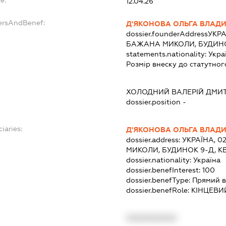
e:
12.04.26
ersAndBenef:
Д'ЯКОНОВА ОЛЬГА ВЛАД
dossier.founderAddress
УКРА
БАЖАНА МИКОЛИ, БУДИНО
statements.nationality:
Укра
Розмір внеску до статутног
ХОЛОДНИЙ ВАЛЕРІЙ ДМИ
dossier.position -
iaries:
Д'ЯКОНОВА ОЛЬГА ВЛАД
dossier.address:
УКРАЇНА, 0
МИКОЛИ, БУДИНОК 9-Д, К
dossier.nationality:
Україна
dossier.benefInterest:
100
dossier.benefType:
Прямий в
dossier.benefRole:
КІНЦЕВИ
XXXXXXXXXX