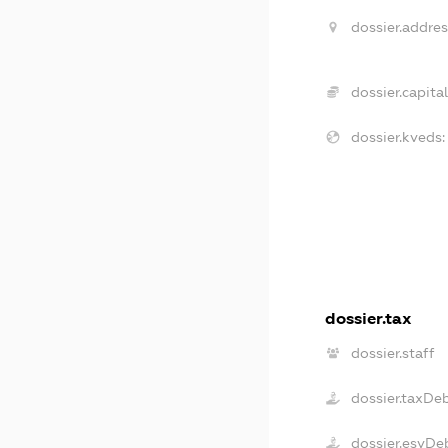
dossier.addres
dossier.capital
dossier.kveds:
dossier.tax
dossier.staff
dossier.taxDe
dossier.esvDe