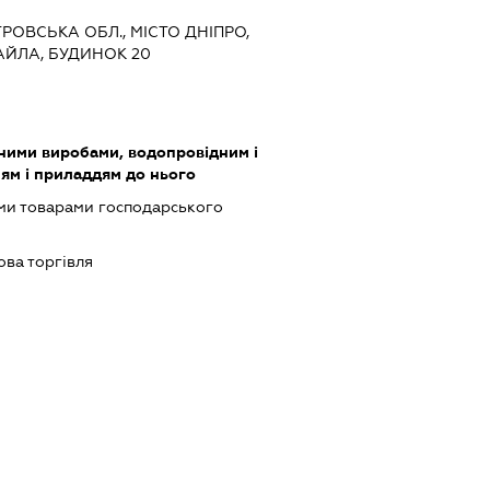
ТРОВСЬКА ОБЛ., МІСТО ДНІПРО,
АЙЛА, БУДИНОК 20
зними виробами, водопровідним і
ям і приладдям до нього
ми товарами господарського
ова торгівля