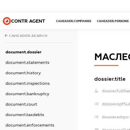
CONTR AGENT
CAHEADER.COMPANIES
CAHEADER.PERSONS
CAHEADER.SEARCH
document.dossier
МАСЛЕ
document.statements
document.history
dossier.title
document.inspections
dossier.fullNa
document.bankruptcy
dossier.opfSu
document.court
document.taxdebts
dossier.edrpo:
document.enforcements