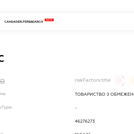
BETA
CAHEADER.PERSSEARCH
С
riskFactors.title
0
me:
ТОВАРИСТВО З ОБМЕЖЕН
bType:
-
46276273