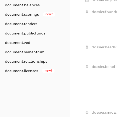
dossier.regDat
document.balances
dossier.found
document.scorings
new!
document.tenders
document.publicfunds
document.ved
dossier.heads:
document.semantrum
document.relationships
dossier.benefic
document.licenses
new!
dossier.smida: