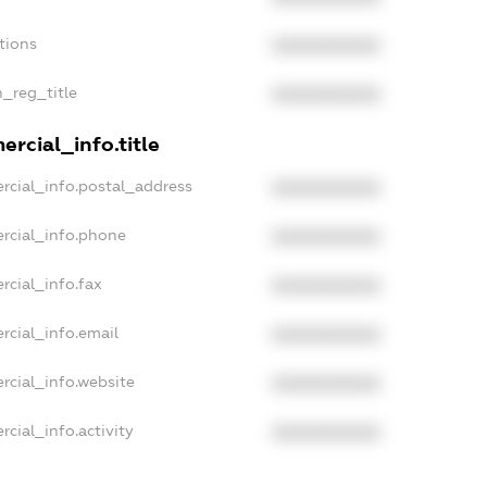
tions
XXXXXXXXXX
n_reg_title
XXXXXXXXXX
rcial_info.title
rcial_info.postal_address
XXXXXXXXXX
rcial_info.phone
XXXXXXXXXX
rcial_info.fax
XXXXXXXXXX
rcial_info.email
XXXXXXXXXX
rcial_info.website
XXXXXXXXXX
cial_info.activity
XXXXXXXXXX