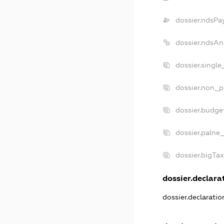
dossier.ndsPa
dossier.ndsAn
dossier.singl
dossier.non_p
dossier.budge
dossier.palne
dossier.bigTa
dossier.declarat
dossier.declarati