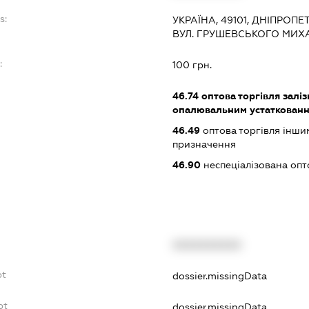
s:
УКРАЇНА, 49101, ДНІПРОПЕ
ВУЛ. ГРУШЕВСЬКОГО МИХ
:
100 грн.
46.74
оптова торгівля залі
опалювальним устаткованн
46.49
оптова торгівля інши
призначення
46.90
неспеціалізована опт
XXXXXXXXXX
bt
dossier.missingData
bt
dossier.missingData