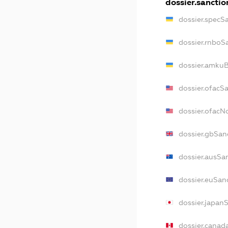
dossier.sanctio
dossier.specS
dossier.rnboS
dossier.amkuB
dossier.ofacS
dossier.ofac
dossier.gbSan
dossier.ausSa
dossier.euSan
dossier.japan
dossier.canad