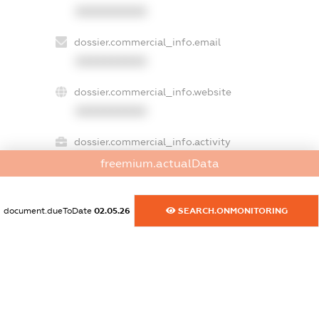
XXXXXXXXXX
dossier.commercial_info.email
XXXXXXXXXX
dossier.commercial_info.website
XXXXXXXXXX
dossier.commercial_info.activity
XXXXXXXXXX
freemium.actualData
document.dueToDate
02.05.26
SEARCH.ONMONITORING
freemium.exampleText_1
freemium.exampleText_2
freemium.anonymousPerSearch2
FREEMIUM.DETAILS
FREEMIUM.REGISTER