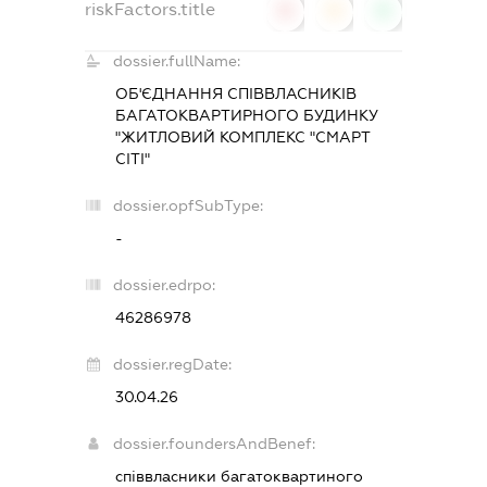
riskFactors.title
0
0
0
dossier.fullName:
ОБ'ЄДНАННЯ СПІВВЛАСНИКІВ
БАГАТОКВАРТИРНОГО БУДИНКУ
"ЖИТЛОВИЙ КОМПЛЕКС "СМАРТ
СІТІ"
dossier.opfSubType:
-
dossier.edrpo:
46286978
dossier.regDate:
30.04.26
dossier.foundersAndBenef:
співвласники багатоквартиного