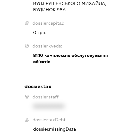
ВУЛ.ГРУШЕВСЬКОГО МИХАЙЛА,
БУДИНОК 98А
dossier.capital:
0 грн.
dossier.kveds:
81.10
комплексне обслуговування
об'єктів
dossier.tax
dossier.staff
XXXXXXXXXX
dossier.taxDebt
dossier.missingData