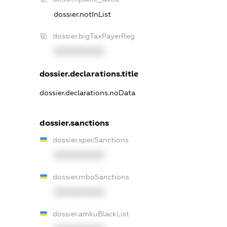
dossier.notInList
dossier.bigTaxPayerReg
XXXXXXXXXX
dossier.declarations.title
dossier.declarations.noData
dossier.sanctions
dossier.specSanctions
XXXXXXXXXX
dossier.rnboSanctions
XXXXXXXXXX
dossier.amkuBlackList