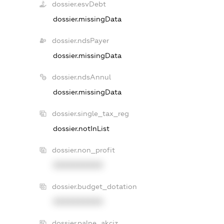
dossier.esvDebt
dossier.missingData
dossier.ndsPayer
dossier.missingData
dossier.ndsAnnul
dossier.missingData
dossier.single_tax_reg
dossier.notInList
dossier.non_profit
XXXXXXXXXX
dossier.budget_dotation
XXXXXXXXXX
dossier.palne_akciz