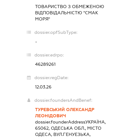
ТОВАРИСТВО З ОБМЕЖЕНОЮ
ВІДПОВІДАЛЬНІСТЮ "СМАК
МОРЯ"
dossier.opfSubType:
-
dossier.edrpo:
46289261
dossier.regDate:
12.03.26
dossier.foundersAndBenef:
ТУРЕВСЬКИЙ ОЛЕКСАНДР
ЛЕОНІДОВИЧ
dossier.founderAddress
УКРАЇНА,
65062, ОДЕСЬКА ОБЛ., МІСТО
ОДЕСА, ВУЛ.ГЕНУЕЗЬКА,