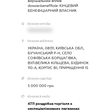
вирішальний вплив
dossier.benefRole:
КІНЦЕВИЙ
БЕНЕФІЦІАРНИЙ ВЛАСНИК
dossier.smida:
XXXXXXXXXX
dossier.address:
УКРАЇНА, 08131, КИЇВСЬКА ОБЛ.,
БУЧАНСЬКИЙ Р-Н, СЕЛО
СОФІЇВСЬКА БОРЩАГІВКА,
ВУЛ.ВЕЛИКА КІЛЬЦЕВА, БУДИНОК
110-А, КОРПУС В1, ПРИМІЩЕННЯ 15
dossier.capital:
5 000 000 грн.
dossier.kveds:
47.11
роздрібна торгівля в
неспеціалізованих магазинах