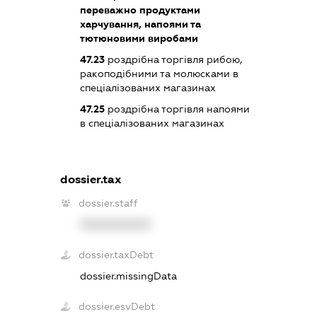
переважно продуктами
харчування, напоями та
тютюновими виробами
47.23
роздрібна торгівля рибою,
ракоподібними та молюсками в
спеціалізованих магазинах
47.25
роздрібна торгівля напоями
в спеціалізованих магазинах
dossier.tax
dossier.staff
XXXXXXXXXX
dossier.taxDebt
dossier.missingData
dossier.esvDebt