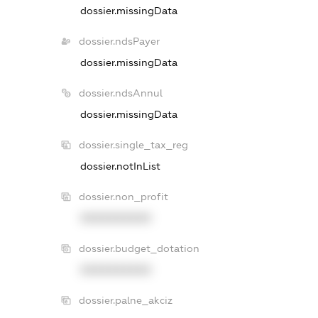
dossier.missingData
dossier.ndsPayer
dossier.missingData
dossier.ndsAnnul
dossier.missingData
dossier.single_tax_reg
dossier.notInList
dossier.non_profit
XXXXXXXXXX
dossier.budget_dotation
XXXXXXXXXX
dossier.palne_akciz