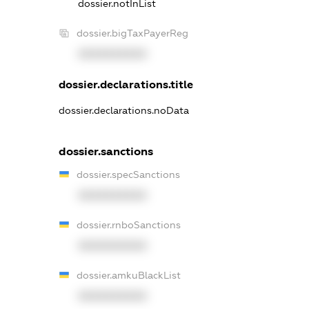
dossier.notInList
dossier.bigTaxPayerReg
XXXXXXXXXX
dossier.declarations.title
dossier.declarations.noData
dossier.sanctions
dossier.specSanctions
XXXXXXXXXX
dossier.rnboSanctions
XXXXXXXXXX
dossier.amkuBlackList
XXXXXXXXXX