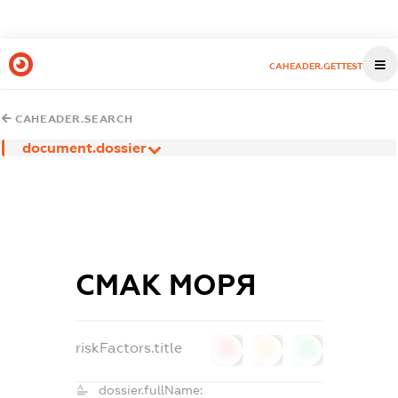
CAHEADER.GETTEST
CAHEADER.SEARCH
document.dossier
СМАК МОРЯ
riskFactors.title
0
0
0
dossier.fullName: