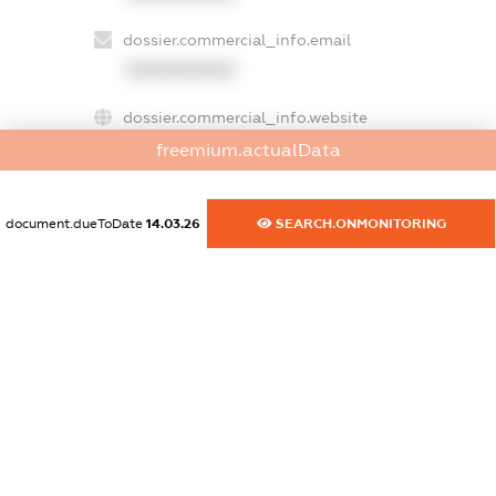
dossier.commercial_info.email
XXXXXXXXXX
dossier.commercial_info.website
XXXXXXXXXX
freemium.actualData
dossier.commercial_info.activity
XXXXXXXXXX
document.dueToDate
14.03.26
SEARCH.ONMONITORING
freemium.exampleText_1
freemium.exampleText_2
freemium.anonymousPerSearch2
FREEMIUM.DETAILS
FREEMIUM.REGISTER