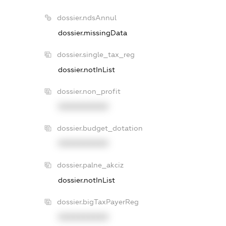
dossier.ndsAnnul
dossier.missingData
dossier.single_tax_reg
dossier.notInList
dossier.non_profit
XXXXXXXXXX
dossier.budget_dotation
XXXXXXXXXX
dossier.palne_akciz
dossier.notInList
dossier.bigTaxPayerReg
XXXXXXXXXX