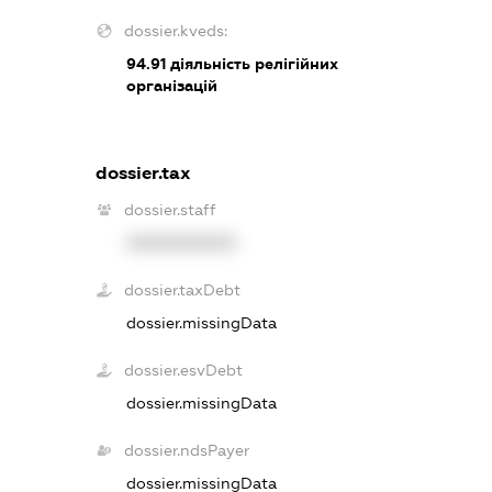
dossier.kveds:
94.91
діяльність релігійних
організацій
dossier.tax
dossier.staff
XXXXXXXXXX
dossier.taxDebt
dossier.missingData
dossier.esvDebt
dossier.missingData
dossier.ndsPayer
dossier.missingData