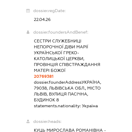
dossier.regDate:
22.04.26
dossier.foundersAndBenef:
СЕСТРИ СЛУЖЕБНИЦІ
НЕПОРОЧНОЇ ДІВИ МАРІЇ
УКРАЇНСЬКОЇ ГРЕКО-
КАТОЛИЦЬКОЇ ЦЕРКВИ,
ПРОВІНЦІЯ СПІВСТРАЖДАННЯ
МАТЕРІ БОЖОЇ
20769381
dossier.founderAddress
УКРАЇНА,
79038, ЛЬВІВСЬКА ОБЛ., МІСТО
ЛЬВІВ, ВУЛИЦЯ ПАСІЧНА,
БУДИНОК 8
statements.nationality:
Україна
dossier.heads:
КУЦЬ МИРОСЛАВА РОМАНІВНА
-