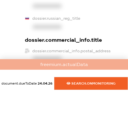
XXXXXXXXXX
dossier.russian_reg_title
XXXXXXXXXX
dossier.commercial_info.title
dossier.commercial_info.postal_address
XXXXXXXXXX
freemium.actualData
dossier.commercial_info.phone
XXXXXXXXXX
document.dueToDate
24.04.26
SEARCH.ONMONITORING
dossier.commercial_info.fax
XXXXXXXXXX
dossier.commercial_info.email
XXXXXXXXXX