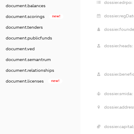
dossier.edrpo:
document.balances
dossier.regDat
document.scorings
new!
document.tenders
dossier.found
document.publicfunds
dossier.heads:
document.ved
document.semantrum
document.relationships
dossier.benefic
document.licenses
new!
dossier.smida:
dossier.addres
dossier.capital