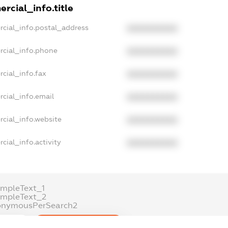
rcial_info.title
rcial_info.postal_address
XXXXXXXXXX
rcial_info.phone
XXXXXXXXXX
cial_info.fax
XXXXXXXXXX
cial_info.email
XXXXXXXXXX
cial_info.website
XXXXXXXXXX
cial_info.activity
XXXXXXXXXX
mpleText_1
ampleText_2
onymousPerSearch2
ETAILS
FREEMIUM.REGISTER