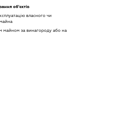
ання об'єктів
ксплуатацію власного чи
 майна
м майном за винагороду або на