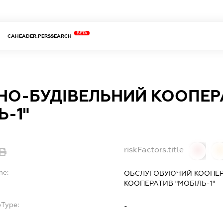
BETA
CAHEADER.PERSSEARCH
НО-БУДІВЕЛЬНИЙ КООПЕР
Ь-1"
riskFactors.title
0
0
me:
ОБСЛУГОВУЮЧИЙ КООПЕР
КООПЕРАТИВ "МОБІЛЬ-1"
bType:
-