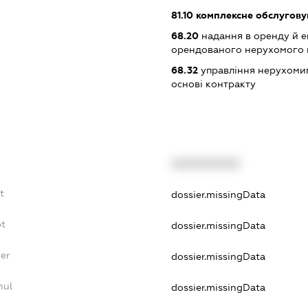
81.10
комплексне обслуговув
68.20
надання в оренду й е
орендованого нерухомого
68.32
управління нерухоми
основі контракту
XXXXXXXXXX
t
dossier.missingData
bt
dossier.missingData
er
dossier.missingData
nul
dossier.missingData