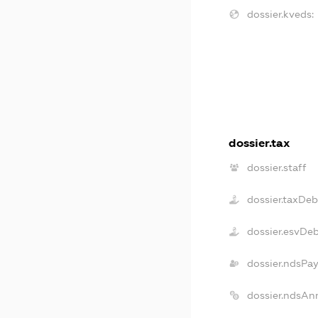
dossier.kveds:
dossier.tax
dossier.staff
dossier.taxDeb
dossier.esvDe
dossier.ndsPay
dossier.ndsAn