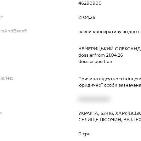
46290900
e:
21.04.26
ersAndBenef:
члени кооперативу згідно 
ЧЕМЕРИЦЬКИЙ ОЛЕКСАНД
dossier.from 21.04.26
dossier.position -
iaries:
Причина відсутності кінце
юридичної особи зазначена 
XXXXXXXXXX
s:
УКРАЇНА, 62416, ХАРКІВСЬ
СЕЛИЩЕ ПІСОЧИН, ВУЛ.ТЕ
:
0 грн.