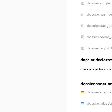
dossier.single
dossier.non_pr
dossier.budge
dossier.palne_
dossier.bigTa
dossier.declarat
dossier.declarati
dossier.sanctio
dossier.specS
dossier.rnboS