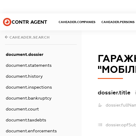
CONTR AGENT
CAHEADER.COMPANIES
CAHEADER.PERSONS
CAHEADER.SEARCH
document.dossier
ГАРАЖ
document.statements
"МОБІЛ
document.history
document.inspections
dossier.title
document.bankruptcy
dossier.fullNa
document.court
document.taxdebts
dossier.opfSu
document.enforcements