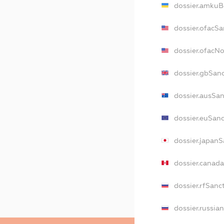
dossier.amkuB
dossier.ofacSa
dossier.ofacN
dossier.gbSan
dossier.ausSa
dossier.euSan
dossier.japanS
dossier.canad
dossier.rfSanc
dossier.russia