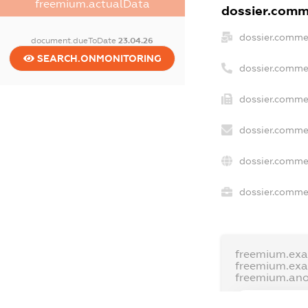
freemium.actualData
dossier.comme
dossier.comme
document.dueToDate
23.04.26
SEARCH.ONMONITORING
dossier.comme
dossier.commer
dossier.commer
dossier.commer
dossier.commer
freemium.exa
freemium.ex
freemium.an
FREEMIUM.D