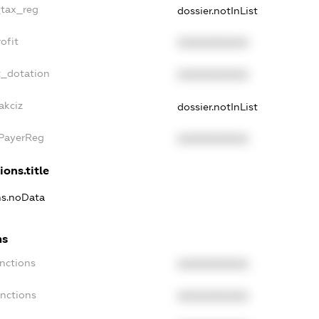
_tax_reg
dossier.notInList
ofit
XXXXXXXXXX
t_dotation
XXXXXXXXXX
akciz
dossier.notInList
xPayerReg
XXXXXXXXXX
ions.title
ons.noData
ns
anctions
XXXXXXXXXX
anctions
XXXXXXXXXX