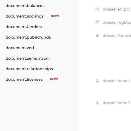
document.balances
dossier.edrpo:
document.scorings
new!
dossier.regDat
document.tenders
dossier.foun
document.publicfunds
document.ved
document.semantrum
document.relationships
document.licenses
new!
dossier.heads:
dossier.benefic