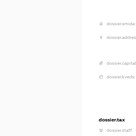
dossier.smida:
dossier.addres
dossier.capital
dossier.kveds:
dossier.tax
dossier.staff