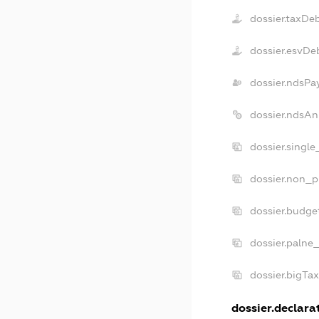
dossier.taxDe
dossier.esvDe
dossier.ndsPa
dossier.ndsAn
dossier.singl
dossier.non_p
dossier.budge
dossier.palne
dossier.bigTa
dossier.declarat