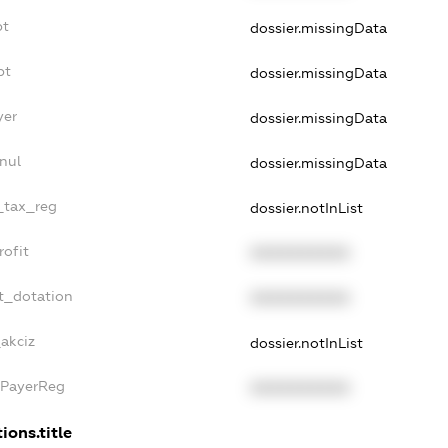
bt
dossier.missingData
bt
dossier.missingData
yer
dossier.missingData
nul
dossier.missingData
e_tax_reg
dossier.notInList
rofit
XXXXXXXXXX
t_dotation
XXXXXXXXXX
_akciz
dossier.notInList
xPayerReg
XXXXXXXXXX
ions.title