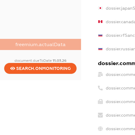
dossier.japan
dossier.canad
dossier.rfSanc
freemium.actualData
dossier.russia
document.dueToDate
11.03.26
dossier.comme
SEARCH.ONMONITORING
dossier.comme
dossier.comme
dossier.comme
dossier.comme
dossier.comme