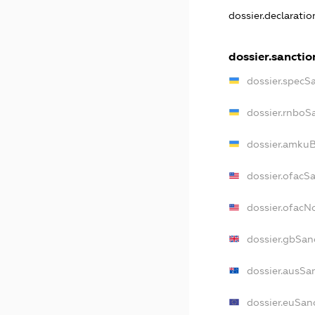
dossier.declarati
dossier.sanctio
dossier.specS
dossier.rnboS
dossier.amkuB
dossier.ofacS
dossier.ofac
dossier.gbSan
dossier.ausSa
dossier.euSan