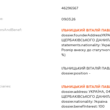
46296567
e:
09.03.26
dersAndBenef:
ІЛЬНИЦЬКИЙ ВІТАЛІЙ ПА
dossier.founderAddress
УКРА
ЩЕРБАКІВСЬКОГО ДАНИЛА,
statements.nationality:
Укра
Розмір внеску до статутног
%)
ІЛЬНИЦЬКИЙ ВІТАЛІЙ ПА
dossier.position -
iaries:
ІЛЬНИЦЬКИЙ ВІТАЛІЙ ПА
dossier.address:
УКРАЇНА, 04
ЩЕРБАКІВСЬКОГО ДАНИЛА,
dossier.nationality:
Україна
dossier.benefInterest:
100