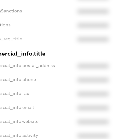
aSanctions
XXXXXXXXXX
tions
XXXXXXXXXX
n_reg_title
XXXXXXXXXX
rcial_info.title
rcial_info.postal_address
XXXXXXXXXX
rcial_info.phone
XXXXXXXXXX
rcial_info.fax
XXXXXXXXXX
rcial_info.email
XXXXXXXXXX
rcial_info.website
XXXXXXXXXX
cial_info.activity
XXXXXXXXXX