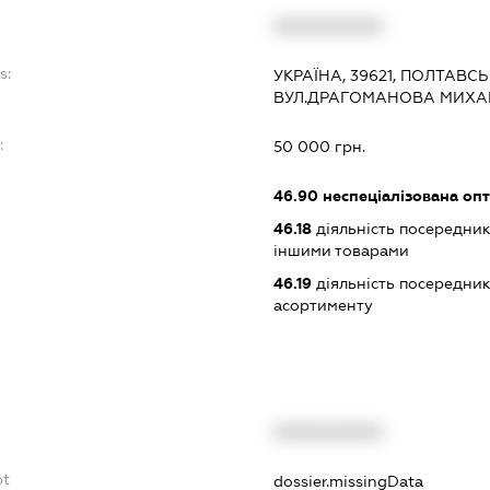
XXXXXXXXXX
s:
УКРАЇНА, 39621, ПОЛТАВСЬ
ВУЛ.ДРАГОМАНОВА МИХАЙ
:
50 000 грн.
46.90
неспеціалізована опт
46.18
діяльність посередникі
іншими товарами
46.19
діяльність посередник
асортименту
XXXXXXXXXX
bt
dossier.missingData