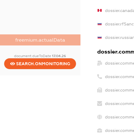
dossier.canad
dossier.rfSanc
dossier.russia
freemium.actualData
dossier.comme
document.dueToDate
17.04.26
dossier.comme
SEARCH.ONMONITORING
dossier.comme
dossier.comme
dossier.comme
dossier.comme
dossier.commer