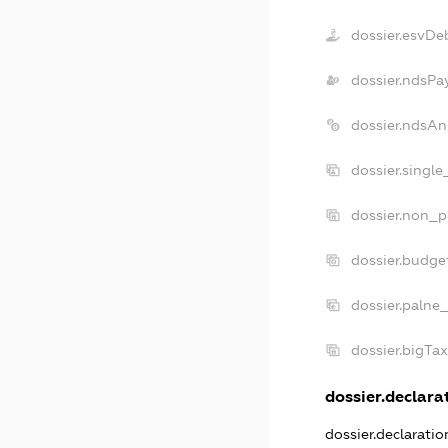
dossier.esvDe
dossier.ndsPa
dossier.ndsAn
dossier.singl
dossier.non_p
dossier.budge
dossier.palne
dossier.bigTa
dossier.declarat
dossier.declarati