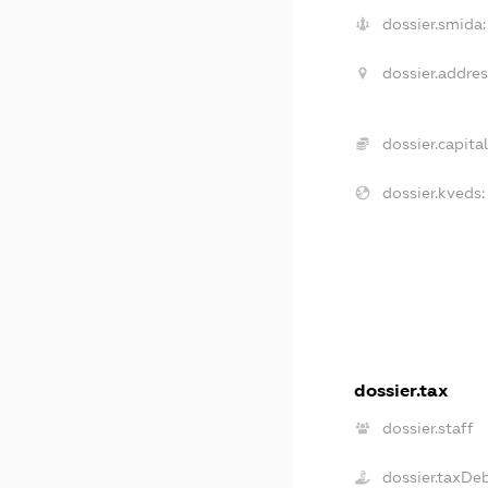
dossier.smida:
dossier.addres
dossier.capital
dossier.kveds:
dossier.tax
dossier.staff
dossier.taxDe