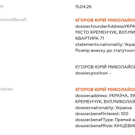
e:
15.04.26
ersAndBenef:
ЄГОРОВ ЮРІЙ МИКОЛАЙО
dossier.founderAddress
УКРА
МІСТО КРЕМЕНЧУК, ВУЛ.МИ
КВАРТИРА 71
statements.nationality:
Укра
Розмір внеску до статутног
ЄГОРОВ ЮРІЙ МИКОЛАЙО
dossier.position -
iaries:
ЄГОРОВ ЮРІЙ МИКОЛАЙО
dossier.address:
УКРАЇНА, 3
КРЕМЕНЧУК, ВУЛ.МИКОЛАЇВ
dossier.nationality:
Україна
dossier.benefInterest:
100
dossier.benefType:
Прямий в
dossier.benefRole:
КІНЦЕВИ