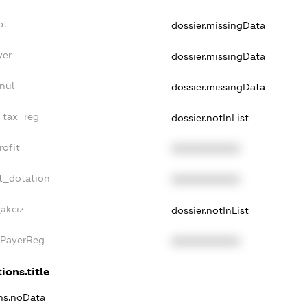
bt
dossier.missingData
yer
dossier.missingData
nul
dossier.missingData
e_tax_reg
dossier.notInList
rofit
XXXXXXXXXX
t_dotation
XXXXXXXXXX
_akciz
dossier.notInList
xPayerReg
XXXXXXXXXX
ions.title
ons.noData