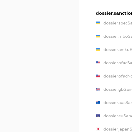
dossier.sanctio
dossier.specS
dossier.rnboS
dossier.amkuB
dossier.ofacS
dossier.ofac
dossier.gbSan
dossier.ausSa
dossier.euSan
dossier.japan