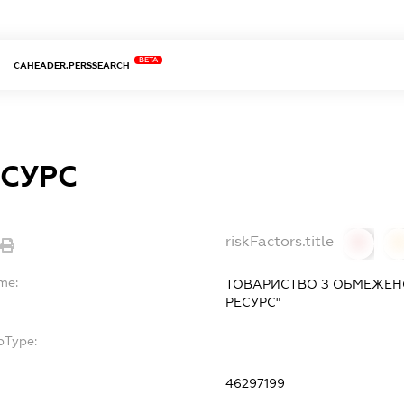
BETA
CAHEADER.PERSSEARCH
ЕСУРС
riskFactors.title
0
me:
ТОВАРИСТВО З ОБМЕЖЕНО
РЕСУРС"
bType:
-
46297199