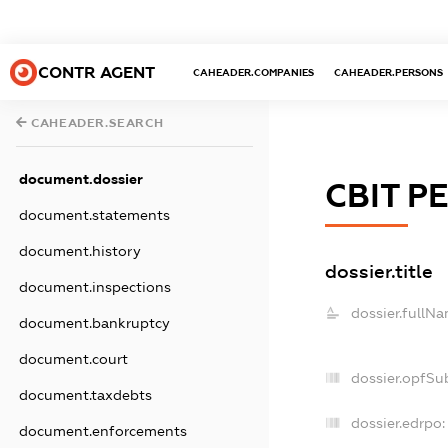
CONTR AGENT
CAHEADER.COMPANIES
CAHEADER.PERSONS
CAHEADER.SEARCH
document.dossier
СВІТ Р
document.statements
document.history
dossier.title
document.inspections
dossier.fullNa
document.bankruptcy
document.court
dossier.opfSu
document.taxdebts
dossier.edrpo:
document.enforcements