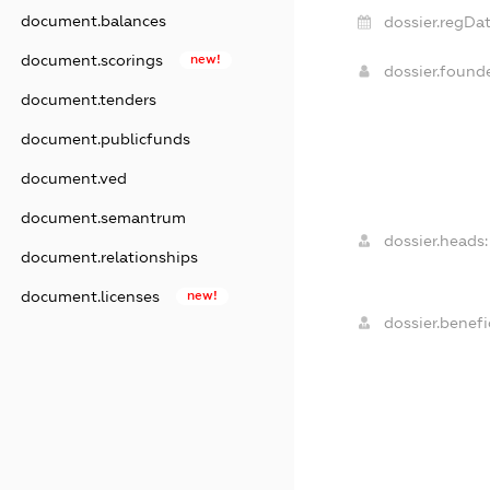
document.balances
dossier.regDat
document.scorings
new!
dossier.found
document.tenders
document.publicfunds
document.ved
document.semantrum
dossier.heads:
document.relationships
document.licenses
new!
dossier.benefic