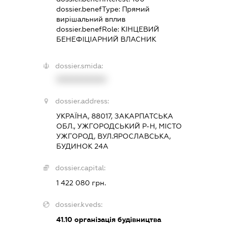
dossier.benefType:
Прямий
вирішальний вплив
dossier.benefRole:
КІНЦЕВИЙ
БЕНЕФІЦІАРНИЙ ВЛАСНИК
dossier.smida:
XXXXXXXXXX
dossier.address:
УКРАЇНА, 88017, ЗАКАРПАТСЬКА
ОБЛ., УЖГОРОДСЬКИЙ Р-Н, МІСТО
УЖГОРОД, ВУЛ.ЯРОСЛАВСЬКА,
БУДИНОК 24А
dossier.capital:
1 422 080 грн.
dossier.kveds:
41.10
організація будівництва