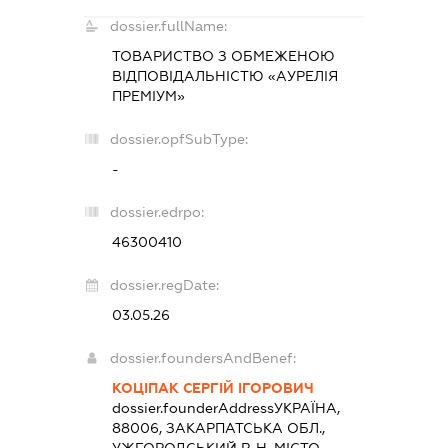
dossier.fullName:
ТОВАРИСТВО З ОБМЕЖЕНОЮ
ВІДПОВІДАЛЬНІСТЮ «АУРЕЛІЯ
ПРЕМІУМ»
dossier.opfSubType:
-
dossier.edrpo:
46300410
dossier.regDate:
03.05.26
dossier.foundersAndBenef:
КОЦІПАК СЕРГІЙ ІГОРОВИЧ
dossier.founderAddress
УКРАЇНА,
88006, ЗАКАРПАТСЬКА ОБЛ.,
УЖГОРОДСЬКИЙ Р-Н, МІСТО