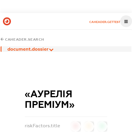
CAHEADER.GETTEST
CAHEADER.SEARCH
document.dossier
«АУРЕЛІЯ
ПРЕМІУМ»
riskFactors.title
0
0
0