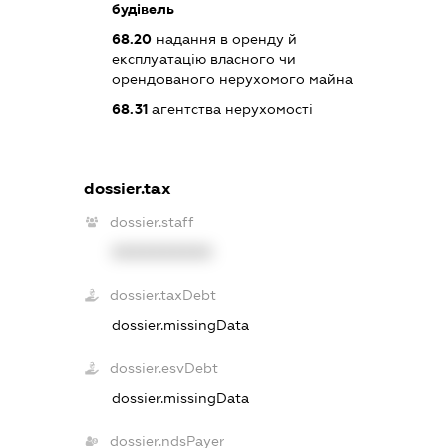
будівель
68.20
надання в оренду й
експлуатацію власного чи
орендованого нерухомого майна
68.31
агентства нерухомості
dossier.tax
dossier.staff
XXXXXXXXXX
dossier.taxDebt
dossier.missingData
dossier.esvDebt
dossier.missingData
dossier.ndsPayer