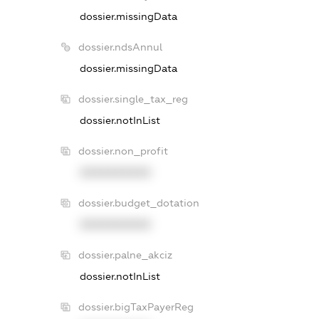
dossier.missingData
dossier.ndsAnnul
dossier.missingData
dossier.single_tax_reg
dossier.notInList
dossier.non_profit
XXXXXXXXXX
dossier.budget_dotation
XXXXXXXXXX
dossier.palne_akciz
dossier.notInList
dossier.bigTaxPayerReg