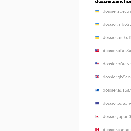
dossier.sanctio
dossier.specS
dossier.rnboS
dossier.amkuB
dossier.ofacS
dossier.ofac
dossier.gbSan
dossier.ausSa
dossier.euSan
dossier.japan
dossier.canad