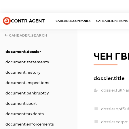
CONTR AGENT
CAHEADER.COMPANIES
CAHEADER.PERSONS
CAHEADER.SEARCH
document.dossier
ЧЕН ГВ
document.statements
document.history
dossier.title
document.inspections
dossier.fullNa
document.bankruptcy
document.court
dossier.opfSu
document.taxdebts
dossier.edrpo:
document.enforcements