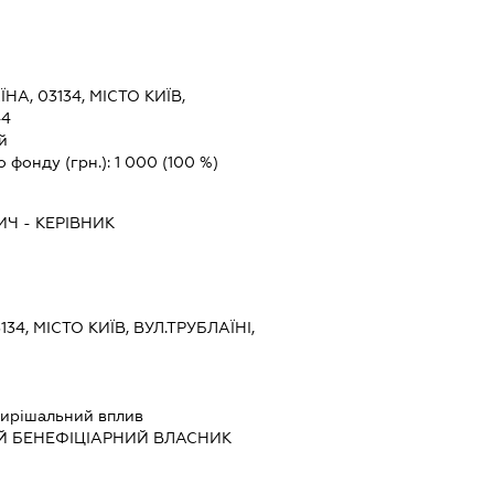
ЇНА, 03134, МІСТО КИЇВ,
44
й
о фонду (грн.):
1 000
(100 %)
ИЧ
-
КЕРІВНИК
134, МІСТО КИЇВ, ВУЛ.ТРУБЛАЇНІ,
ирішальний вплив
Й БЕНЕФІЦІАРНИЙ ВЛАСНИК