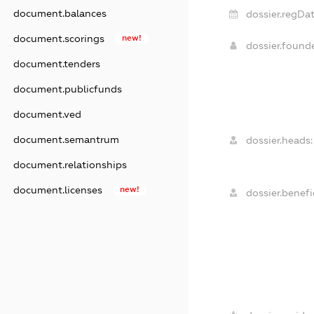
document.balances
dossier.regDat
document.scorings
new!
dossier.found
document.tenders
document.publicfunds
document.ved
document.semantrum
dossier.heads:
document.relationships
document.licenses
new!
dossier.benefic