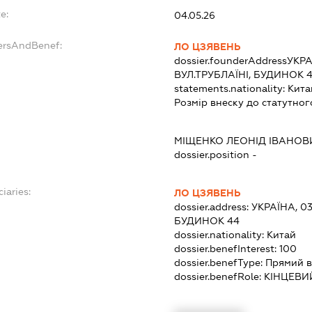
e:
04.05.26
ersAndBenef:
ЛО ЦЗЯВЕНЬ
dossier.founderAddress
УКРА
ВУЛ.ТРУБЛАЇНІ, БУДИНОК 
statements.nationality:
Кита
Розмір внеску до статутног
МІЩЕНКО ЛЕОНІД ІВАНОВ
dossier.position -
iaries:
ЛО ЦЗЯВЕНЬ
dossier.address:
УКРАЇНА, 03
БУДИНОК 44
dossier.nationality:
Китай
dossier.benefInterest:
100
dossier.benefType:
Прямий в
dossier.benefRole:
КІНЦЕВИ