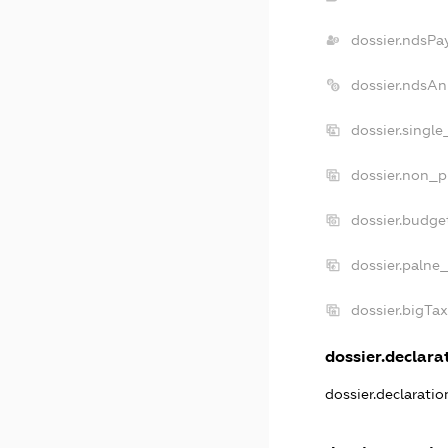
dossier.ndsPa
dossier.ndsAn
dossier.singl
dossier.non_p
dossier.budge
dossier.palne
dossier.bigTa
dossier.declarat
dossier.declarati