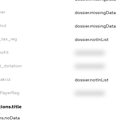
yer
dossier.missingData
nul
dossier.missingData
e_tax_reg
dossier.notInList
rofit
XXXXXXXXXX
t_dotation
XXXXXXXXXX
_akciz
dossier.notInList
xPayerReg
XXXXXXXXXX
ions.title
ons.noData