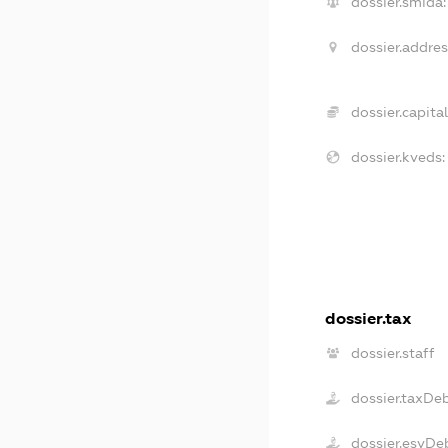
dossier.smida:
dossier.addres
dossier.capital
dossier.kveds:
dossier.tax
dossier.staff
dossier.taxDe
dossier.esvDe