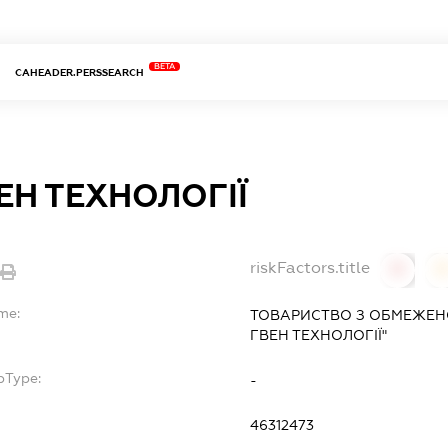
BETA
CAHEADER.PERSSEARCH
ЕН ТЕХНОЛОГІЇ
riskFactors.title
0
me:
ТОВАРИСТВО З ОБМЕЖЕН
ГВЕН ТЕХНОЛОГІЇ"
bType:
-
46312473