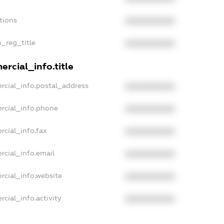
tions
XXXXXXXXXX
n_reg_title
XXXXXXXXXX
rcial_info.title
rcial_info.postal_address
XXXXXXXXXX
rcial_info.phone
XXXXXXXXXX
rcial_info.fax
XXXXXXXXXX
rcial_info.email
XXXXXXXXXX
rcial_info.website
XXXXXXXXXX
cial_info.activity
XXXXXXXXXX