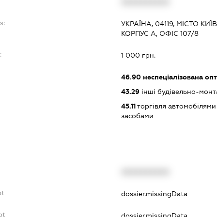
XXXXXXXXXX
s:
УКРАЇНА, 04119, МІСТО КИЇ
КОРПУС А, ОФІС 107/8
:
1 000 грн.
46.90
неспеціалізована опт
43.29
інші будівельно-монт
45.11
торгівля автомобілями
засобами
XXXXXXXXXX
bt
dossier.missingData
bt
dossier.missingData