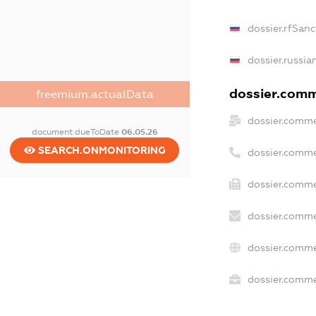
dossier.rfSanc
dossier.russia
dossier.comme
freemium.actualData
dossier.comme
document.dueToDate
06.05.26
SEARCH.ONMONITORING
dossier.comme
dossier.comme
dossier.comme
dossier.comme
dossier.commer