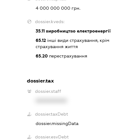
4 000 000 000 грн.
dossier.kveds:
35.11
виробництво електроенергії
65.12
інші види страхування, крім
страхування життя
65.20
перестрахування
dossier.tax
dossier.staff
XXXXXXXXXX
dossier.taxDebt
dossier.missingData
dossier.esvDebt