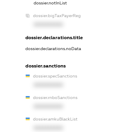
dossier.notInList
dossier.bigTaxPayerReg
XXXXXXXXXX
dossier.declarations.title
dossier.declarations.noData
dossier.sanctions
dossier.specSanctions
XXXXXXXXXX
dossier.rnboSanctions
XXXXXXXXXX
dossier.amkuBlackList
XXXXXXXXXX