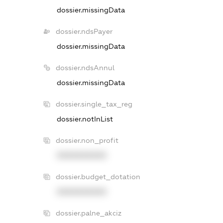
dossier.missingData
dossier.ndsPayer
dossier.missingData
dossier.ndsAnnul
dossier.missingData
dossier.single_tax_reg
dossier.notInList
dossier.non_profit
XXXXXXXXXX
dossier.budget_dotation
XXXXXXXXXX
dossier.palne_akciz