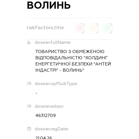
ВОЛИНЬ
riskFactors.title
0
0
0
dossier.fullName:
ТОВАРИСТВО З ОБМЕЖЕНОЮ
ВІДПОВІДАЛЬНІСТЮ "ХОЛДИНГ
ЕНЕРГЕТИЧНОЇ БЕЗПЕКИ "АНТЕЙ
ІНДАСТРІ" - ВОЛИНЬ"
dossier.opfSubType:
-
dossier.edrpo:
46312709
dossier.regDate:
21.04.26