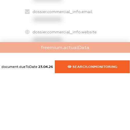
dossier.commercial_info.email
XXXXXXXXXX
dossier.commercial_info.website
XXXXXXXXXX
freemium.actualData
dossier.commercial_info.activity
XXXXXXXXXX
document.dueToDate
23.04.26
SEARCH.ONMONITORING
freemium.exampleText_1
freemium.exampleText_2
freemium.anonymousPerSearch2
FREEMIUM.DETAILS
FREEMIUM.REGISTER