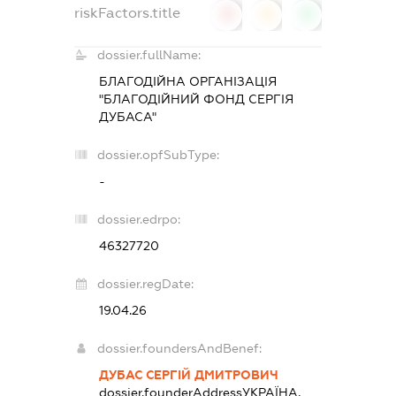
riskFactors.title
0
0
0
dossier.fullName:
БЛАГОДІЙНА ОРГАНІЗАЦІЯ
"БЛАГОДІЙНИЙ ФОНД СЕРГІЯ
ДУБАСА"
dossier.opfSubType:
-
dossier.edrpo:
46327720
dossier.regDate:
19.04.26
dossier.foundersAndBenef:
ДУБАС СЕРГІЙ ДМИТРОВИЧ
dossier.founderAddress
УКРАЇНА,