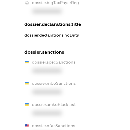
dossier.bigTaxPayerReg
XXXXXXXXXX
dossier.declarations.title
dossier.declarations.noData
dossier.sanctions
dossier.specSanctions
XXXXXXXXXX
dossier.rnboSanctions
XXXXXXXXXX
dossier.amkuBlackList
XXXXXXXXXX
dossier.ofacSanctions