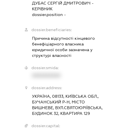
ДУБАС СЕРГІЙ ДМИТРОВИЧ
-
КЕРІВНИК
dossier.position -
dossier.beneficiaries:
Причина відсутності кінцевого
бенефіціарного власника
юридичної особи зазначена у
структурі власності
dossier.smida:
XXXXXXXXXX
dossier.address:
УКРАЇНА, 08133, КИЇВСЬКА ОБЛ.,
БУЧАНСЬКИЙ Р-Н, МІСТО
ВИШНЕВЕ, ВУЛ.СВЯТОЮРІЇВСЬКА,
БУДИНОК 32, КВАРТИРА 129
dossier.capital: