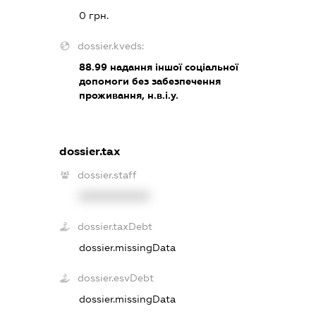
0 грн.
dossier.kveds:
88.99
надання іншої соціальної
допомоги без забезпечення
проживання, н.в.і.у.
dossier.tax
dossier.staff
XXXXXXXXXX
dossier.taxDebt
dossier.missingData
dossier.esvDebt
dossier.missingData