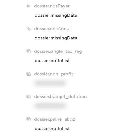
dossier.ndsPayer
dossier.missingData
dossier.ndsAnnul
dossier.missingData
dossier.single_tax_reg
dossier.notInList
dossier.non_profit
XXXXXXXXXX
dossier.budget_dotation
XXXXXXXXXX
dossier.palne_akciz
dossier.notInList