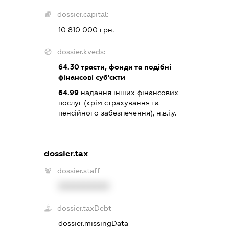
dossier.capital:
10 810 000 грн.
dossier.kveds:
64.30
трасти, фонди та подібні
фінансові суб'єкти
64.99
надання інших фінансових
послуг (крім страхування та
пенсійного забезпечення), н.в.і.у.
dossier.tax
dossier.staff
XXXXXXXXXX
dossier.taxDebt
dossier.missingData