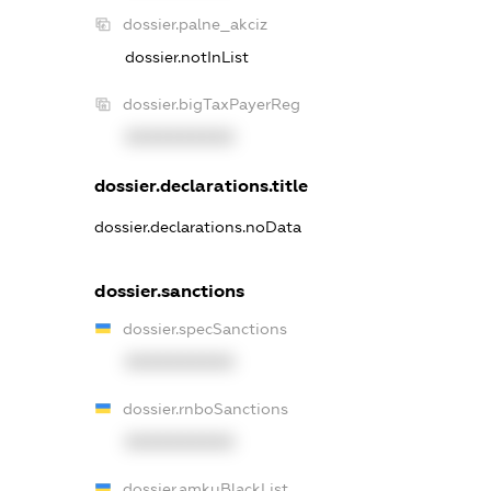
dossier.palne_akciz
dossier.notInList
dossier.bigTaxPayerReg
XXXXXXXXXX
dossier.declarations.title
dossier.declarations.noData
dossier.sanctions
dossier.specSanctions
XXXXXXXXXX
dossier.rnboSanctions
XXXXXXXXXX
dossier.amkuBlackList