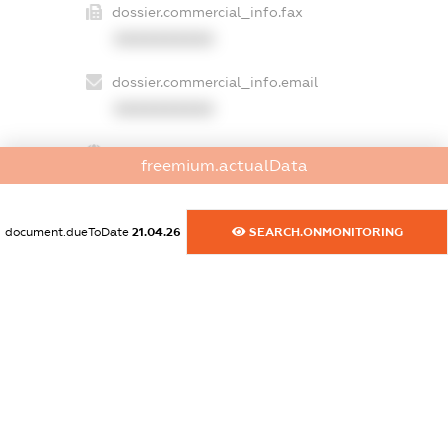
dossier.commercial_info.fax
XXXXXXXXXX
dossier.commercial_info.email
XXXXXXXXXX
dossier.commercial_info.website
freemium.actualData
XXXXXXXXXX
dossier.commercial_info.activity
document.dueToDate
21.04.26
SEARCH.ONMONITORING
XXXXXXXXXX
freemium.exampleText_1
freemium.exampleText_2
freemium.anonymousPerSearch2
FREEMIUM.DETAILS
FREEMIUM.REGISTER