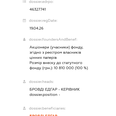
dossier.edrpo:
46327741
dossier.regDate:
19.04.26
dossier.foundersAndBenef:
Акціонери (учасники) фонду,
згідно з реєстром власників
цінних паперів
Розмір внеску до статутного
фонду (грн.):
10 810 000
(100 %)
dossier.heads:
БРОВДІ ЕДГАР
-
КЕРІВНИК
dossier.position -
dossier.beneficiaries:
БРОВДІ ЕДГАР