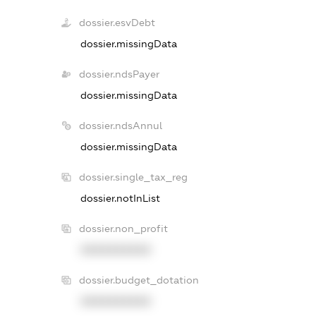
dossier.esvDebt
dossier.missingData
dossier.ndsPayer
dossier.missingData
dossier.ndsAnnul
dossier.missingData
dossier.single_tax_reg
dossier.notInList
dossier.non_profit
XXXXXXXXXX
dossier.budget_dotation
XXXXXXXXXX