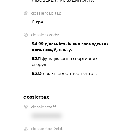
ЛІВОБЕРЕЖНА, БУДИНОК 157
dossier.capital:
0 грн.
dossier.kveds:
94.99
діяльність інших громадських
організацій, н.в.і.у.
93.11
функціювання спортивних
споруд
93.13
діяльність фітнес-центрів
dossier.tax
dossier.staff
XXXXXXXXXX
dossier.taxDebt