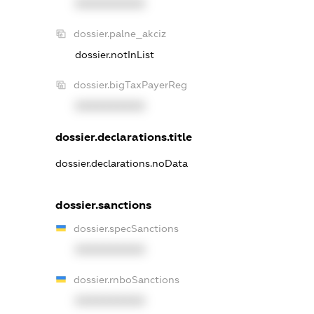
XXXXXXXXXX
dossier.palne_akciz
dossier.notInList
dossier.bigTaxPayerReg
XXXXXXXXXX
dossier.declarations.title
dossier.declarations.noData
dossier.sanctions
dossier.specSanctions
XXXXXXXXXX
dossier.rnboSanctions
XXXXXXXXXX