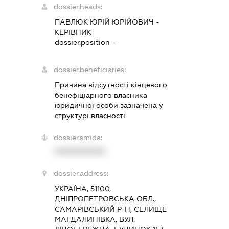
dossier.heads:
ПАВЛЮК ЮРІЙ ЮРІЙОВИЧ
-
КЕРІВНИК
dossier.position -
dossier.beneficiaries:
Причина відсутності кінцевого
бенефіціарного власника
юридичної особи зазначена у
структурі власності
dossier.smida:
XXXXXXXXXX
dossier.address:
УКРАЇНА, 51100,
ДНІПРОПЕТРОВСЬКА ОБЛ.,
САМАРІВСЬКИЙ Р-Н, СЕЛИЩЕ
МАГДАЛИНІВКА, ВУЛ.