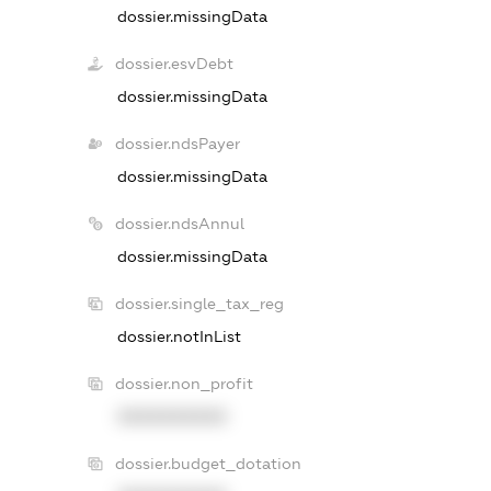
dossier.missingData
dossier.esvDebt
dossier.missingData
dossier.ndsPayer
dossier.missingData
dossier.ndsAnnul
dossier.missingData
dossier.single_tax_reg
dossier.notInList
dossier.non_profit
XXXXXXXXXX
dossier.budget_dotation