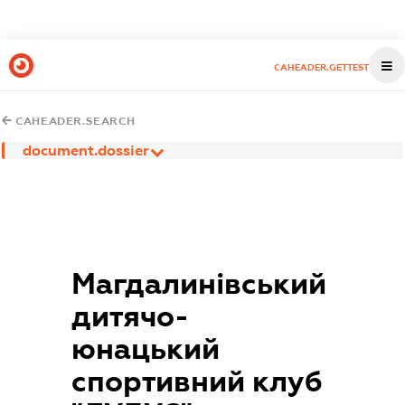
CAHEADER.GETTEST
CAHEADER.SEARCH
document.dossier
Магдалинівський
дитячо-
юнацький
спортивний клуб