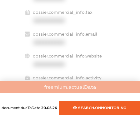
dossier.commercial_info.fax
XXXXXXXXXX
dossier.commercial_info.email
XXXXXXXXXX
dossier.commercial_info.website
XXXXXXXXXX
dossier.commercial_info.activity
XXXXXXXXXX
freemium.actualData
document.dueToDate
20.05.26
SEARCH.ONMONITORING
freemium.exampleText_1
freemium.exampleText_2
freemium.anonymousPerSearch2
FREEMIUM.DETAILS