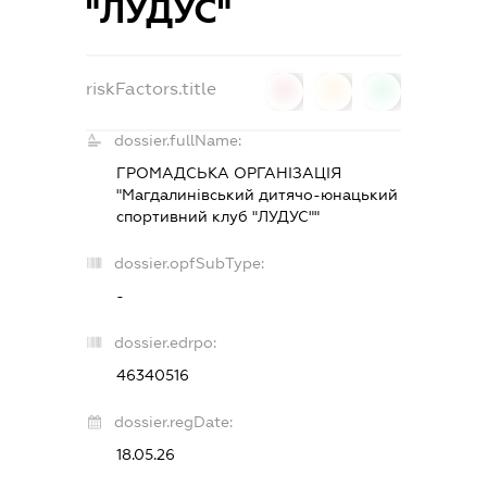
"ЛУДУС"
riskFactors.title
0
0
0
dossier.fullName:
ГРОМАДСЬКА ОРГАНІЗАЦІЯ
"Магдалинівський дитячо-юнацький
спортивний клуб "ЛУДУС""
dossier.opfSubType:
-
dossier.edrpo:
46340516
dossier.regDate:
18.05.26