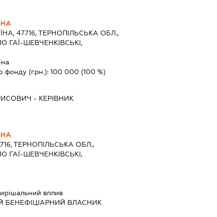
ВНА
ЇНА, 47716, ТЕРНОПІЛЬСЬКА ОБЛ.,
О ГАЇ-ШЕВЧЕНКІВСЬКІ,
їна
о фонду (грн.):
100 000
(100 %)
РИСОВИЧ
-
КЕРІВНИК
ВНА
7716, ТЕРНОПІЛЬСЬКА ОБЛ.,
О ГАЇ-ШЕВЧЕНКІВСЬКІ,
ирішальний вплив
Й БЕНЕФІЦІАРНИЙ ВЛАСНИК