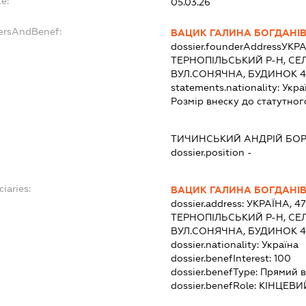
e:
05.03.26
dersAndBenef:
ВАЦИК ГАЛИНА БОГДАНІ
dossier.founderAddress
УКРА
ТЕРНОПІЛЬСЬКИЙ Р-Н, СЕЛ
ВУЛ.СОНЯЧНА, БУДИНОК 4
statements.nationality:
Укра
Розмір внеску до статутног
ТИЧИНСЬКИЙ АНДРІЙ БО
dossier.position -
ciaries:
ВАЦИК ГАЛИНА БОГДАНІ
dossier.address:
УКРАЇНА, 4
ТЕРНОПІЛЬСЬКИЙ Р-Н, СЕЛ
ВУЛ.СОНЯЧНА, БУДИНОК 4
dossier.nationality:
Україна
dossier.benefInterest:
100
dossier.benefType:
Прямий в
dossier.benefRole:
КІНЦЕВИ