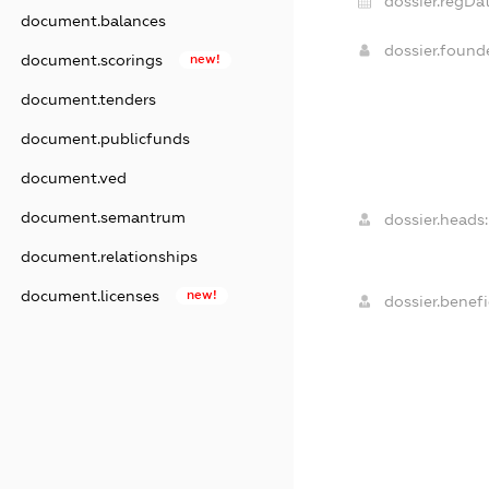
dossier.regDat
document.balances
dossier.foun
document.scorings
new!
document.tenders
document.publicfunds
document.ved
document.semantrum
dossier.heads:
document.relationships
document.licenses
new!
dossier.benefi