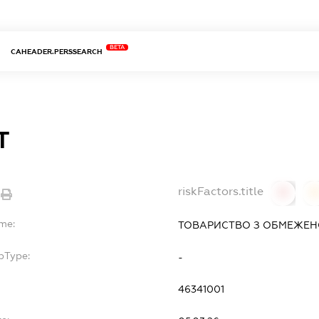
BETA
CAHEADER.PERSSEARCH
Т
riskFactors.title
0
ame:
ТОВАРИСТВО З ОБМЕЖЕНО
bType:
-
46341001