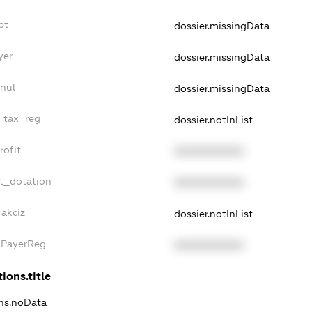
bt
dossier.missingData
yer
dossier.missingData
nul
dossier.missingData
e_tax_reg
dossier.notInList
rofit
XXXXXXXXXX
t_dotation
XXXXXXXXXX
_akciz
dossier.notInList
xPayerReg
XXXXXXXXXX
ions.title
ons.noData