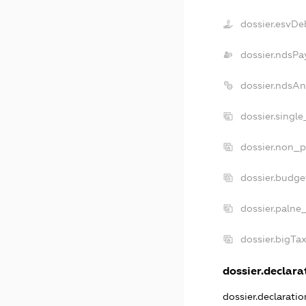
dossier.esvDe
dossier.ndsPa
dossier.ndsAn
dossier.singl
dossier.non_p
dossier.budge
dossier.palne
dossier.bigTa
dossier.declarat
dossier.declarati