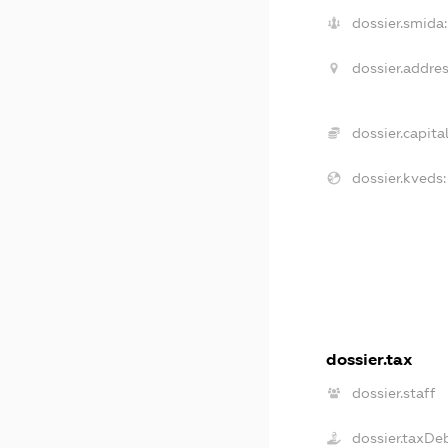
dossier.smida:
dossier.addres
dossier.capital
dossier.kveds:
dossier.tax
dossier.staff
dossier.taxDe