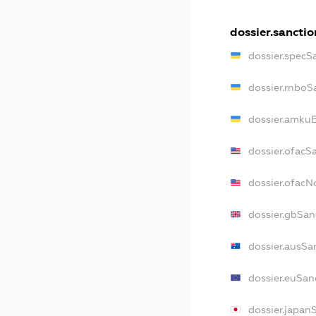
dossier.sanctio
dossier.specS
dossier.rnboS
dossier.amkuB
dossier.ofacS
dossier.ofac
dossier.gbSan
dossier.ausSa
dossier.euSan
dossier.japan