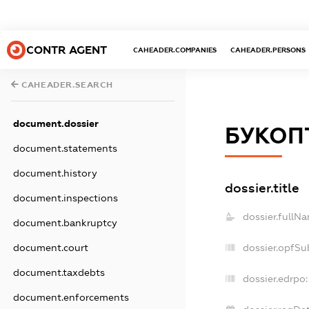
CONTR AGENT
CAHEADER.COMPANIES
CAHEADER.PERSONS
CAHEADER.SEARCH
document.dossier
БУКОП
document.statements
document.history
dossier.title
document.inspections
dossier.fullN
document.bankruptcy
dossier.opfSu
document.court
document.taxdebts
dossier.edrpo:
document.enforcements