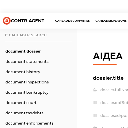
CONTR AGENT
CAHEADER.COMPANIES
CAHEADER.PERSONS
CAHEADER.SEARCH
document.dossier
АІДЕА
document.statements
document.history
dossier.title
document.inspections
dossier.fullNa
document.bankruptcy
dossier.opfSu
document.court
document.taxdebts
dossier.edrpo:
document.enforcements