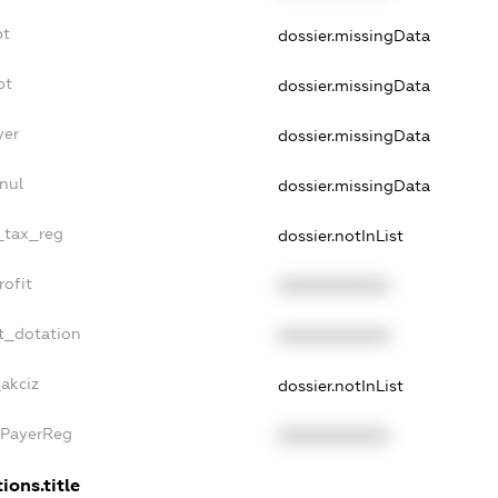
bt
dossier.missingData
bt
dossier.missingData
yer
dossier.missingData
nul
dossier.missingData
e_tax_reg
dossier.notInList
rofit
XXXXXXXXXX
t_dotation
XXXXXXXXXX
_akciz
dossier.notInList
xPayerReg
XXXXXXXXXX
ions.title