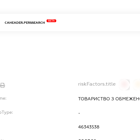
BETA
CAHEADER.PERSSEARCH
riskFactors.title
0
me:
ТОВАРИСТВО З ОБМЕЖЕНО
bType:
-
46343538