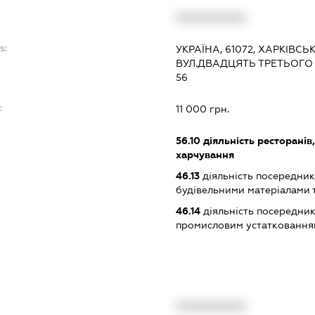
XXXXXXXXXX
s:
УКРАЇНА, 61072, ХАРКІВСЬК
ВУЛ.ДВАДЦЯТЬ ТРЕТЬОГО 
56
:
11 000 грн.
56.10
діяльність ресторанів
харчування
46.13
діяльність посередникі
будівельними матеріалами 
46.14
діяльність посередник
промисловим устаткованням
XXXXXXXXXX