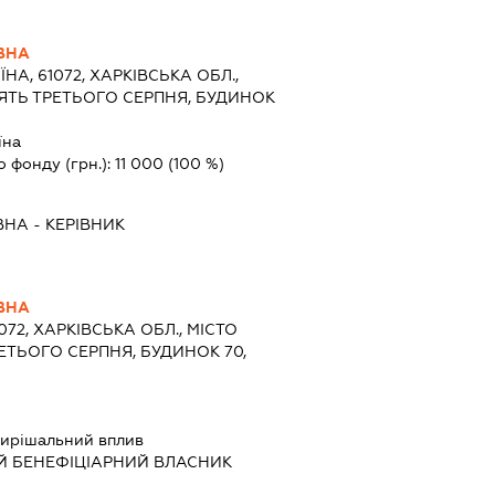
ВНА
ЇНА, 61072, ХАРКІВСЬКА ОБЛ.,
ЦЯТЬ ТРЕТЬОГО СЕРПНЯ, БУДИНОК
їна
о фонду (грн.):
11 000
(100 %)
ВНА
-
КЕРІВНИК
ВНА
1072, ХАРКІВСЬКА ОБЛ., МІСТО
ЕТЬОГО СЕРПНЯ, БУДИНОК 70,
ирішальний вплив
Й БЕНЕФІЦІАРНИЙ ВЛАСНИК