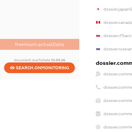
dossier.japan
dossier.canad
dossier.rfSanc
freemium.actualData
dossier.russia
document.dueToDate
12.03.26
dossier.comme
SEARCH.ONMONITORING
dossier.comme
dossier.comme
dossier.comme
dossier.comme
dossier.comme