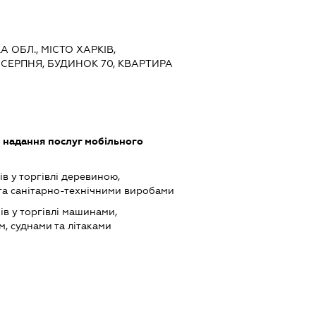
А ОБЛ., МІСТО ХАРКІВ,
СЕРПНЯ, БУДИНОК 70, КВАРТИРА
, надання послуг мобільного
в у торгівлі деревиною,
та санітарно-технічними виробами
ів у торгівлі машинами,
, суднами та літаками