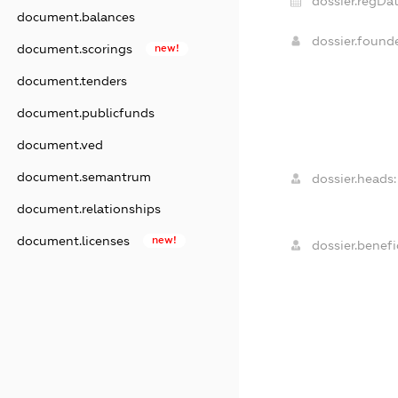
dossier.regDat
document.balances
dossier.foun
document.scorings
new!
document.tenders
document.publicfunds
document.ved
document.semantrum
dossier.heads:
document.relationships
document.licenses
new!
dossier.benefic