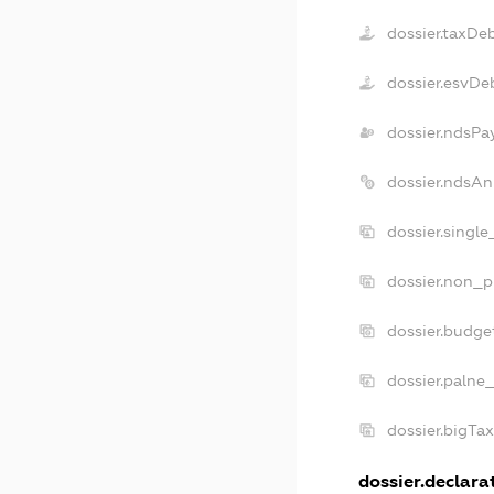
dossier.taxDe
dossier.esvDe
dossier.ndsPa
dossier.ndsAn
dossier.singl
dossier.non_p
dossier.budge
dossier.palne
dossier.bigTa
dossier.declarat