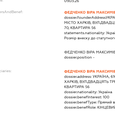
e:
09.03.26
dersAndBenef:
ФЕДЧЕНКО ВІРА МАКСИМІ
dossier.founderAddress
УКРА
МІСТО ХАРКІВ, ВУЛ.ДВАД
70, КВАРТИРА 56
statements.nationality:
Укра
Розмір внеску до статутног
ФЕДЧЕНКО ВІРА МАКСИМІ
dossier.position -
iaries:
ФЕДЧЕНКО ВІРА МАКСИМІ
dossier.address:
УКРАЇНА, 6
ХАРКІВ, ВУЛ.ДВАДЦЯТЬ ТР
КВАРТИРА 56
dossier.nationality:
Україна
dossier.benefInterest:
100
dossier.benefType:
Прямий в
dossier.benefRole:
КІНЦЕВИ