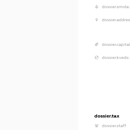
dossier.smida:
dossier.addres
dossier.capital
dossier.kveds:
dossier.tax
dossier.staff