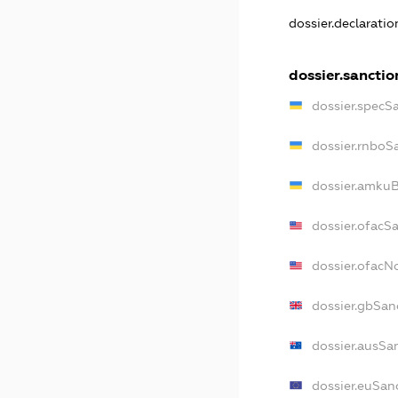
dossier.declarati
dossier.sanctio
dossier.specS
dossier.rnboS
dossier.amkuB
dossier.ofacS
dossier.ofac
dossier.gbSan
dossier.ausSa
dossier.euSan